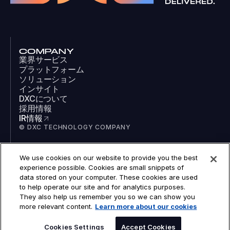
COMPANY
業界サービス
プラットフォーム
ソリューション
インサイト
DXCについて
採用情報
IR情報
© DXC TECHNOLOGY COMPANY
We use cookies on our website to provide you the best
SOCIAL
experience possible. Cookies are small snippets of
LinkedIn
data stored on your computer. These cookies are used
Facebook
to help operate our site and for analytics purposes.
Instagram
They also help us remember you so we can show you
YouTube
more relevant content.
Learn more about our cookies
COOKIES
LEGAL
PRIVACY
Cookies Settings
Accept Cookies