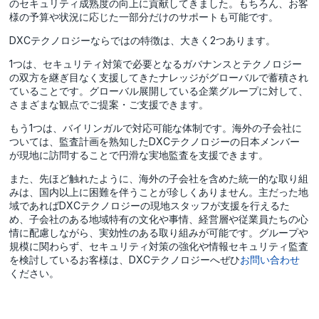
のセキュリティ成熟度の向上に貢献してきました。もちろん、お客
様の予算や状況に応じた一部分だけのサポートも可能です。
DXCテクノロジーならではの特徴は、大きく2つあります。
1つは、セキュリティ対策で必要となるガバナンスとテクノロジー
の双方を継ぎ目なく支援してきたナレッジがグローバルで蓄積され
ていることです。グローバル展開している企業グループに対して、
さまざまな観点でご提案・ご支援できます。
もう1つは、バイリンガルで対応可能な体制です。海外の子会社に
ついては、監査計画を熟知したDXCテクノロジーの日本メンバー
が現地に訪問することで円滑な実地監査を支援できます。
また、先ほど触れたように、海外の子会社を含めた統一的な取り組
みは、国内以上に困難を伴うことが珍しくありません。主だった地
域であればDXCテクノロジーの現地スタッフが支援を行えるた
め、子会社のある地域特有の文化や事情、経営層や従業員たちの心
情に配慮しながら、実効性のある取り組みが可能です。グループや
規模に関わらず、セキュリティ対策の強化や情報セキュリティ監査
を検討しているお客様は、DXCテクノロジーへぜひ
お問い合わせ
ください。