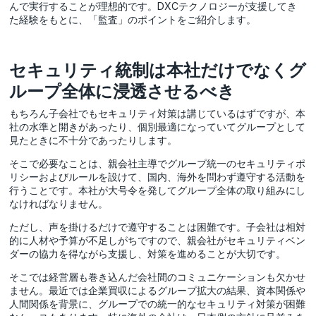
んで実行することが理想的です。DXCテクノロジーが支援してき
た経験をもとに、「監査」のポイントをご紹介します。
セキュリティ統制は本社だけでなくグ
ループ全体に浸透させるべき
もちろん子会社でもセキュリティ対策は講じているはずですが、本
社の水準と開きがあったり、個別最適になっていてグループとして
見たときに不十分であったりします。
そこで必要なことは、親会社主導でグループ統一のセキュリティポ
リシーおよびルールを設けて、国内、海外を問わず遵守する活動を
行うことです。本社が大号令を発してグループ全体の取り組みにし
なければなりません。
ただし、声を掛けるだけで遵守することは困難です。子会社は相対
的に人材や予算が不足しがちですので、親会社がセキュリティベン
ダーの協力を得ながら支援し、対策を進めることが大切です。
そこでは経営層も巻き込んだ会社間のコミュニケーションも欠かせ
ません。最近では企業買収によるグループ拡大の結果、資本関係や
人間関係を背景に、グループでの統一的なセキュリティ対策が困難