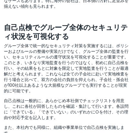
なケースもあります。特に海外の会社は、日本側の方針に足並みを
揃えない傾向も見られます。
自己点検でグループ全体のセキュリテ
ィ状況を可視化する
グループ全体で統一的なセキュリティ対策を実施するには、
ポリシ
ーおよびルールの整備や実装だけでなく、
グループ全体の監査を行
い、セキュリティルールの遵守状況を可視化することが重要です。
このとき、いきなり実地監査を行うのではなく、初めに自己点検を
行い、その結果をもとに対象を限定して実地監査を行うことが最適
解だと考えられます。これならば全ての子会社に赴いて実地検査を
行う場合と比べて、双方の会社の負担を抑えられ、子会社・孫会社
が100社以上あるような大規模なグループでも実行することが現実
的に可能です。
自己点検は一般的に、あらかじめ本社側でチェックリストを用意
し、これに各社が回答したものを確認・集計して行います。各設問
に「できている」「できていない」のいずれかに○を付け、その理
由や対応予定を記入します。
また、本社内でも同様に、組織や事業単位で自己点検を実施しま
す。