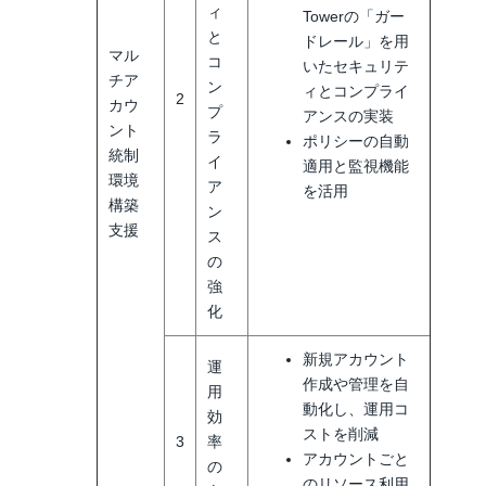
ィ
Towerの「ガー
と
ドレール」を用
マル
コ
いたセキュリテ
チア
ン
ィとコンプライ
2
カウ
プ
アンスの実装
ント
ラ
ポリシーの自動
統制
イ
適用と監視機能
環境
ア
を活用
構築
ン
支援
ス
の
強
化
新規アカウント
運
作成や管理を自
用
動化し、運用コ
効
ストを削減
3
率
アカウントごと
の
のリソース利用