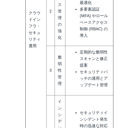
最適化
ス
多要素認証
2
管
クラウ
(MFA) やロール
理
ドイン
ベースアクセス
の
フラ・
制御 (RBAC) の
強
セキュ
導入
化
リティ
運用
定期的な脆弱性
脆
スキャンと修正
弱
提案
3
性
セキュリティパ
管
ッチの適用とア
理
ップデート管理
イ
ン
セキュリティイ
シ
ンシデント発生
デ
時の迅速な対応
ン