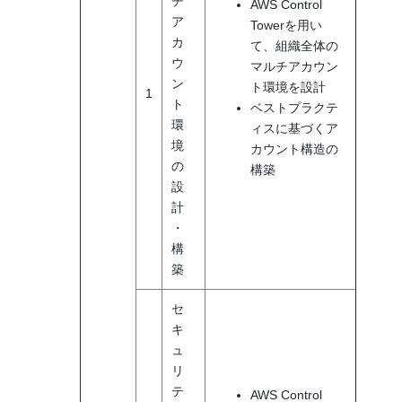
チ
AWS Control
ア
Towerを用い
カ
て、組織全体の
ウ
マルチアカウン
ン
ト環境を設計
1
ト
ベストプラクテ
環
ィスに基づくア
境
カウント構造の
の
構築
設
計
・
構
築
セ
キ
ュ
リ
テ
AWS Control