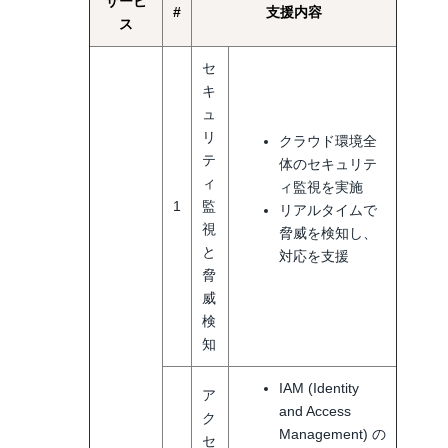
サービ
#
支援内容
ス
セ
キ
ュ
リ
クラウド環境全
テ
体のセキュリテ
ィ
ィ監視を実施
1
監
リアルタイムで
視
脅威を検知し、
と
対応を支援
脅
威
検
知
IAM (Identity
ア
and Access
ク
Management) の
セ