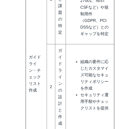
27001、NIST
課
CSFなど）や規
題
制用件
の
（GDPR、PCI
特
DSSなど）との
定
ギャップを特定
ガ
ガイド
イ
組織の要件に応
ライ
ド
じたカスタマイ
ン・チ
ラ
ズ可能なセキュ
ェック
イ
リティポリシー
リスト
ン
2
を作成
作成
の
セキュリティ運
設
用手順やチェッ
計
クリストを提供
と
作
成