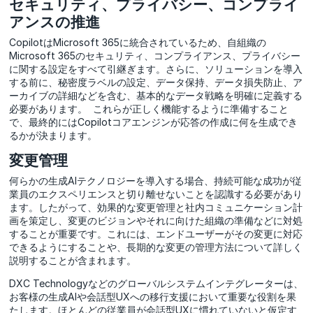
セキュリティ、プライバシー、コンプライ
アンスの推進
CopilotはMicrosoft 365に統合されているため、自組織の
Microsoft 365のセキュリティ、コンプライアンス、プライバシー
に関する設定をすべて引継ぎます。さらに、ソリューションを導入
する前に、秘密度ラベルの設定、データ保持、データ損失防止、ア
ーカイブの詳細などを含む、基本的なデータ戦略を明確に定義する
必要があります。 これらが正しく機能するように準備すること
で、最終的にはCopilotコアエンジンが応答の作成に何を生成でき
るかが決まります。
変更管理
何らかの生成AIテクノロジーを導入する場合、持続可能な成功が従
業員のエクスペリエンスと切り離せないことを認識する必要があり
ます。したがって、効果的な変更管理と社内コミュニケーション計
画を策定し、変更のビジョンやそれに向けた組織の準備などに対処
することが重要です。これには、エンドユーザーがその変更に対応
できるようにすることや、長期的な変更の管理方法について詳しく
説明することが含まれます。
DXC Technologyなどのグローバルシステムインテグレーターは、
お客様の生成AIや会話型UXへの移行支援において重要な役割を果
たします。ほとんどの従業員が会話型UXに慣れていないと仮定す