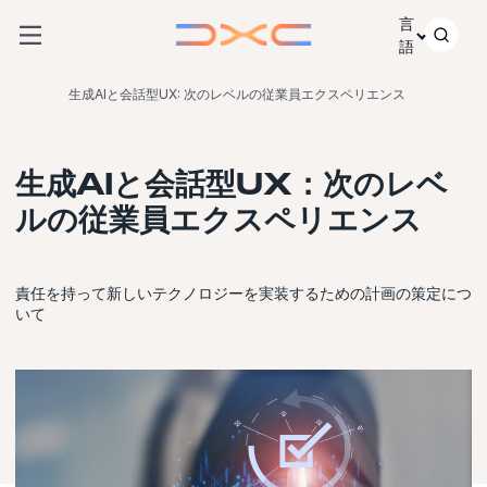
コンテンツにスキップ
言
語
生成AIと会話型UX: 次のレベルの従業員エクスペリエンス
生成AIと会話型UX：次のレベ
ルの従業員エクスペリエンス
責任を持って新しいテクノロジーを実装するための計画の策定につ
いて