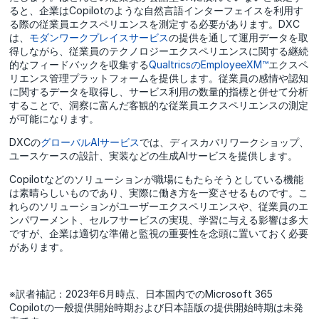
ると、企業はCopilotのような自然言語インターフェイスを利用す
る際の従業員エクスペリエンスを測定する必要があります。DXC
は、
モダンワークプレイスサービス
の提供を通して運用データを取
得しながら、従業員のテクノロジーエクスペリエンスに関する継続
的なフィードバックを収集する
QualtricsのEmployeeXM™
エクスペ
リエンス管理プラットフォームを提供します。従業員の感情や認知
に関するデータを取得し、サービス利用の数量的指標と併せて分析
することで、洞察に富んだ客観的な従業員エクスペリエンスの測定
が可能になります。
DXCの
グローバルAIサービス
では、ディスカバリワークショップ、
ユースケースの設計、実装などの生成AIサービスを提供します。
Copilotなどのソリューションが職場にもたらそうとしている機能
は素晴らしいものであり、実際に働き方を一変させるものです。こ
れらのソリューションがユーザーエクスペリエンスや、従業員のエ
ンパワーメント、セルフサービスの実現、学習に与える影響は多大
ですが、企業は適切な準備と監視の重要性を念頭に置いておく必要
があります。
※訳者補記：2023年6月時点、日本国内でのMicrosoft 365
Copilotの一般提供開始時期および日本語版の提供開始時期は未発