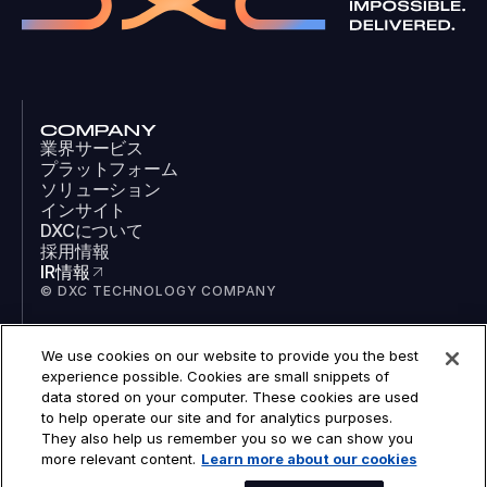
COMPANY
業界サービス
プラットフォーム
ソリューション
インサイト
DXCについて
採用情報
IR情報
© DXC TECHNOLOGY COMPANY
We use cookies on our website to provide you the best
SOCIAL
experience possible. Cookies are small snippets of
LinkedIn
data stored on your computer. These cookies are used
Facebook
to help operate our site and for analytics purposes.
Instagram
They also help us remember you so we can show you
YouTube
more relevant content.
Learn more about our cookies
COOKIES
LEGAL