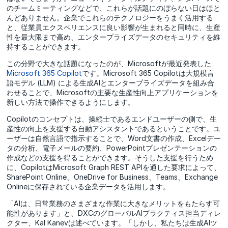
のチームミーティングなどで、これらが話題にのぼらない日はほと
んどありません。企業でこれらのテクノロジーをうまく活用する
と、従業員エクスペリエンスに良い影響が生まれると同時に、生産
性を最大限まで高め、エンタープライズデータのセキュリティを維
持することができます。
この分野で大きな話題になったのが、Microsoftが最近発表した
Microsoft 365 Copilot
です。Microsoft 365 Copilotは大規模言
語モデル (LLM) による生成AIとエンタープライズデータを組み合
わせることで、Microsoftの主要な生産性向上アプリケーションを
新しい方法で操作できるようにします。
Copilotのコンセプトは、操縦士であるエンドユーザーの側で、生
産性の向上を支援する自動アシスタントであるということです。ユ
ーザーは自然言語で指示することで、Word文書の作成、Excelデー
タの分析、電子メールの要約、PowerPointプレゼンテーションの
作成などの支援を得ることができます。そうした支援を行うため
に、CopilotはMicrosoft Graph REST APIを通した要求によって、
SharePoint Online、OneDrive for Business、Teams、Exchange
Onlineに保存されている企業データを活用します。
「AIは、日常業務のさまざまな作業に大きなメリットをもたらす可
能性があります」と、DXCのグローバルAIプラクティス担当ディレ
クター、Kal Kanevは述べています。「しかし、私たちは生成AIツ