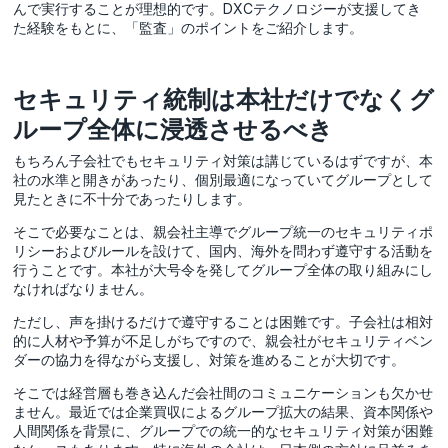
んで実行することが理想的です。DXCテクノロジーが支援してき
た経験をもとに、「監査」のポイントをご紹介します。
セキュリティ統制は本社だけでなくグ
ループ全体に浸透させるべき
もちろん子会社でもセキュリティ対策は講じているはずですが、本
社の水準と開きがあったり、個別最適になっていてグループとして
見たときに不十分であったりします。
そこで必要なことは、親会社主導でグループ統一のセキュリティポ
リシーおよびルールを設けて、国内、海外を問わず遵守する活動を
行うことです。本社が大号令を発してグループ全体の取り組みにし
なければなりません。
ただし、声を掛けるだけで遵守することは困難です。子会社は相対
的に人材や予算が不足しがちですので、親会社がセキュリティベン
ダーの協力を得ながら支援し、対策を進めることが大切です。
そこでは経営層も巻き込んだ会社間のコミュニケーションも欠かせ
ません。最近では企業買収によるグループ拡大の結果、資本関係や
人間関係を背景に、グループでの統一的なセキュリティ対策が困難