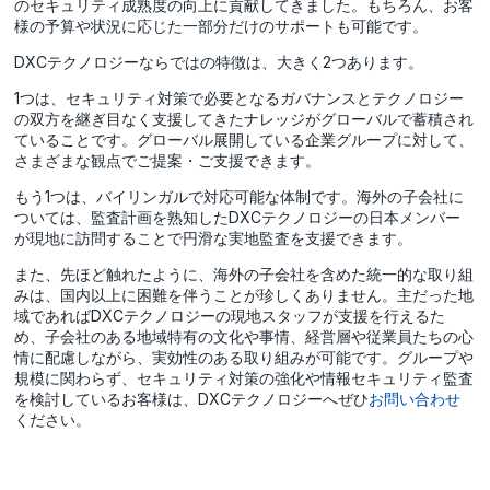
のセキュリティ成熟度の向上に貢献してきました。もちろん、お客
様の予算や状況に応じた一部分だけのサポートも可能です。
DXCテクノロジーならではの特徴は、大きく2つあります。
1つは、セキュリティ対策で必要となるガバナンスとテクノロジー
の双方を継ぎ目なく支援してきたナレッジがグローバルで蓄積され
ていることです。グローバル展開している企業グループに対して、
さまざまな観点でご提案・ご支援できます。
もう1つは、バイリンガルで対応可能な体制です。海外の子会社に
ついては、監査計画を熟知したDXCテクノロジーの日本メンバー
が現地に訪問することで円滑な実地監査を支援できます。
また、先ほど触れたように、海外の子会社を含めた統一的な取り組
みは、国内以上に困難を伴うことが珍しくありません。主だった地
域であればDXCテクノロジーの現地スタッフが支援を行えるた
め、子会社のある地域特有の文化や事情、経営層や従業員たちの心
情に配慮しながら、実効性のある取り組みが可能です。グループや
規模に関わらず、セキュリティ対策の強化や情報セキュリティ監査
を検討しているお客様は、DXCテクノロジーへぜひ
お問い合わせ
ください。