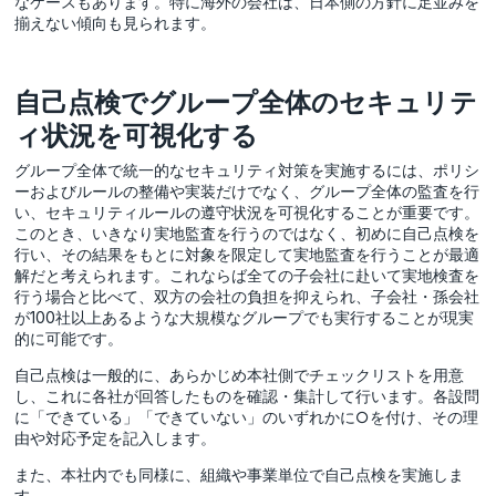
なケースもあります。特に海外の会社は、日本側の方針に足並みを
揃えない傾向も見られます。
自己点検でグループ全体のセキュリテ
ィ状況を可視化する
グループ全体で統一的なセキュリティ対策を実施するには、
ポリシ
ーおよびルールの整備や実装だけでなく、
グループ全体の監査を行
い、セキュリティルールの遵守状況を可視化することが重要です。
このとき、いきなり実地監査を行うのではなく、初めに自己点検を
行い、その結果をもとに対象を限定して実地監査を行うことが最適
解だと考えられます。これならば全ての子会社に赴いて実地検査を
行う場合と比べて、双方の会社の負担を抑えられ、子会社・孫会社
が100社以上あるような大規模なグループでも実行することが現実
的に可能です。
自己点検は一般的に、あらかじめ本社側でチェックリストを用意
し、これに各社が回答したものを確認・集計して行います。各設問
に「できている」「できていない」のいずれかに○を付け、その理
由や対応予定を記入します。
また、本社内でも同様に、組織や事業単位で自己点検を実施しま
す。