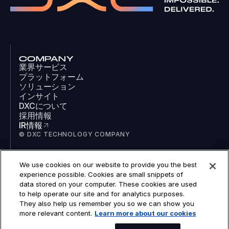
COMPANY
業界サービス
プラットフォーム
ソリューション
インサイト
DXCについて
採用情報
IR情報
© DXC TECHNOLOGY COMPANY
We use cookies on our website to provide you the best
SOCIAL
experience possible. Cookies are small snippets of
LinkedIn
data stored on your computer. These cookies are used
Facebook
to help operate our site and for analytics purposes.
Instagram
They also help us remember you so we can show you
YouTube
more relevant content.
Learn more about our cookies
COOKIES
LEGAL