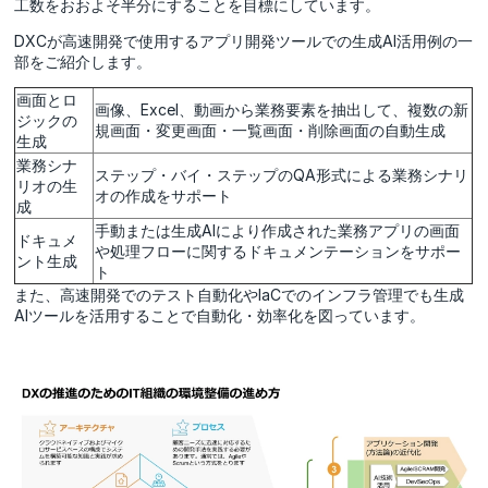
工数をおおよそ半分にすることを目標にしています。
DXCが高速開発で使用するアプリ開発ツールでの生成AI活用例の一
部をご紹介します。
画面とロ
画像、Excel、動画から業務要素を抽出して、複数の新
ジックの
規画面・変更画面・一覧画面・削除画面の自動生成
生成
業務シナ
ステップ・バイ・ステップのQA形式による業務シナリ
リオの生
オの作成をサポート
成
手動または生成AIにより作成された業務アプリの画面
ドキュメ
や処理フローに関するドキュメンテーションをサポー
ント生成
ト
また、高速開発でのテスト自動化やIaCでのインフラ管理でも生成
AIツールを活用することで自動化・効率化を図っています。