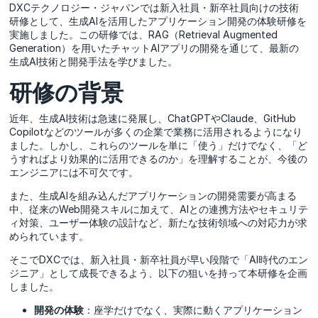
DXCテクノロジー・ジャパンでは新入社員・新卒社員向けの技術
研修として、生成AIを活用したアプリケーション開発の体験研修を
実施しました。この研修では、RAG（Retrieval Augmented
Generation）を用いたチャットAIアプリの開発を通じて、最新の
生成AI技術と開発手法を学びました。
研修の背景
近年、生成AI技術は急速に発展し、ChatGPTやClaude、GitHub
Copilotなどのツールが多くの企業で業務に活用されるようになり
ました。しかし、これらのツールを単に「使う」だけでなく、「ど
うすればより効果的に活用できるのか」を理解することが、今後の
エンジニアには不可欠です。
また、生成AIを組み込んだアプリケーションの開発需要が高まる
中、従来のWeb開発スキルに加えて、AIとの連携方法やセキュリテ
ィ対策、ユーザー体験の設計など、新たな技術領域への対応力が求
められています。
そこでDXCでは、新入社員・新卒社員が早い段階で「AI時代のエン
ジニア」として成長できるよう、以下の狙いを持って本研修を企画
しました。
開発の体験
：座学だけでなく、実際に動くアプリケーション