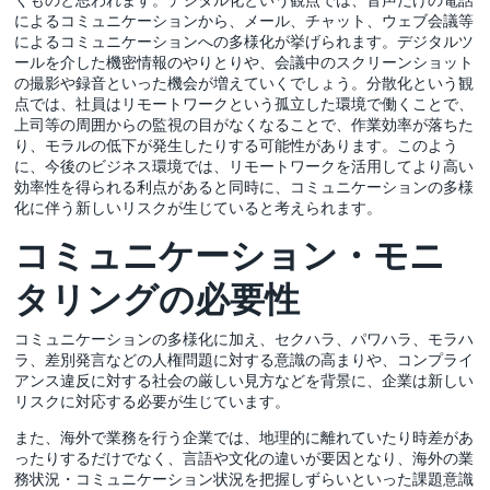
によるコミュニケーションから、メール、チャット、ウェブ会議等
によるコミュニケーションへの多様化が挙げられます。デジタルツ
ールを介した機密情報のやりとりや、会議中のスクリーンショット
の撮影や録音といった機会が増えていくでしょう。分散化という観
点では、社員はリモートワークという孤立した環境で働くことで、
上司等の周囲からの監視の目がなくなることで、作業効率が落ちた
り、モラルの低下が発生したりする可能性があります。このよう
に、今後のビジネス環境では、リモートワークを活用してより高い
効率性を得られる利点があると同時に、コミュニケーションの多様
化に伴う新しいリスクが生じていると考えられます。
コミュニケーション・モニ
タリングの必要性
コミュニケーションの多様化に加え、セクハラ、パワハラ、モラハ
ラ、差別発言などの人権問題に対する意識の高まりや、コンプライ
アンス違反に対する社会の厳しい見方などを背景に、企業は新しい
リスクに対応する必要が生じています。
また、海外で業務を行う企業では、地理的に離れていたり時差があ
ったりするだけでなく、言語や文化の違いが要因となり、海外の業
務状況・コミュニケーション状況を把握しずらいといった課題意識