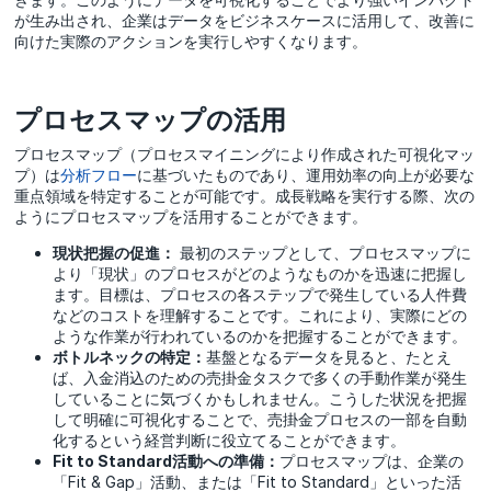
が生み出され、企業はデータをビジネスケースに活用して、改善に
向けた実際のアクションを実行しやすくなります。
プロセスマップの活用
プロセスマップ（プロセスマイニングにより作成された可視化マッ
プ）は
分析フロー
に基づいたものであり、運用効率の向上が必要な
重点領域を特定することが可能です。成長戦略を実行する際、次の
ようにプロセスマップを活用することができます。
現状把握の促進：
最初のステップとして、プロセスマップに
より「現状」のプロセスがどのようなものかを迅速に把握し
ます。目標は、プロセスの各ステップで発生している人件費
などのコストを理解することです。これにより、実際にどの
ような作業が行われているのかを把握することができます。
ボトルネックの特定：
基盤となるデータを見ると、たとえ
ば、入金消込のための売掛金タスクで多くの手動作業が発生
していることに気づくかもしれません。こうした状況を把握
して明確に可視化することで、売掛金プロセスの一部を自動
化するという経営判断に役立てることができます。
Fit to Standard活動への準備：
プロセスマップは、企業の
「Fit & Gap」活動、または「Fit to Standard」といった活