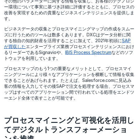
その他のパラメーターに関する情報を収集し、お客様のテクノロジ
ー環境について事実に基づき詳細に評価するとともに、プロセスの
改善を実現するための貴重なビジネスインテリジェンスを提供しま
す。
ビジネスデータの収集とプロセスマイニングマップの作成をスムー
ズに行うためのツールは数多くあります。DXCはデータ分析に関
する独自の知的財産を活用することに加えて、2021年初頭に
SAP
が買収した
エンタープライズ業務プロセスインテリジェンスにおけ
るリーダーであるSignavioや、
IBIS Process Spectrum
などのソフ
トウェアを利用しています。
プロセスマップのもう1つの重要なメリットとして、プロセスマイ
ニングツールにより様々なアプリケーションを横断して情報を収集
できることがあげられます。たとえば、Salesforce.comに見込み
客の情報を入力してその後SAPで注文を処理する場合、プロセスマ
ップはすべてのアプリケーション間で行われている処理をエンドツ
ーエンド全体で表すことが可能です。
プロセスマイニングと可視化を活用し
てデジタルトランスフォーメーショ
ンを推進