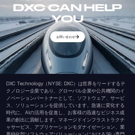
DXC CAN HELP
YOU
お問い合わせ
DXC Technology（NYSE: DXC）は世界をリードするテ
クノロジー企業であり、グローバル企業や公共機関のイ
ノベーションパートナーとして、ソフトウェア、サービ
ス、ソリューションを提供しています。急速に変化する
時代に、AIの活用を促進し、お客様の迅速なビジネス成
果の創出に貢献します。マネージドインフラストラクチ
ャサービス、アプリケーションモダナイゼーション、業
界特化型ソフトウェアソリューションにおける深い専門