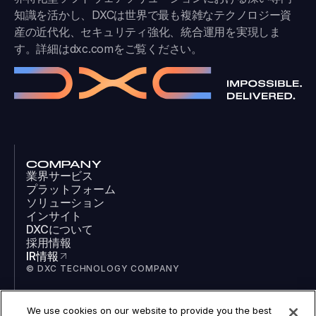
知識を活かし、DXCは世界で最も複雑なテクノロジー資
産の近代化、セキュリティ強化、統合運用を実現しま
す。詳細は
dxc.com
をご覧ください。
COMPANY
業界サービス
プラットフォーム
ソリューション
インサイト
DXCについて
採用情報
IR情報
© DXC TECHNOLOGY COMPANY
We use cookies on our website to provide you the best
SOCIAL