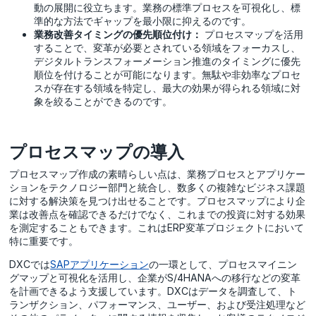
動の展開に役立ちます。業務の標準プロセスを可視化し、標
準的な方法でギャップを最小限に抑えるのです。
業務改善タイミングの優先順位付け：
プロセスマップを活用
することで、変革が必要とされている領域をフォーカスし、
デジタルトランスフォーメーション推進のタイミングに優先
順位を付けることが可能になります。無駄や非効率なプロセ
スが存在する領域を特定し、最大の効果が得られる領域に対
象を絞ることができるのです。
プロセスマップの導入
プロセスマップ作成の素晴らしい点は、業務プロセスとアプリケー
ションをテクノロジー部門と統合し、数多くの複雑なビジネス課題
に対する解決策を見つけ出せることです。プロセスマップにより企
業は改善点を確認できるだけでなく、これまでの投資に対する効果
を測定することもできます。これはERP変革プロジェクトにおいて
特に重要です。
DXCでは
SAPアプリケーション
の一環として、プロセスマイニン
グマップと可視化を活用し、企業がS/4HANAへの移行などの変革
を計画できるよう支援しています。DXCはデータを調査して、ト
ランザクション、パフォーマンス、ユーザー、および受注処理など