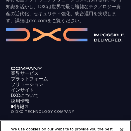
知識を活かし、DXCは世界で最も複雑なテクノロジー資
産の近代化、セキュリティ強化、統合運用を実現しま
す。詳細は
dxc.com
をご覧ください。
COMPANY
業界サービス
プラットフォーム
ソリューション
インサイト
DXCについて
採用情報
IR情報
© DXC TECHNOLOGY COMPANY
We use cookies on our website to provide you the best
SOCIAL