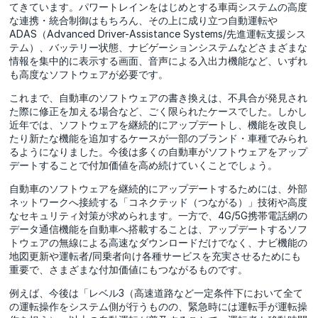
てきています。パワートレインをはじめとする車両システムの高度
な連携・統合制御はもちろん、その上に成り立つ自動運転や
ADAS（Advanced Driver-Assistance Systems/先進運転支援シス
テム）、バッテリー状態、ナビゲーションシステムなどさまざまな
情報を集中的に表示する画面、音声による入出力機能など、いずれ
も高度なソフトウェアが必要です。
これまで、自動車のソフトウェアの書き換えは、不具合が発見され
た際に修正を加える場合など、ごく限られたケースでした。しかし
近年では、ソフトウェアを継続的にアップデートし、機能を改良し
たり新たな機能を追加するケースが一部のブランド・車種でみられ
るようになりました。今後は多くの自動車がソフトウェアをアップ
デートすることで付加価値を高め続けていくことでしょう。
自動車のソフトウェアを継続的にアップデートするためには、外部
ネットワークへ接続する「コネクテッド（つながる）」技術や高度
なセキュリティ対策が求められます。一方で、4G/5G携帯電話網の
データ通信機能を自動車へ搭載することは、アップデートするソフ
トウェアの無線による高速なダウンロードだけでなく、ナビ機能の
地図更新や運転者/同乗者向け各種サービスを充実させるためにも
重要で、さまざまな付加価値にもつながるものです。
例えば、今後は「レベル3（高速道路など一定条件下において全て
の運転操作をシステム側が行うものの、緊急時には運転手が運転操