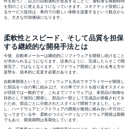
作を担う）」以上の自動運転が普及することで、運転者も移動時間
を別のことに使えるようになっていきます。コネクテッド技術によ
るサービス提供は、車内での新しい体験を提案するという観点から
も、大きな付加価値になります。
柔軟性とスピード、そして品質を担保
する継続的な開発手法とは
今後、自動車メーカーは継続的にソフトウェアを開発し続けること
が求められるようになります。従来のように、完成したらそこで開
発完了、ではなくなります。ソフトウェア開発にまつわる考え方や
姿勢を、抜本的に見直す必要があります。
自動車開発というと、ソフトウェアも含めてサプライヤーが開発し
た部品を一台の車に組み上げ、その車でテストを繰り返すスタイル
が現状では一般的です。これまでソフトウェアは、各部品の制御を
目的として個別に開発し、部品の一部として完成品が搭載されてき
たため、部品ごとに分散されたスタイルで開発できました。しか
し、ハードウェアとソフトウェアの開発が複雑に絡み合い不可分に
なってきている中、柔軟かつスピーディなソフトウェア開発は困難
でもあり、開発期間は長期化しています。