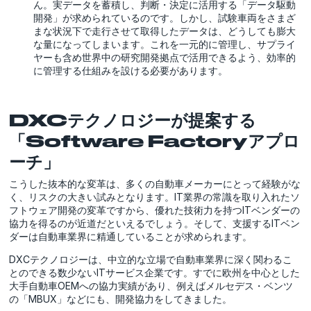
ん。実データを蓄積し、判断・決定に活用する「データ駆動
開発」が求められているのです。しかし、試験車両をさまざ
まな状況下で走行させて取得したデータは、どうしても膨大
な量になってしまいます。これを一元的に管理し、サプライ
ヤーも含め世界中の研究開発拠点で活用できるよう、効率的
に管理する仕組みを設ける必要があります。
DXCテクノロジーが提案する
「Software Factoryアプロ
ーチ」
こうした抜本的な変革は、多くの自動車メーカーにとって経験がな
く、リスクの大きい試みとなります。IT業界の常識を取り入れたソ
フトウェア開発の変革ですから、優れた技術力を持つITベンダーの
協力を得るのが近道だといえるでしょう。そして、支援するITベン
ダーは自動車業界に精通していることが求められます。
DXCテクノロジーは、中立的な立場で自動車業界に深く関わるこ
とのできる数少ないITサービス企業です。すでに欧州を中心とした
大手自動車OEMへの協力実績があり、例えばメルセデス・ベンツ
の「MBUX」などにも、開発協力をしてきました。