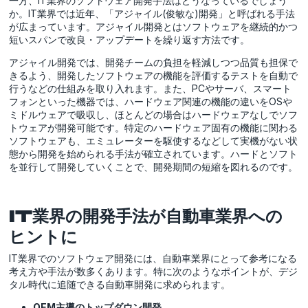
一方、IT業界のソフトウェア開発手法はどうなっているでしょう
か。IT業界では近年、「アジャイル(俊敏な)開発」と呼ばれる手法
が広まっています。アジャイル開発とはソフトウェアを継続的かつ
短いスパンで改良・アップデートを繰り返す方法です。
アジャイル開発では、開発チームの負担を軽減しつつ品質も担保で
きるよう、開発したソフトウェアの機能を評価するテストを自動で
行うなどの仕組みを取り入れます。また、PCやサーバ、スマート
フォンといった機器では、ハードウェア関連の機能の違いをOSや
ミドルウェアで吸収し、ほとんどの場合はハードウェアなしでソフ
トウェアが開発可能です。特定のハードウェア固有の機能に関わる
ソフトウェアも、エミュレーターを駆使するなどして実機がない状
態から開発を始められる手法が確立されています。ハードとソフト
を並行して開発していくことで、開発期間の短縮を図れるのです。
IT業界の開発手法が自動車業界への
ヒントに
IT業界でのソフトウェア開発には、自動車業界にとって参考になる
考え方や手法が数多くあります。特に次のようなポイントが、デジ
タル時代に追随できる自動車開発に求められます。
OEM主導のトップダウン開発