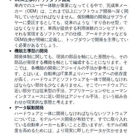
車内でのユーザー体験が重要になってくる中で、完成車メー
カー（OEM）は、これまで以上にソフトウェア開発へ深く関
与していかなければなりません。個別機能の開発はサプライ
ヤーに委託するとしても、従来のような「すり合わせ型」で
はなくなります。車両が提供する利用体験のコンセプトや、
それを実現するソフトウェアの仕様、アーキテクチャなどを
OEM自身が明確に定義し、トップダウンで開発を主導してい
く必要があるでしょう。
機能主導型の開発
開発体制に関しても、現状の部品を軸にした形態から、その
部品が発現する機能を軸として編成することになります。そ
こでは、各機能の開発にアジャイルの手法が参考になりま
す。とはいえ、自動車はIT業界よりハードウェアへの依存度
が高く、ハードウェアとソフトウェアを一体で開発しなけれ
ばならない部分も少なくありません。そこでハードウェアに
近い部分では従来型の手法、アプリケーションやヒューマン
インタフェースに近い部分はアジャイル手法、という組み合
わせが現実的な形態と考えます。
データ駆動開発
ハードウェアと一体に開発しなければならないソフトウェア
については、モデルベース開発が有効です。すでに取り入れ
ている自動車メーカーも多いことと思いますが、モデルの精
度を高めるためには、より現実に即したデータが欠かせませ