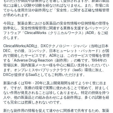
ものだけが病院や診療所などを通じて提供されますが、新薬の製品
化には厳しい試験や治験を経なければなりません。また、市場に出
てからも使用方法や副作用など「安全性」に関する正確な情報管理
が求められます。
今回は、製薬企業における医薬品の安全性情報や症例情報の管理を
効率化し、安全性情報管理に関連する業務を支援するパッケージソ
フトウェア「ClinicalWorks（クリニカルワークス）/ADR」をご紹
介します。
ClinicalWorks/ADRは、DXCテクノロジー・ジャパン（当時は日本
DEC、その後、コンパック、日本ヒューレット・パッカード）が国
内で開発したサービスです。ADRとは、このサービスで情報を管理
する「Adverse Drug Reaction（副作用）」の略です。1994年の
登場以来、国内製薬メーカー様を中心に幅広い支持をいただいてい
ます。オンプレミスやパブリッククラウド（IaaS）環境に加え、
DXCが提供するSaaSとしてもご利用いただけます。
新薬の多くは10年・20年に及ぶ開発期間を経てようやく世に出ま
す。ですが、医療の現場で実際に使われることで初めて、好ましく
ない作用が発見されることは珍しくありません。特定の持病を持つ
人や、他の医薬品との組み合わせによる副作用は、多くの試験を経
ても完全には把握しきれないのです。
新たな副作用の情報を捉えて速やかに関係者で共有するため、製薬