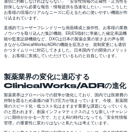
適切に判断しなければならない」「安全性情報の正確性・正当性を
担保しながら必要な報告・情報提供を迅速化したい」――こうした
お客様の現場のリアルなニーズに応えるために使いやすい機能が作
り込まれています。
直感的でユーザーフレンドリーな画面構成と操作性、お客様の業務
ノウハウを取り込んだ集計機能、ER/ES指針に準拠した確定承認機
能や監査証跡機能など、DXCは日本の製薬企業の皆さまの声を聞
きながらClinicalWorks/ADRの機能を拡充させ、規制変更にも適切
かつタイムリーに対応してきました。日本国内での開発のメリット
を、お客様に実感していただけているものと自負しています。
製薬業界の変化に適応する
ClinicalWorks/ADRの進化
製薬業界はグローバルでの競争が激化しており、国内では医療費の
抑制を図るため薬価の値下げ圧力が強まっています。今後、新薬開
発のスピード化・低コスト化はますます重要な課題になっていくも
のと思われます。創薬インフォマティクスのような新しいチャレン
ジに期待がかかる一方で、たとえAIの時代になっても「安全性情報
管理」の重要性に変わりはないと私たちは考えています。