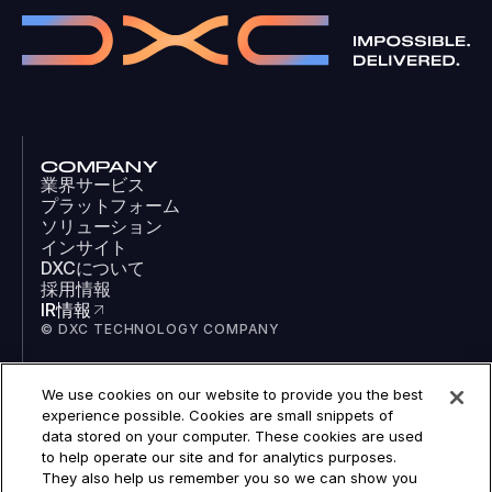
COMPANY
業界サービス
プラットフォーム
ソリューション
インサイト
DXCについて
採用情報
IR情報
© DXC TECHNOLOGY COMPANY
We use cookies on our website to provide you the best
SOCIAL
experience possible. Cookies are small snippets of
LinkedIn
data stored on your computer. These cookies are used
Facebook
to help operate our site and for analytics purposes.
Instagram
They also help us remember you so we can show you
YouTube