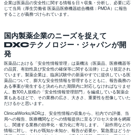
企業は医薬品の安全性に関する情報を日々収集・分析し、必要に応
じて当局（厚生労働省 医薬品医療機器総合機構：PMDA）に報告
することが義務づけられています。
国内製薬企業のニーズを捉えて
DXCテクノロジー・ジャパンが開
発
医薬品における「安全性情報管理」は薬機法（医薬品、医療機器等
の品質、有効性及び安全性の確保等に関する法律）により規定され
ています。製薬企業は、臨床試験中の新薬やすでに提供している医
薬品について、膨大な安全性情報を管理するとともに、報告義務の
ある事案が発生すると決められた期限内に対応しなければなりませ
ん。数100人規模の「安全性情報管理部門」を編成している製薬企
業もあるほどで、その業務の広さ、大きさ、重要性を想像していた
だけるかと思います。
ClinicalWorks/ADRは、安全性情報の収集から、社内での評価、当
局への報告、医療機関などへの情報提供に至るプロセス全体を網羅
し、関連する業務の効率化・省力化に寄与します。「副作用などの
情報に対し、それが既知か未知か、報告が必要か、緊急度はどうか