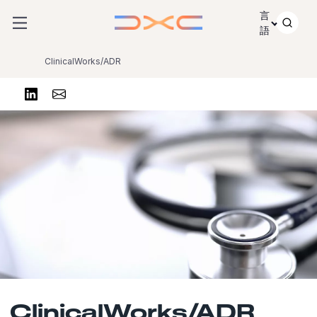
コンテンツにスキップ
言
語
ClinicalWorks/ADR
リンクトインで共有する
Share via Email
ClinicalWorks/ADR