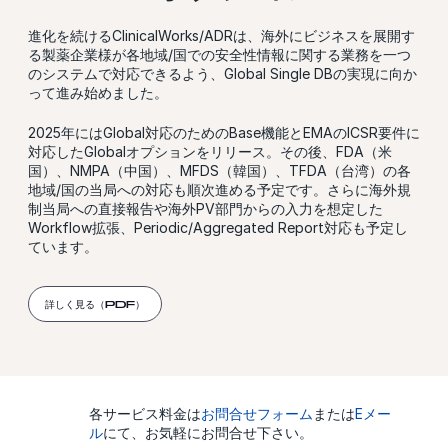
進化を続けるClinicalWorks/ADRは、海外にビジネスを展開す
る製薬企業様が各地域/国での安全性情報に関する業務を一つ
のシステムで対応できるよう、Global Single DBの実現に向か
って進み始めました。
2025年にはGlobal対応のためのBase機能とEMAのICSR要件に
対応したGlobalオプションをリリース。その後、FDA（米
国）、NMPA（中国）、MFDS（韓国）、TFDA（台湾）の各
地域/国の当局への対応も順次進める予定です。さらに海外規
制当局への直接報告や海外PV部門からの入力を想定した
Workflow拡張、Periodic/Aggregated Report対応も予定し
ています。
詳しく見る（PDF）
各サービス料金は
お問合せフォーム
または
Eメー
ル
にて、お気軽にお問合せ下さい。