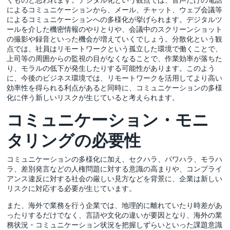
によるコミュニケーションから、メール、チャット、ウェブ会議等
によるコミュニケーションへの多様化が挙げられます。デジタルツ
ールを介した機密情報のやりとりや、会議中のスクリーンショット
の撮影や録音といった機会が増えていくでしょう。分散化という観
点では、社員はリモートワークという孤立した環境で働くことで、
上司等の周囲からの監視の目がなくなることで、作業効率が落ちた
り、モラルの低下が発生したりする可能性があります。このよう
に、今後のビジネス環境では、リモートワークを活用してより高い
効率性を得られる利点があると同時に、コミュニケーションの多様
化に伴う新しいリスクが生じていると考えられます。
コミュニケーション・モニ
タリングの必要性
コミュニケーションの多様化に加え、セクハラ、パワハラ、モラハ
ラ、差別発言などの人権問題に対する意識の高まりや、コンプライ
アンス違反に対する社会の厳しい見方などを背景に、企業は新しい
リスクに対応する必要が生じています。
また、海外で業務を行う企業では、地理的に離れていたり時差があ
ったりするだけでなく、言語や文化の違いが要因となり、海外の業
務状況・コミュニケーション状況を把握しずらいといった課題意識