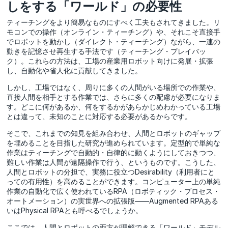
しをする「ワールド」の必要性
ティーチングをより簡易なものにすべく工夫もされてきました。リ
モコンでの操作（オンライン・ティーチング）や、それこそ直接手
でロボットを動かし（ダイレクト・ティーチング）ながら、一連の
動きを記憶させ再生する手法です（ティーチング・プレイバッ
ク）。これらの方法は、工場の産業用ロボット向けに発展・拡張
し、自動化や省人化に貢献してきました。
しかし、工場ではなく、周りに多くの人間がいる場所での作業や、
直接人間を相手とする作業では、さらに多くの配慮が必要になりま
す。どこに何があるか、何をするかがあらかじめわかっている工場
とは違って、未知のことに対応する必要があるからです。
そこで、これまでの知見を組み合わせ、人間とロボットのギャップ
を埋めることを目指した研究が進められています。定型的で単純な
作業はティーチングで自動的・自律的に動くようにしておきつつ、
難しい作業は人間が遠隔操作で行う、というものです。こうした、
人間とロボットの分担で、実務に役立つDesirability（利用者にと
っての有用性）を高めることができます。コンピューター上の単純
作業の自動化で広く使われているRPA（ロボティック・プロセス・
オートメーション）の実世界への拡張版――Augmented RPAある
いはPhysical RPAとも呼べるでしょうか。
ここでは、人間とロボットの両方が理解できる「ワールド」モデル