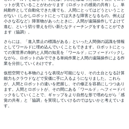
ットが見ていることがわかります（ロボットの感覚の共有）し、単
純動作として自動化できた後でも、人間にとってはどうということ
がない（しかしロボットにとっては大きな障害となるもの。例えば
小さな石など）障害物があったときに、人間が遠隔操作してよけて
進む、という切り替えを行い新たなティーチングをすることができ
ます（協調）。
さらには、「進入禁止の標識がある」といった人間側の認識を情報
としてワールドに埋め込んでいくこともできます。ロボットにとっ
ての実世界の制約と人間の知見を「ワールド」にフィードバックし
ながら、ロボットのみでできる単純作業と人間の遠隔操作による作
業を分担していくわけです。
仮想空間でも本物のような表現が可能になり、その土台となる計算
能力もクラウドなどで安価に手に入るようになりました。これら
が、人間とロボットの違いを把握し、その修正を容易にしつつあり
ます。人間とロボットが、その間にある「ワールド」へフィードバ
ックをしていくことで、ギャップをより自然な形で埋めながら「感
覚の共有」と「協調」を実現していけるのではないかと考えていま
す。