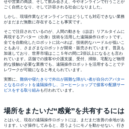
せや営業の商談、そして飲み会さえ、今やオンラインで行うことが
ごく自然となり、そして許容される社会になりました。
しかし、現場作業などオンラインではどうしても対応できない業務
がまだまだ無数に存在することも事実です。
そこで注目されているのが、⼈間の動きを（ほぼ）リアルタイムに
再現するアバター（分⾝）技術を活用した遠隔操作ロボットです。
全てを自動化したロボットに比べれば、技術的なハードルが低いこ
ともあり、さまざまなロボットが開発・販売されています。普及も
加速しており、世界市場はここ５年の間に2倍以上になるとも言わ
れています。店舗での接客や介護⽀援、受付、掃除、宅配など物理
的な接触が必要な業務でも、遠隔操作ロボットを活用することでテ
レワークが可能になると考えられています。
実際に、
難病や寝たきりで外出が困難な障がい者が自分のアバター
となるロボットを遠隔操作し、コーヒーショップで接客や配膳サー
ビスをする取り組み
も行われています。
場所をまたいだ“感覚”を共有するには
とはいえ、現在の遠隔操作ロボットには、まだまだ改善の余地があ
ります。いざ操作してみると、思うようにモノを動かせない、行き