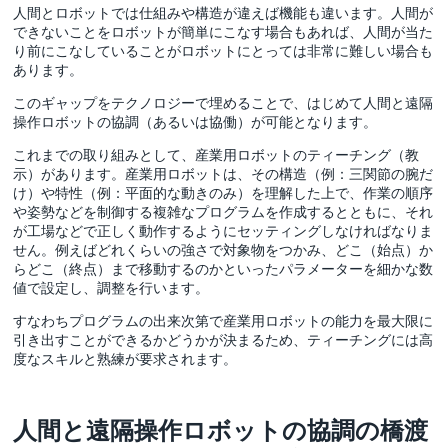
人間とロボットでは仕組みや構造が違えば機能も違います。人間が
できないことをロボットが簡単にこなす場合もあれば、人間が当た
り前にこなしていることがロボットにとっては非常に難しい場合も
あります。
このギャップをテクノロジーで埋めることで、はじめて人間と遠隔
操作ロボットの協調（あるいは協働）が可能となります。
これまでの取り組みとして、産業用ロボットのティーチング（教
示）があります。産業用ロボットは、その構造（例：三関節の腕だ
け）や特性（例：平面的な動きのみ）を理解した上で、作業の順序
や姿勢などを制御する複雑なプログラムを作成するとともに、それ
が工場などで正しく動作するようにセッティングしなければなりま
せん。例えばどれくらいの強さで対象物をつかみ、どこ（始点）か
らどこ（終点）まで移動するのかといったパラメーターを細かな数
値で設定し、調整を行います。
すなわちプログラムの出来次第で産業用ロボットの能力を最大限に
引き出すことができるかどうかが決まるため、ティーチングには高
度なスキルと熟練が要求されます。
人間と遠隔操作ロボットの協調の橋渡