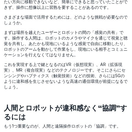
たい方向に移動できないなど、簡単にできると思っていたことがで
きず、操作に想像以上に習熟を要することがあるのです。
さまざまな場面で活用するためには、どのような挑戦が必要なので
しょうか。
まずは場所を越えたユーザーとロボットの間の「感覚の共有」で
す。操作する人間は、ロボットのカメラやマイクを通じて視覚と聴
覚を共有し、あたかも現地にいるような感覚で自由に移動したり、
ロボットのアームを動かして作業をし、現地にいる相手とコミュニ
ケーションを行えなくてはなりません。
これを実現する上で鍵となるのはVR（仮想現実）、AR（拡張現
実）、MR（複合現実）などのテクノロジーです。そこにさらにセ
ンシングやハプティクス（触覚技術）などの技術、さらには5Gの
ように違和感を生じさせないような高速の通信環境が前提になるで
しょう。
人間とロボットが違和感なく“協調”す
るには
もう1つ重要なのが、人間と遠隔操作ロボットの「協調」です。