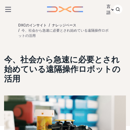
コンテンツにスキップ
言
語
DXCのインサイト
ナレッジベース
今、社会から急速に必要とされ始めている遠隔操作ロボ
ットの活用
今、社会から急速に必要とされ
始めている遠隔操作ロボットの
活用