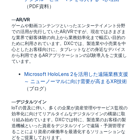
（PDF資料）
—
AR/VR
ゲームや動画コンテンツといったエンターテイメント分野
での活用が先行していたAR/VRですが、現在ではさまざま
な業界で顧客体験の向上から業務効率化まで幅広い目的の
ために利用されています。DXCでは、製造業や小売業を中
心としたお客様向けに、タブレットなどの身近なデバイス
から利用できるARアプリケーションの試験導入をご支援し
ています。
Microsoft HoloLens 2を活用した遠隔業務支援
～ ニューノーマルに向け需要が高まるXR技術
（ブログ）
—
デジタルツイン
IoTの普及に伴い、多くの企業が資産管理やサービス監視の
効率化に向けてリアルタイムなデジタルツインの構築に取
り組み始めています。DXCでは特に、製造業のお客様の製
造機械といった資産をデジタルツインで遠隔・予測管理す
ることにより資産の稼働率を最適化するソリューションな
どをご提案しております。