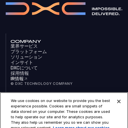
COMPANY
業界サービス
プラットフォーム
ソリューション
インサイト
DXCについて
採用情報
IR情報
© DXC TECHNOLOGY COMPANY
We use cookies on our website to provide you the best
SOCIAL
experience possible. Cookies are small snippets of
LinkedIn
data stored on your computer. These cookies are used
Facebook
to help operate our site and for analytics purposes.
Instagram
They also help us remember you so we can show you
YouTube
more relevant content.
Learn more about our cookies