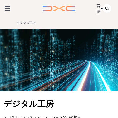
コンテンツにスキップ
言
語
デジタル工房
デジタル工房
デジタルトランスフォーメーションの出発地点