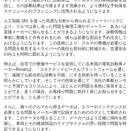
信し、その診断結果は今後ますます洗練され、より便利な予知保全
スケジュールのプランニングに活用されるようになります。
人工知能 (AI) を使った高度な分析から得られるフィードバックに
より、クルマは差し迫った問題を修理工場やディーラー、あるいは
直接メーカーに知らせることができるようになります。診断情報は
事前に整備士と共有されるため、彼らは必要な部品を予め注文して
おけるようになります。この技術により、クルマの整備が必要にな
る問題を発見するドライバーの責任も部分的に軽減され、交通安全
の向上も同時に図れるようになります。
例えば、自宅での整備サービスを提供している米国の電気自動車メ
ーカーRivianは、「コネクテッドビークルプラットフォームを通じ
て、遠隔でも総合的な診断を可能」にする技術を持っていることを
明らかにしています。そしてその技術を通じて「当社の車載センサ
ーと予測アルゴリズムにより、ほとんどの問題を未然に発見するこ
とができ、多くの場合、お客様が問題に気付く前にお知らせするこ
とができる」とも述べています。
さらに、個々のクルマから得るデータは、エラーやメンテナンスが
必要となる問題をメーカー側で記録するためのログとして集約され
ます。このデータが増えることで、メーカーはより正確に傾向を把
握し、車両とその構成部品のライフサイクルの早い段階で問題を特
定できるようになります。