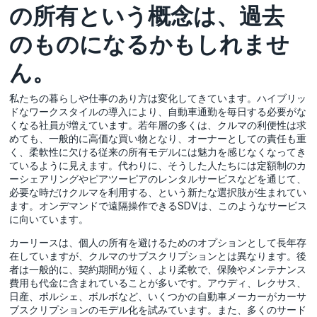
の所有という概念は、過去
のものになるかもしれませ
ん。
私たちの暮らしや仕事のあり方は変化してきています。ハイブリッ
ドなワークスタイルの導入により、自動車通勤を毎日する必要がな
くなる社員が増えています。若年層の多くは、クルマの利便性は求
めても、一般的に高価な買い物となり、オーナーとしての責任も重
く、柔軟性に欠ける従来の所有モデルには魅力を感じなくなってき
ているように見えます。代わりに、そうした人たちには定額制のカ
ーシェアリングやピアツーピアのレンタルサービスなどを通じて、
必要な時だけクルマを利用する、という新たな選択肢が生まれてい
ます。オンデマンドで遠隔操作できるSDVは、このようなサービス
に向いています。
カーリースは、個人の所有を避けるためのオプションとして長年存
在していますが、クルマのサブスクリプションとは異なります。後
者は一般的に、契約期間が短く、より柔軟で、保険やメンテナンス
費用も代金に含まれていることが多いです。アウディ、レクサス、
日産、ポルシェ、ボルボなど、いくつかの自動車メーカーがカーサ
ブスクリプションのモデル化を試みています。また、多くのサード