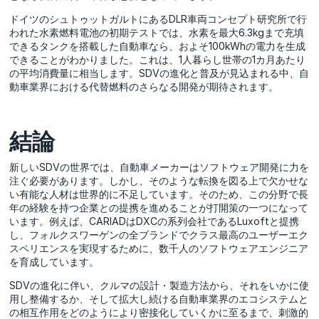
ドイツのシュトゥットガルトにあるDLR車両コンセプト研究所で行
われた水素燃料電池の初期テストでは、水素を最大6.3kgまで充填
できるタンクを搭載した自動車なら、およそ100kWhの電力を生成
できることがわかりました。これは、1人暮らし世帯の1カ月あたり
の平均消費量に相当します。SDVの進化と普及が見込まれる中、自
動車業界における代替燃料のさらなる開発が期待されます。
結論
新しいSDVの世界では、自動車メーカーはソフトウェア開発に力を
注ぐ必要があります。しかし、そのような転換を図る上で欠かせな
い有能な人材は世界的に不足しています。そのため、この分野で長
年の経験を持つ企業との提携を進めることが打開策の一つになって
います。例えば、CARIADはDXCの系列会社であるLuxoftと提携
し、フォルクスワーゲンの全ブランドでクラス最高のユーザーエク
スペリエンスを実現するために、数千人のソフトウェアエンジニア
を育成しています。
SDVの進化に伴い、クルマの設計・製造方法から、それをいかに使
用し整備するか、そして拡大し続ける自動車業界のエコシステムと
の相互作用をどのようにより密接化していくかに至るまで、刺激的