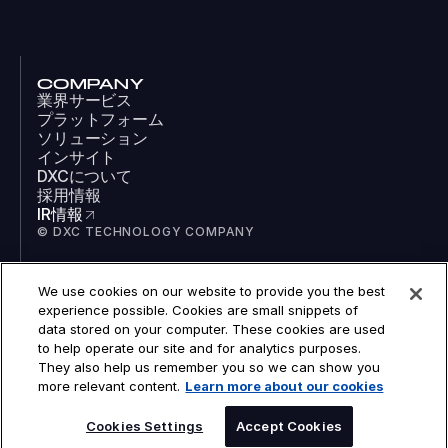
COMPANY
業界サービス
プラットフォーム
ソリューション
インサイト
DXCについて
採用情報
IR情報
© DXC TECHNOLOGY COMPANY
We use cookies on our website to provide you the best
SOCIAL
experience possible. Cookies are small snippets of
LinkedIn
data stored on your computer. These cookies are used
Facebook
to help operate our site and for analytics purposes.
Instagram
They also help us remember you so we can show you
YouTube
more relevant content.
Learn more about our cookies
COOKIES
LEGAL
PRIVACY
Cookies Settings
Accept Cookies