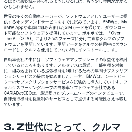
るほどの柔軟性を得られるようになるには、もう少し時間がかかる
かもしれません。
世界の多くの自動車メーカーが、ソフトウェアとしてユーザーに提
供するオンデマンドサービスをすでに試みています。BMWは、My
BMW Appや車両に組み込まれたSIMカードを通じて、ダウンロー
ド可能なソフトウェアを提供しています。ボルボでは、「Over
The Air (OTA)」により2つのフェーズに分けて直接クルマのソフ
トウェアを更新しています。更新データをクルマの使用中にダウン
ロードし、クルマを使用していない時にインストールします。
自動車会社の中には、ソフトウェアアップグレードの収益化を検討
しているところもあります。メルセデスは最近、一部車種を対象
に、組み込まれている拡張機能を利用するための年間サブスクリプ
ションサービスの提供を始めました。一方、BMWは、シートヒー
ターのサブスクリプションサービスを試験的に導入しています。フ
ォルクスワーゲングループの自動車ソフトウェア会社である
CARIADのCEOは、最近受けたブルームバーグのインタビューで、
自律走行機能を従量制のサービスとして提供する可能性さえ示唆し
ています。
3. Z世代にとって、クルマ