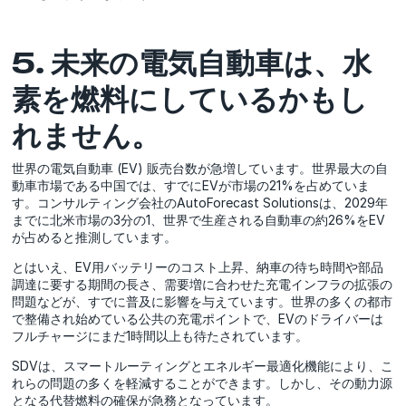
5. 未来の電気自動車は、水
素を燃料にしているかもし
れません。
世界の電気自動車 (EV) 販売台数が急増しています。世界最大の自
動車市場である中国では、すでにEVが市場の21%を占めていま
す。コンサルティング会社のAutoForecast Solutionsは、2029年
までに北米市場の3分の1、世界で生産される自動車の約26%をEV
が占めると推測しています。
とはいえ、EV用バッテリーのコスト上昇、納車の待ち時間や部品
調達に要する期間の長さ、需要増に合わせた充電インフラの拡張の
問題などが、すでに普及に影響を与えています。世界の多くの都市
で整備され始めている公共の充電ポイントで、EVのドライバーは
フルチャージにまだ1時間以上も待たされています。
SDVは、スマートルーティングとエネルギー最適化機能により、こ
れらの問題の多くを軽減することができます。しかし、その動力源
となる代替燃料の確保が急務となっています。