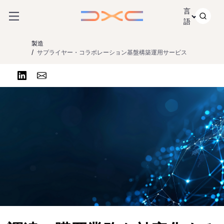
コンテンツにスキップ
言
語
製造
サプライヤー・コラボレーション基盤構築運用サービス
リンクトインで共有する
Share via Email