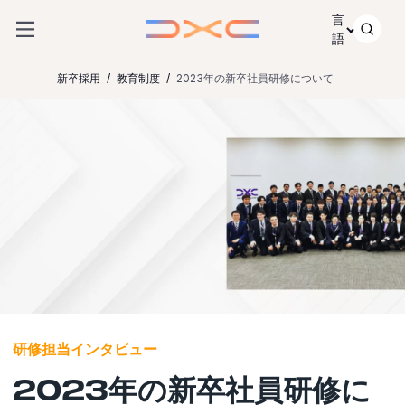
コンテンツにスキップ
言
語
新卒採用
教育制度
2023年の新卒社員研修について
研修担当インタビュー
2023年の新卒社員研修に