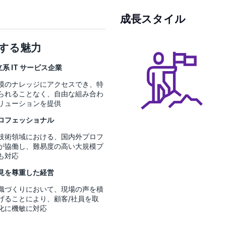
成長スタイル
する魅力
系 IT サービス企業
模のナレッジにアクセスでき、特
られることなく、自由な組み合わ
リューションを提供
ロフェッショナル
技術領域における、国内外プロフ
が協働し、難易度の高い大規模プ
も対応
見を尊重した経営
織づくりにおいて、現場の声を積
げることにより、顧客/社員を取
化に機敏に対応