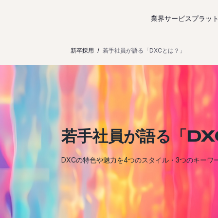
コンテンツにスキップ
業界サービス
プラッ
新卒採用
若手社員が語る「DXCとは？」
若手社員が語る「DX
DXCの特色や魅力を4つのスタイル・3つのキーワ