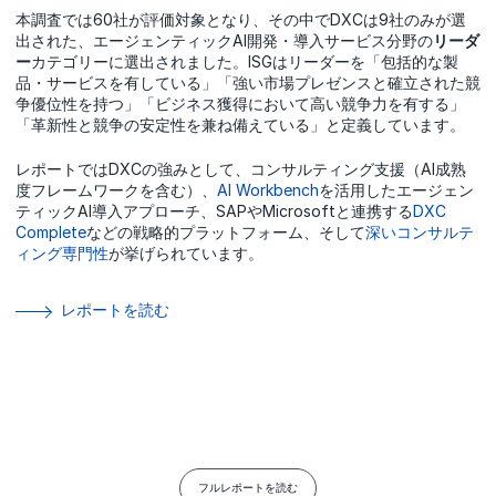
本調査では60社が評価対象となり、その中でDXCは9社のみが選
出された、エージェンティックAI開発・導入サービス分野の
リーダ
ー
カテゴリーに選出されました。ISGはリーダーを「包括的な製
品・サービスを有している」「強い市場プレゼンスと確立された競
争優位性を持つ」「ビジネス獲得において高い競争力を有する」
「革新性と競争の安定性を兼ね備えている」と定義しています。
レポートではDXCの強みとして、コンサルティング支援（AI成熟
度フレームワークを含む）、
AI Workbench
を活用したエージェン
ティックAI導入アプローチ、SAPやMicrosoftと連携する
DXC
Complete
などの戦略的プラットフォーム、そして
深いコンサルテ
ィング専門性
が挙げられています。
レポートを読む
フルレポートを読む