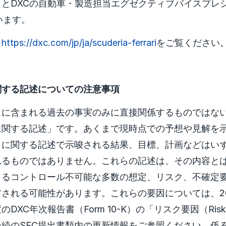
とDXCの自動車・製造担当エグゼクティブバイスプレジデ
います。
、
https://dxc.com/jp/ja/scuderia-ferrari
をご覧ください
関する記述についての注意事項
スに含まれる過去の事実のみに直接関係するものではな
に関する記述」です。あくまで現時点での予想や見解を
しに関する記述で示唆される結果、目標、計画などはい
れるものではありません。これらの記述は、その内容と
うるコントロール不可能な多数の想定、リスク、不確定
される可能性があります。これらの要因については、20
XC年次報告書（Form 10-K）の「リスク要因（Risk 
続のSEC提出書類内の更新情報をご参照ください。係