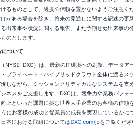
おけるものとして、過度の信頼を置かないようご注意く
付けがある場合を除き、将来の見通しに関する記述の更
する出来事や状況に関する報告、また予期せぬ出来事の
いものとします。
ogyについて
ology（NYSE: DXC）は、最新のIT環境への刷新、デー
ク・プライベート・ハイブリッドクラウド全体に渡るス
実現しながら、ミッションクリティカルなシステムを支
ジネスをご支援します。DXCは、競争力や業務パフォ
る向上といった課題に挑む世界大手企業のお客様の信頼
ようにお客様の成功と従業員の成長を実現しているかに
。日本における取組については
DXC.com/jp
をご覧くださ