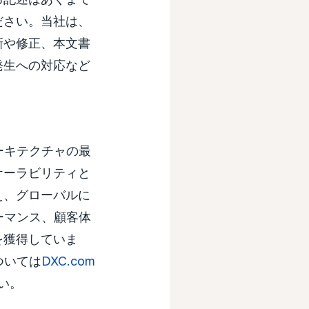
ださい。当社は、
新や修正、本文書
発生への対応など
タアーキテクチャの最
ケーラビリティと
え、グローバルに
ーマンス、顧客体
を獲得していま
ついては
DXC.com
い。