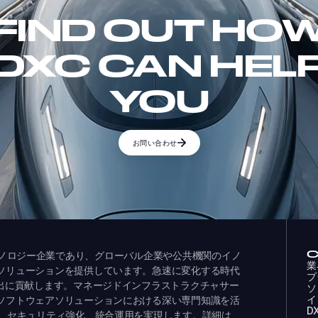
FIND OUT HO
DXC CAN HEL
YOU
お問い合わせ
ドするテクノロジー企業であり、グローバル企業や公共機関のイノ
業
ソリューションを提供しています。急速に変化する時代
プ
創出に貢献します。マネージドインフラストラクチャサー
ソ
イ
ソフトウェアソリューションにおける深い専門知識を活
D
化、セキュリティ強化、統合運用を実現します。詳細は