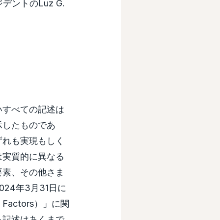
ントのLuz G.
。
いすべての記述は
示したものであ
ずれも実現もしく
は実質的に異なる
要素、その他さま
24年3月31日に
Factors）」に関
る記述はあくまで