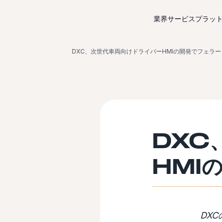
コンテンツにスキップ
業界サービス
プラッ
DXC、次世代車両向けドライバーHMIの開発でフェラ
DXC
HMI
DX