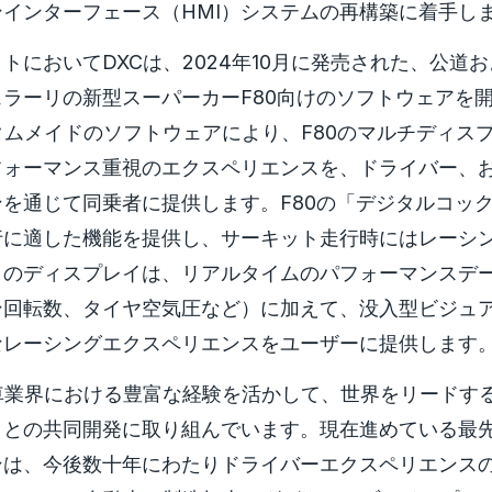
インターフェース（HMI）システムの再構築に着手し
トにおいてDXCは、2024年10月に発売された、公道
ラーリの新型スーパーカーF80向けのソフトウェアを
タムメイドのソフトウェアにより、F80のマルチディス
フォーマンス重視のエクスペリエンスを、ドライバー、
を通じて同乗者に提供します。F80の「デジタルコッ
行に適した機能を提供し、サーキット走行時にはレーシ
このディスプレイは、リアルタイムのパフォーマンスデ
ン回転数、タイヤ空気圧など）に加えて、没入型ビジュ
なレーシングエクスペリエンスをユーザーに提供します
車業界における豊富な経験を活かして、世界をリードす
リとの共同開発に取り組んでいます。現在進めている最
ンは、今後数十年にわたりドライバーエクスペリエンス