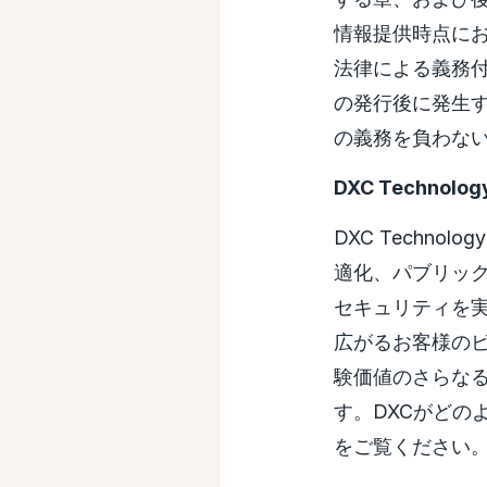
情報提供時点に
法律による義務
の発行後に発生
の義務を負わな
DXC Technol
DXC Techn
適化、パブリッ
セキュリティを
広がるお客様のビ
験価値のさらな
す。DXCがどの
をご覧ください