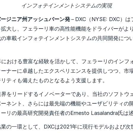
インフォテインメントシステムの実現
日 バージニア州アッシュバーン発
–
DXC（NYSE: DXC
を拡大し、フェラーリ車の高性能機能をドライバーがよ
代の車載インフォテインメントシステムの共同開発につ
界における豊富な経験を活かして、フェラーリのインフ
オーナーに卓越したエクスペリエンスを提供しつつ、市
ジリティも備えたものとなるよう支援します。
業界をリードするイノベーターであり、当社のソフトウ
ポーネント、さらには最先端の機能やユーザビリティの
リの最高研究開発責任者のErnesto Lasalandra氏
業の一環として、DXCは2021年に現行モデルおよび