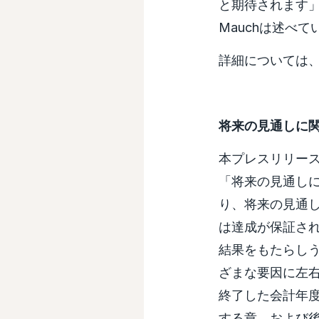
と期待されます」
Mauchは述べて
詳細については
将来の見通しに
本プレスリリー
「将来の見通し
り、将来の見通
は達成が保証さ
結果をもたらし
ざまな要因に左右
終了した会計年度のD
する章、および後