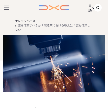
コンテンツにスキップ
言
語
ナレッジベース
誰を信頼すべきか？製造業における答えは「誰も信頼し
ない」