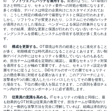
5)
ソフトウェアにパッチを適用する。
前述のように、OT環境の
古さと特性により、セキュリティ要件への対処が複雑になります。
多くの場合、デバイスは特定の企業向けにカスタマイズされてお
り、こうした特定の構成の中で厳密なテストと保証が行われます。
しかし、ソフトウェアが変更されたり、システムにその他のパッチ
が適用されたりした場合は、ベンダーによる保証の対象外となりま
す。その結果、適切な更新と保護が行われていない古いオペレーテ
ィングシステムを搭載したシステムが存在する状況が多く見られま
す。
6)
構成を更新する。
OT環境は年月の経過とともに進化すること
が多く、初期構成では時代遅れになることがよくあります。古い制
御デバイスの中にはセキュリティを優先していないものもあるた
め、担当チームは構成を定期的に確認し、厳重なセキュリティ対策
を適用することが極めて重要です。さらに、セキュリティ設定が多
層モデルに従うようにし、DiDモデルのすべての層でセキュリティ
上の懸念事項に対処する必要があります。このアプローチにより、
攻撃者が1つの層に侵入したりバイパスしたりしてその層を侵害し
た場合でも、下位の層が侵入を阻止できます。この原則を通信チェ
ーン内のすべてのコンポーネントに必ず適用します。
7)
従業員の意識を高める。
ITセキュリティの場合と同様に、最
も効果的なOT対策は従業員の教育です。担当チームが環境内のリ
スクと一般的な攻撃方法を完全に理解していれば、組織は潜在的な