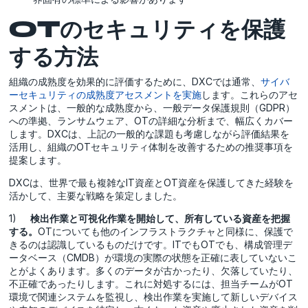
OTのセキュリティを保護
する方法
組織の成熟度を効果的に評価するために、DXCでは通常、
サイバ
ーセキュリティの成熟度アセスメントを実施
します。これらのアセ
スメントは、一般的な成熟度から、一般データ保護規則（GDPR）
への準拠、ランサムウェア、OTの詳細な分析まで、幅広くカバー
します。DXCは、上記の一般的な課題も考慮しながら評価結果を
活用し、組織のOTセキュリティ体制を改善するための推奨事項を
提案します。
DXCは、世界で最も複雑なIT資産とOT資産を保護してきた経験を
活かして、主要な戦略を策定しました。
1)
検出作業と可視化作業を開始して、所有している資産を把握
する。
OTについても他のインフラストラクチャと同様に、保護で
きるのは認識しているものだけです。ITでもOTでも、構成管理デ
ータベース（CMDB）が環境の実際の状態を正確に表していないこ
とがよくあります。多くのデータが古かったり、欠落していたり、
不正確であったりします。これに対処するには、担当チームがOT
環境で関連システムを監視し、検出作業を実施して新しいデバイス