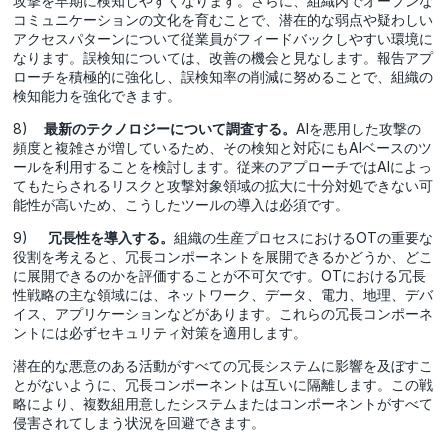
攻撃を早期に検知しやすくなります。さらに、組織内でオープンな
コミュニケーションの文化を育むことで、潜在的な弱点や疑わしい
アクセスパターンについて従業員がフィードバックしやすい環境に
なります。誤検知については、改善の機会と見なします。報告アプ
ローチを積極的に強化し、誤検知率の削減に努めることで、組織の
検知能力を強化できます。
8)
最新のテクノロジーについて調査する。
AIを悪用した攻撃の
頻度と複雑さが増しているため、その検知と対応にもAIベースのツ
ールを利用することを検討します。従来のアプローチではAIによっ
てもたらされるリスクと攻撃対象領域の拡大に十分対処できない可
能性が高いため、こうしたツールの導入は必須です。
9)
冗長性を導入する。
組織の生産プロセスにおけるOTの重要な
役割を考えると、冗長コンポーネントを展開できるかどうか、どこ
に展開できるのかを評価することが不可欠です。OTにおける冗長
性戦略の主な領域には、ネットワーク、データ、電力、地理、デバ
イス、アプリケーションなどがあります。これらの冗長コンポーネ
ントには必ずセキュリティ対策を適用します。
潜在的な悪意のある活動がすべての冗長システムに影響を及ぼすこ
とがないように、冗長コンポーネントは互いに隔離します。この戦
略により、複数組用意したシステムまたはコンポーネントがすべて
侵害されてしまう状況を回避できます。