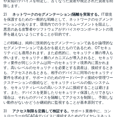
や未知のデバイスを特定し、古くなった資産や廃止された資産を削
除します。
2)
ネットワークのセグメンテーション/隔離を実装する。
IT環境
を保護するための一般的な戦略として、ネットワークのセグメンテ
ーションがあります。環境内でのラテラルムーブメントを阻止し、
悪意のある攻撃者やソフトウェアがデバイスやコンポーネントの境
界を越えないようにすることが目的です。
この戦略は、純粋に技術的なセグメンテーションであるか論理的な
セグメンテーションであるかを超えたものであるため、OTセキュ
リティにも適用されます。また必然的に、セキュリティ層の導入も
伴います。セキュリティ層のメカニズムが導入されると、セキュリ
ティ要件が同じシステムは同一のセキュリティ境界内に置かれま
す。高いレベルのセキュリティを必要とする資産は、接続するとき
も、アクセスされるときも、相手のデバイスに同等のセキュリティ
要件を求めます。サポートのためのサードパーティ接続や管理ワー
クステーションの接続など、セキュリティレベルの低いシステム
を、セキュリティレベルの高いシステムに接続することは避けま
す。また、デバイスを更新したりセキュリティ保護したりできない
場合は、それらのデバイスを隔離してアクセスを制限し、予期しな
い動作がないかどうか継続的に監視することが基本原則です。
3)
アクセス制限を定義して検証する。
サポート業務中に、コン
トローラーやSCADAデバイスに接続するためのワイヤレスネット