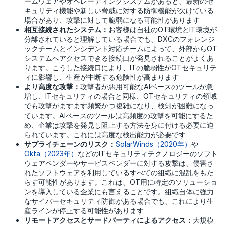
ームウェアやオペレーティングシステムがあると、最新のセ
キュリティ機能や新しい脅威に対する防御機能が欠けている
場合があり、攻撃に対して脆弱になる可能性があります
相互接続されたシステム：
お客様は自社のOT環境とIT環境が
分離されていると理解している場合でも、DXCのフォレンジ
ックチームとインシデント対応チームによって、外部からOT
システムへアクセスできる接続口が発見されることがよくあ
ります。こうした接続口により、ITの脆弱性がOTセキュリテ
ィに影響し、生産が中断する危険性が高まります
より高度な攻撃：
攻撃者が悪用可能なAIベースのツールが急
増し、ITセキュリティの場合と同様、OTセキュリティの領域
でも攻撃がますます頻繁かつ複雑になり、検知が困難になっ
ています。AIベースのツールは高頻度の攻撃を可能にするた
め、企業は攻撃を発見し阻止する方法を身に付ける必要に迫
られています。これには高度な検出能力が必要です
サプライチェーンのリスク：
SolarWinds（2020年）
や
Okta（2023年）
などのITセキュリティテクノロジーのソフト
ウェアベンダーやサービスベンダーに対する攻撃は、侵害さ
れたソフトウェアを利用しているすべての組織に混乱をもた
らす可能性があります。これは、OT用に特定のソリューショ
ンを導入している企業にも言えることです。組織自体に強力
なサイバーセキュリティ防御がある場合でも、これにより生
産ラインが停止する可能性があります
リモートアクセスとサードパーティによるアクセス：
大規模