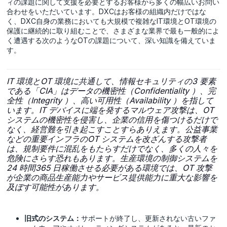
ィの課題に関して支援を必要とするお客様から多くの幅広いお問い
合わせをいただいています。DXCはお客様の組織内だけではな
く、DXC自身の業務においても大規模で複雑なIT環境とOT環境の
保護に継続的に取り組むことで、さまざまな業界で最も一般的によ
く遭遇する次のようなOTの課題について、深い知識を備えていま
す。
IT 環境とOT 環境に共通して、情報セキュリティの3 要素
である「CIA」はデータの機密性（Confidentiality ）、完
全性（Integrity ）、高い可用性（Availability ）を指して
います。IT デバイスに端を発するマルウェア攻撃は、OT
システムの機密性を侵害し、企業の信用を傷つけるだけで
なく、経営難を引き起こすことすらありえます。公益事業
などの重要インフラのOT システムを改ざんする攻撃者
は、規制要件に混乱をもたらすだけでなく、多くの人々を
危険にさらす恐れもあります。生産環境の制御システムを
24 時間365 日稼働させる必要がある環境では、OT 攻撃
が企業の商品生産能力やサービス提供能力に重大な影響を
及ぼす可能性があります。
旧式のシステム：
サポートが終了し、更新されない古いファ