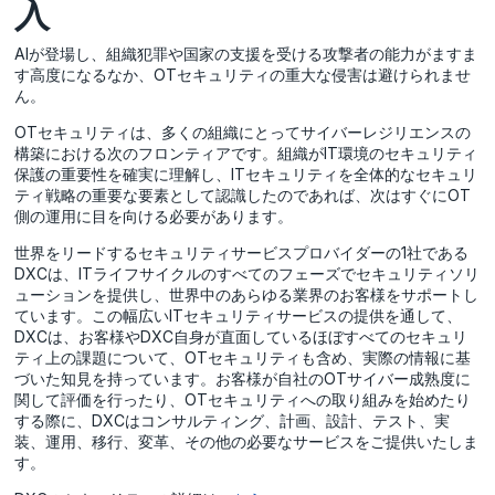
入
AIが登場し、組織犯罪や国家の支援を受ける攻撃者の能力がますま
す高度になるなか、OTセキュリティの重大な侵害は避けられませ
ん。
OTセキュリティは、多くの組織にとってサイバーレジリエンスの
構築における次のフロンティアです。組織がIT環境のセキュリティ
保護の重要性を確実に理解し、ITセキュリティを全体的なセキュリ
ティ戦略の重要な要素として認識したのであれば、次はすぐにOT
側の運用に目を向ける必要があります。
世界をリードするセキュリティサービスプロバイダーの1社である
DXCは、ITライフサイクルのすべてのフェーズでセキュリティソリ
ューションを提供し、世界中のあらゆる業界のお客様をサポートし
ています。この幅広いITセキュリティサービスの提供を通して、
DXCは、お客様やDXC自身が直面しているほぼすべてのセキュリ
ティ上の課題について、OTセキュリティも含め、実際の情報に基
づいた知見を持っています。お客様が自社のOTサイバー成熟度に
関して評価を行ったり、OTセキュリティへの取り組みを始めたり
する際に、DXCはコンサルティング、計画、設計、テスト、実
装、運用、移行、変革、その他の必要なサービスをご提供いたしま
す。