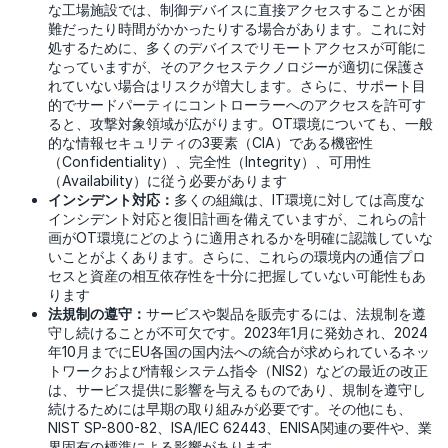
な工場施設では、制御デバイスに直接アクセスすることが困
難だったり時間がかかったりする場合があります。これに対
処するために、多くのデバイスでリモートアクセスが可能に
なっていますが、そのアクセステクノロジーが適切に保護さ
れていない場合はリスクが増大します。さらに、サポート目
的でサードパーティにコントローラーへのアクセスを許可す
ると、攻撃対象領域が広がります。OT環境についても、一般
的な情報セキュリティの3要素（CIA）である機密性
（Confidentiality）、完全性（Integrity）、可用性
（Availability）に従う必要があります
インシデント対応：
多くの組織は、IT環境に対しては高度な
インシデント対応と復旧計画を備えていますが、これらの計
画がOT環境にどのように適用されるかを明確に認識していな
いことがよくあります。さらに、これらの環境内の通信プロ
セスと資産の相互依存性を十分に把握していない可能性もあ
ります
法規制の遵守：
サービスや製品を販売するには、法規制を遵
守し続けることが不可欠です。2023年1月に発効され、2024
年10月までにEU各国の国内法への統合が求められているネッ
トワークおよび情報システム指令（NIS2）などの最近の改正
は、サービス提供に影響を与えるものであり、規制を遵守し
続けるためには早期の取り組みが必要です。その他にも、
NIST SP-800-82、ISA/IEC 62443、ENISA関連の要件や、業
界固有の標準による影響があります