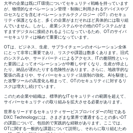
大半の企業は既にIT環境についてセキュリティ戦略を持っています
が、物理的なオペレーション管理・制御に利用されるデバイスやプ
ロセスなどを含むオペレーショナルテクノロジー（OT）のセキュ
リティ保護となると、多くの企業がまだそれほど具体的には取り組
んでいません。しかし、産業システムやその他のOTシステムがま
すますデジタルに接続されるようになっているため、OTのサイバ
ーセキュリティは極めて重要になっています。
OTは、ビジネス、生産、サプライチェーンのオペレーション全体
にとって非常に重要であり、リスクや課題は数多くあります。旧式
のシステムや、サードパーティによるアクセス、ITの脆弱性といっ
た要因によってオペレーションが中断しやすくなり、生産が停止し
たり、納品が遅れたりする危険性があります。さらに、地政学的な
緊張の高まりや、サイバーセキュリティ法規制の強化、AIを駆使し
た攻撃ツールの高度化も相まって、OTのセキュリティに対するリ
スクは増大し続けています。
このため企業や組織は、標準的なITセキュリティの範囲を超えて、
サイバーセキュリティの取り組みを拡大させる必要があります。
世界をリードするセキュリティサービスプロバイダーの1社である
DXC Technologyには、さまざまな業界で遭遇することの多いOT
の課題について、包括的で実践的な経験があります。ここでは、
OTに関する一般的な課題について説明し、それらに取り組むため