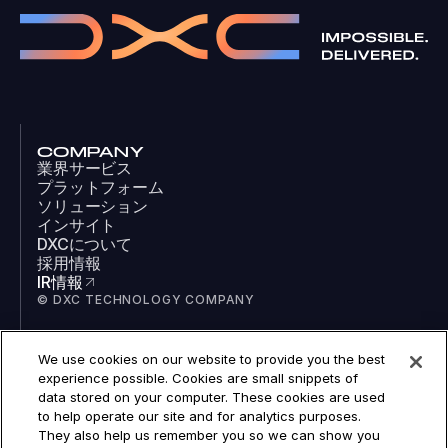
COMPANY
業界サービス
プラットフォーム
ソリューション
インサイト
DXCについて
採用情報
IR情報
© DXC TECHNOLOGY COMPANY
We use cookies on our website to provide you the best
SOCIAL
experience possible. Cookies are small snippets of
LinkedIn
data stored on your computer. These cookies are used
Facebook
to help operate our site and for analytics purposes.
Instagram
They also help us remember you so we can show you
YouTube