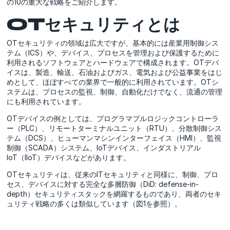
の10の重大な戦略をご紹介します。
OTセキュリティとは
OTセキュリティの領域は広大ですが、基本的には産業用制御シス
テム（ICS）や、デバイス、プロセスを管理および保護するために
利用されるソフトウェアとハードウェアで構成されます。OTデバ
イスは、製造、輸送、石油およびガス、電気および公益事業をはじ
めとして、ほぼすべての業界で一般的に利用されています。OTシ
ステムは、プロセスの監視、制御、自動化だけでなく、流通の管理
にも利用されています。
OTデバイスの例としては、プログラマブルロジックコントローラ
ー（PLC）、リモートターミナルユニット（RTU）、分散制御シス
テム（DCS）、ヒューマンマシンインターフェイス（HMI）、監視
制御（SCADA）システム、IoTデバイス、インダストリアル
IoT（IIoT）デバイスなどがあります。
OTセキュリティは、従来のITセキュリティと同様に、制御、プロ
セス、デバイスに対する完全な多層防御（DiD: defense-in-
depth）セキュリティスタックを網羅するものであり、両者のセキ
ュリティ戦略の多くは類似しています（図1を参照）。