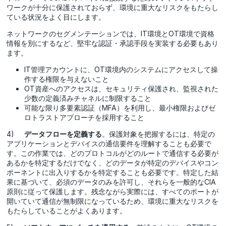
ワークが十分に保護されておらず、環境に重大なリスクをもたらし
ている状況をよく目にします。
ネットワークのセグメンテーションでは、IT環境とOT環境で資格
情報を別にするなど、堅牢な認証・承認手段を実装する必要もあり
ます。
IT管理アカウントに、OT環境内のシステムにアクセスして操
作する権限を与えないこと
OT資産へのアクセスは、セキュリティ保護され、監視された
少数の定義済みチャネルに制限すること
可能な限り多要素認証（MFA）を利用し、最小権限およびゼ
ロトラストアプローチを採用すること
4)
データフローを定義する
。保護対象を把握するには、特定の
アプリケーションとデバイスの通信要件を理解することも必要で
す。この作業では、どのプロトコルがどのルートで通信する必要が
あるかを特定するだけでなく、どのデータが特定のデバイスやコン
ポーネントに出入りするかを特定することも必要です。特定した結
果に基づいて、必須のデータのみを許可し、それらを一般的なCIA
原則に従って保護します。残念ながら実際には、すべてのポートが
開いていて通信が無制限になっているため、環境に重大なリスクを
もたらしていることがよくあります。