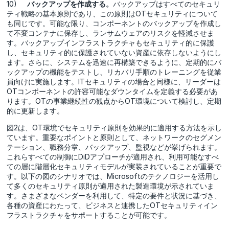
10)
バックアップを作成する。
バックアップはすべてのセキュリ
ティ戦略の基本原則であり、この原則はOTセキュリティについて
も同じです。可能な限り、コンポーネントのバックアップを作成し
て不変コンテナに保存し、ランサムウェアのリスクを軽減させま
す。バックアップインフラストラクチャもセキュリティ的に保護
し、セキュリティ的に保護されていない資産に依存しないようにし
ます。さらに、システムを迅速に再構築できるように、定期的にバ
ックアップの機能をテストし、リカバリ手順のトレーニングを従業
員向けに実施します。ITセキュリティの場合と同様に、リーダーは
OTコンポーネントの許容可能なダウンタイムを定義する必要があ
ります。OTの事業継続性の観点からOT環境について検討し、定期
的に更新します。
図2は、OT環境でセキュリティ原則を効果的に適用する方法を示し
ています。重要なポイントと原則として、ネットワークのセグメン
テーション、職務分掌、バックアップ、監視などが挙げられます。
これらすべての制御にDiDアプローチが適用され、利用可能なすべ
ての層に階層化セキュリティモデルが実装されていることが重要で
す。以下の図のシナリオでは、Microsoftのテクノロジーを活用し
て多くのセキュリティ原則が適用された製造環境が示されていま
す。さまざまなベンダーを利用して、特定の要件と状況に基づき、
各種の資産にわたって、ビジネスと連携したOTセキュリティイン
フラストラクチャをサポートすることが可能です。