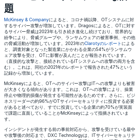
題
McKinsey & Company
によると、コロナ禍以降、OTシステムに対
するサイバー攻撃が増加しています。Dragosによると、OTに対す
るサイバー脅威は2023年も引き続き進化し続けており、世界的な
紛争により、脅威グループや、ランサムウェアの被害事例、その他
の脅威活動が増加しています。2023年の
Clarotyのレポート
による
と、調査対象となった製造業にかかわる企業の54%がランサムウ
ェア攻撃を受け、OTに影響が及んだことが報告されています。
（直接的な攻撃と、接続されているITシステムへの攻撃の両方を含
む）。これは、同社の2021年のレポートで報告された47%という
記録から増加しています。
McKinseyによると、OTへのサイバー攻撃はITへの攻撃よりも被害
が大きくなる傾向があります。これは、OTへの攻撃により、操業
停止や物理的損傷が発生する可能性があるためです。さらに、ビジ
ネスリーダーの約96%がOTサイバーセキュリティに投資する必要
があると述べており、すでに投資している企業の約70%が実装面
で課題に直面していることがMcKinseyによって指摘されていま
す。
インシデントが発生する前の事前対応から、攻撃を受けている最中
や攻撃後の対応まで、DXC Technologyは、ITサイバーセキュリテ