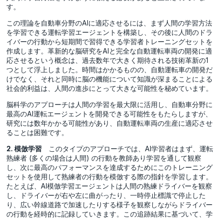
す。
この理論を自動車分野のAIに適応させるには、まず人間の学習方法
を学習できる運転学習エージェントを構築し、その後に人間のドラ
イバーの行動から短期間で習得できる学習者トレーニングセットを
作成します。革新的な脳研究をAIと完全な自動運転車両の開発に適
応させるという概念は、過去数年で大きく期待される技術革新の1
つとして浮上しました。時間はかかるものの、自動運転車の開発だ
けでなく、それと同時に脳の機能について知識が深まることによる
社会的利益は、人間の進歩にとって大きな可能性を秘めています。
脳科学のアプローチは人間の学習を最大限に活用し、自動車分野に
最高のAI運転エージェントを開発できる可能性をもたらしますが、
研究には数年かかる可能性があり、自動運転車両の生産に適応させ
ることは困難です。
2. 模倣学習
このタイプのアプローチでは、AI学習者はまず、運転
熟練者 (多くの場合は人間) の行動を教師あり学習を通して観察
し、次に最高のパフォーマンスを達成するためにこのトレーニング
セットを使用して熟練者の行動を模倣する際の指針を学習します。
たとえば、AI模倣学習エージェントは人間の熟練ドライバーを観察
し、ドライバーが右や左に曲がったり、一時停止標識で停止した
り、広い幹線道路で加速したりする様子を観察しながらドライバー
の行動を経時的に記録していきます。この追跡結果に基づいて、学