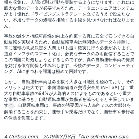
報を収集し、人間の運転行動を実装するようになります。これには
膨大な量のデータが必要であるため、データエンジニアはシステム
がより優れたドライビングストラテジーを立てるうえで役立たな
い、不用なデータの処理を排除する手段を見つけなければなりませ
ん。
事故の減少と持続可能性の向上を約束する真に安全で安心できる自
動運転を実現するため、自動運転車両は無関係のデータを排除し、
常に運転の意思決定を人間よりも速く確実に行う必要があります。
道路インフラのスマート化は、必要なデータのみを配信することで
この問題に対処しようとするものですが、真の自動運転車両の発展
を妨げる依存関係も生み出します。今後のデータ、コンピューティ
ング、AIにまつわる課題は極めて困難です。
しかし、自動運転車両は命を救う大きな可能性を秘めており、その
メリットは絶大です。米国運輸省道路交通安全局 (NHTSA) は、重
大な自動車事故の94%が人為的ミスによるものであるという重大
な事実に基づき、自動運転車両が負傷者を減らせると主張していま
す
。自動運転車両は、事故の諸要因から人為的ミスの大部分を
³
解消することを約束し、運転手や乗客だけでなく、自転車や歩行者
の保護を促進します。
4 Curbed.com、2019年3月8日『Are self-driving cars