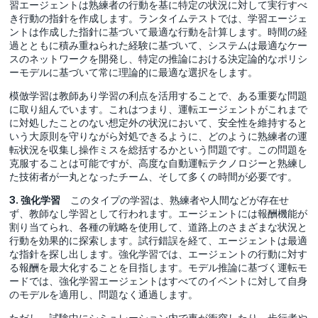
習エージェントは熟練者の行動を基に特定の状況に対して実行すべ
き行動の指針を作成します。ランタイムテストでは、学習エージェ
ントは作成した指針に基づいて最適な行動を計算します。時間の経
過とともに積み重ねられた経験に基づいて、システムは最適なケー
スのネットワークを開発し、特定の推論における決定論的なポリシ
ーモデルに基づいて常に理論的に最適な選択をします。
模倣学習は教師あり学習の利点を活用することで、ある重要な問題
に取り組んでいます。これはつまり、運転エージェントがこれまで
に対処したことのない想定外の状況において、安全性を維持すると
いう大原則を守りながら対処できるように、どのように熟練者の運
転状況を収集し操作ミスを総括するかという問題です。この問題を
克服することは可能ですが、高度な自動運転テクノロジーと熟練し
た技術者が一丸となったチーム、そして多くの時間が必要です。
3. 強化学習
このタイプの学習は、熟練者や人間などが存在せ
ず、教師なし学習として行われます。エージェントには報酬機能が
割り当てられ、各種の戦略を使用して、道路上のさまざまな状況と
行動を効果的に探索します。試行錯誤を経て、エージェントは最適
な指針を探し出します。強化学習では、エージェントの行動に対す
る報酬を最大化することを目指します。モデル推論に基づく運転モ
ードでは、強化学習エージェントはすべてのイベントに対して自身
のモデルを適用し、問題なく通過します。
ただし、試験中にシミュレーション内で車が衝突したり、歩行者や