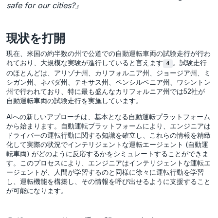
safe for our cities?』
現状を打開
現在、米国の約半数の州で公道での自動運転車両の試験走行が行わ
れており、大規模な実験が進行していると言えます
。試験走行
4
のほとんどは、アリゾナ州、カリフォルニア州、ジョージア州、ミ
シガン州、ネバダ州、テキサス州、ペンシルベニア州、ワシントン
州で行われており、特に最も盛んなカリフォルニア州では52社が
自動運転車両の試験走行を実施しています。
AIへの新しいアプローチは、基本となる自動運転プラットフォーム
から始まります。自動運転プラットフォームにより、エンジニアは
ドライバーの運転行動に関する知識を確立し、これらの情報を精緻
化して実際の状況でインテリジェントな運転エージェント (自動運
転車両) がどのように反応するかをシミュレートすることができま
す。このプロセスにより、エンジニアはインテリジェントな運転エ
ージェントが、人間が学習するのと同様に徐々に運転行動を学習
し、運転機能を構築し、その情報を呼び出せるように支援すること
が可能になります。