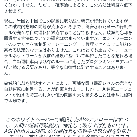
く分かりません。ただし、確率論によると、この方法は精度を低下
させます。
現在、米国と中国でこの課題に取り組む研究が行われていますが、
この破滅的忘却の問題が克服されるまで、統合された単一の行動モ
デルで完全な自動運転に対応することはできません。破滅的忘却を
回避する方法についての研究は始まっていますが、エンドツーエン
ドのシナリオを無制限でトレーニングして管理できるまでに能力を
高める決定的な手法はありません。これはとても重要です。ニュー
ラルネットワークが以前の経験に基づいて学習したことを忘れる場
合、自動運転車両は既存のルールに応じたプログラミングモデルに
従い続ける必要があり、完全な自律性に到達することはありませ
ん。
破滅的忘却を解決することにより、可能な限り最高レベルの完全な
自動運転に到達することが約束されます。しかし、AI運転エージェ
ントが抱える特定のしきい値の問題を乗り超えることは非常に複雑
で困難です。
このホワイトペーパーで概説したAIのアプローチはすべ
て、人間の運転行動能力に特化して取り上げたものです。
AGI (汎用人工知能) の分野は異なる科学研究分野を対象と
しており、技術者はAGIをさまざまな産業やビジネスプロ