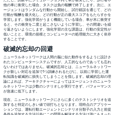
他の車に衝突した場合、タスクは負の報酬で終了します。次に、エ
ージェントはランダムな行動から開始し、試行錯誤を通じて、どの
行動が報酬を最大化し、どの行動が正の最大スコアをもたらすかを
学習します。強化学習がうまく機能している場合、車が木に衝突す
ると、その衝突を二度と起こさないように学習し、その間違いを繰
り返さないようにします。強化学習の主な課題は、行動の安定性が
低いことと、環境の規模とコンピューターの処理能力に大きく依存
することです。
破滅的忘却の回避
ニューラルネットワークは人間の脳に似た動作をするように設計さ
れたコンピューターシステムですが、人工的なものであっても忘れ
ないわけではありません。破滅的忘却とは、ニューラルネットワー
クが新しい対応を追加で1つ訓練されるたびに、以前に学習した運
転知識を破滅的に損失してしまうことを指します。破滅的忘却の理
論によれば、アーキテクチャーによってはエージェントのニューラ
ルネットワークは少数のシナリオしか実行できず、パフォーマンス
が急速に低下します。
現在、ニューラルネットワークにさらに多くのテストシナリオを追
加すると特定のしきい値で頭打ちとなります。現時点のアプリケー
ションでは、運転行動エージェントにシナリオ分類子の入力と前提
条件を追加する方法以外にこの問題を解決する方法は誰にもまった