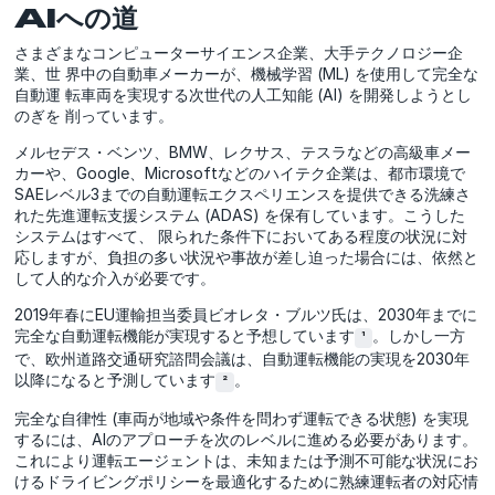
AIへの道
さまざまなコンピューターサイエンス企業、大手テクノロジー企
業、世 界中の自動車メーカーが、機械学習 (ML) を使用して完全な
自動運 転車両を実現する次世代の人工知能 (AI) を開発しようとし
のぎを 削っています。
メルセデス・ベンツ、BMW、レクサス、テスラなどの高級車メー
カーや、Google、Microsoftなどのハイテク企業は、都市環境で
SAEレベル3までの自動運転エクスペリエンスを提供できる洗練さ
れた先進運転支援システム (ADAS) を保有しています。こうした
システムはすべて、 限られた条件下においてある程度の状況に対
応しますが、負担の多い状況や事故が差し迫った場合には、依然と
して人的な介入が必要です。
2019年春にEU運輸担当委員ビオレタ・ブルツ氏は、2030年までに
完全な自動運転機能が実現すると予想しています
。しかし一方
¹
で、欧州道路交通研究諮問会議は、自動運転機能の実現を2030年
以降になると予測しています
。
²
完全な自律性 (車両が地域や条件を問わず運転できる状態) を実現
するには、AIのアプローチを次のレベルに進める必要があります。
これにより運転エージェントは、未知または予測不可能な状況にお
けるドライビングポリシーを最適化するために熟練運転者の対応情