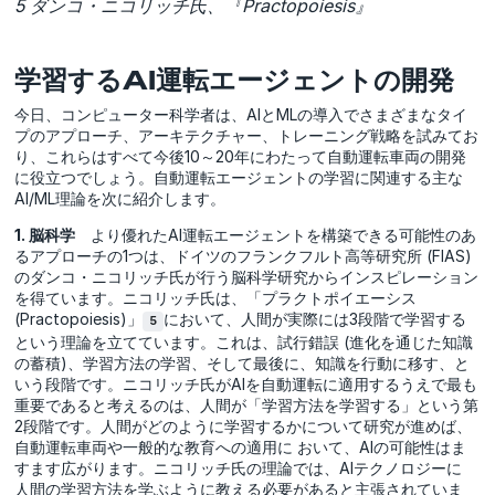
5 ダンコ・ニコリッチ氏、『Practopoiesis』
学習するAI運転エージェントの開発
今日、コンピューター科学者は、AIとMLの導入でさまざまなタイ
プのアプローチ、アーキテクチャー、トレーニング戦略を試みてお
り、これらはすべて今後10～20年にわたって自動運転車両の開発
に役立つでしょう。自動運転エージェントの学習に関連する主な
AI/ML理論を次に紹介します。
1. 脳科学
より優れたAI運転エージェントを構築できる可能性のあ
るアプローチの1つは、ドイツのフランクフルト高等研究所 (FIAS)
のダンコ・ニコリッチ氏が行う脳科学研究からインスピレーション
を得ています。ニコリッチ氏は、「プラクトポイエーシス
(Practopoiesis)」
において、人間が実際には3段階で学習する
5
という理論を立てています。これは、試行錯誤 (進化を通じた知識
の蓄積)、学習方法の学習、そして最後に、知識を行動に移す、と
いう段階です。ニコリッチ氏がAIを自動運転に適用するうえで最も
重要であると考えるのは、人間が「学習方法を学習する」という第
2段階です。人間がどのように学習するかについて研究が進めば、
自動運転車両や一般的な教育への適用に おいて、AIの可能性はま
すます広がります。ニコリッチ氏の理論では、AIテクノロジーに
人間の学習方法を学ぶように教える必要があると主張されていま