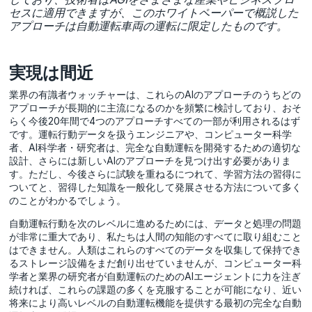
セスに適用できますが、このホワイトペーパーで概説した
アプローチは自動運転車両の運転に限定したものです。
実現は間近
業界の有識者ウォッチャーは、これらのAIのアプローチのうちどの
アプローチが長期的に主流になるのかを頻繁に検討しており、おそ
らく今後20年間で4つのアプローチすべての一部が利用されるはず
です。運転行動データを扱うエンジニアや、コンピューター科学
者、AI科学者・研究者は、完全な自動運転を開発するための適切な
設計、さらには新しいAIのアプローチを見つけ出す必要がありま
す。ただし、今後さらに試験を重ねるにつれて、学習方法の習得に
ついてと、習得した知識を一般化して発展させる方法について多く
のことがわかるでしょう。
自動運転行動を次のレベルに進めるためには、データと処理の問題
が非常に重大であり、私たちは人間の知能のすべてに取り組むこと
はできません。人類はこれらのすべてのデータを収集して保持でき
るストレージ設備をまだ創り出せていませんが、コンピューター科
学者と業界の研究者が自動運転のためのAIエージェントに力を注ぎ
続ければ、これらの課題の多くを克服することが可能になり、近い
将来により高いレベルの自動運転機能を提供する最初の完全な自動