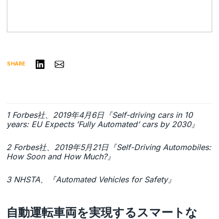
リンクトインで共有する
Share via Email
SHARE
1 Forbes社、2019年4月6日『Self-driving cars in 10
years: EU Expects ʻFully Automatedʼ cars by 2030』
2 Forbes社、2019年5月21日『Self-Driving Automobiles:
How Soon and How Much?』
3 NHSTA、『Automated Vehicles for Safety』
自動運転車両を実現するスマートな