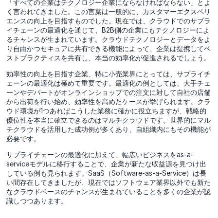
「すべての企業はテクノロジー企業にならなければならない」とよ
く言われてきました。この言葉は一般的に、カスタマーエクスペリ
エンスの向上を目指すものでした。現在では、クラウドでのサプラ
イチェーンの最適化を通じて、B2B側の企業にもテクノロジーによ
るチャンスが生まれています。クラウドテクノロジーとデータをよ
り自由かつセキュアに共有できる機能によって、企業は提携してベ
ストプラクティスを共有し、本当の効率化が促進されるでしょう。
効率性の向上を目指す企業、特に小売業界にとっては、サプライチ
ェーンの最適化は極めて重要です。最適化の例としては、大手チェ
ーンやデパートがオンラインショップでの注文に対して自社の店舗
から出荷を行い始め、効率性を高めたケースが挙げられます。クラ
ウド環境が1つあればこうした業務に確かに役立ちますが、戦略的
優位性を本当に確立できるのはマルチクラウドです。世界的にマル
チクラウドを活用した成功例が多くあり、自組織内にもその機能が
必要です。
サプライチェーンの最適化に加えて、幅広いビジネスをas-a-
serviceモデルに移行することで、企業が新たな収益源を見つけ出
している例も見られます。SaaS（Software-as-a-Service）は長
い間存在してきましたが、現在ではソフトウェア業界以外でも新た
なクラウドベースのチャンスが生まれていることを多くの企業が認
識しつつあります。