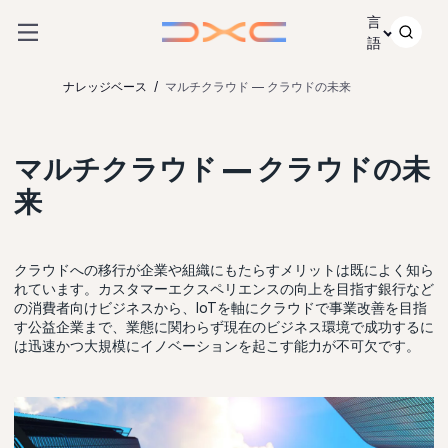
コンテンツにスキップ
言
語
ナレッジベース
マルチクラウド — クラウドの未来
マルチクラウド — クラウドの未
来
クラウドへの移行が企業や組織にもたらすメリットは既によく知ら
れています。カスタマーエクスペリエンスの向上を目指す銀行など
の消費者向けビジネスから、IoTを軸にクラウドで事業改善を目指
す公益企業まで、業態に関わらず現在のビジネス環境で成功するに
は迅速かつ大規模にイノベーションを起こす能力が不可欠です。