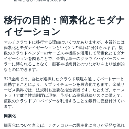
移行の目的：簡素化とモダナ
イゼーション
マルチクラウドに移行する理由はいくつかありますが、本質的には
簡素化とモダナイゼーションという2つの流れに分けられます。複
数のクラウドベンダーのサービスや機能を活用して簡素化とモダナ
イゼーションを図ることで、企業は単一のクラウドハイパースケー
ラーに縛られることなく、顧客や従業員とのつながりをより独創的
なものにできます。
B2B企業では、自社が選択したクラウド環境を通してパートナーと
連携することにより、サプライチェーンを最適化できます。金融サ
ービス業界では、法規制も重要な推進要因です。たとえば、オース
トラリア健全性規制庁は現在、予期せぬ事業継続リスクに備えて、
複数のクラウドプロバイダーを利用することを銀行に義務付けてい
ます。
簡素化
簡素化について言えば、テクノロジーの民主化に向けた活発な流れ