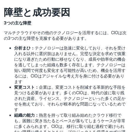
障壁と成功要因
3つの主な障壁
マルチクラウドやその他のテクノロジーを活用するには、CIOは次
の3つの主な障壁を克服する必要があります。
分析まひ：
テクノロジーは急速に変化しており、それを受け
入れる以外に選択肢はありません。完璧な決定を求めて慎重
になり過ぎたため行動に移せなくなり、成長や効率化の機会
を逃してしまった組織も数多く存在します。テクノロジーは
短い期間で何度も変化する可能性が高いため、機会を活用す
るには、CIOはアジャイルな考え方を身に付ける必要があり
ます
変更コスト：
企業は、変更コストを削減する革新的な手段を
見つける必要があります。多くのCIOは、時代の波に取り残
された資産、ライセンス、テクノロジーといった多くの足か
せを抱えており、それらが根本的な問題になっているためで
す
組織の能力：
熱意を持って取り組み始めたクラウド移行で
も、困難に突き当たるとペースが落ちてしまうケースが非常
に多くみられます。CIOは、移行に取り組む過程で避けられ
ない障壁に備えるとともに、プロジェクトを停滞させずに課