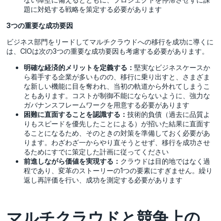
題に対処する戦略を策定する必要があります
3つの重要な成功要因
ビジネス部門をリードしてマルチクラウドへの移行を成功に導くに
は、CIOは次の3つの重要な成功要因も考慮する必要があります。
明確な経済的メリットを定義する：
堅実なビジネスケースか
ら着手する企業が多いものの、移行に乗り出すと、さまざま
な新しい機能に目を奪われ、当初の軌道から外れてしまうこ
ともあります。コストが制御不能にならないように、強力な
ガバナンスフレームワークを用意する必要があります
困難に直面することを認識する：
技術的負債（過去に品質よ
りもスピードを優先したことによる）が招いた結果に直面す
ることになるため、そのときの対策を準備しておく必要があ
ります。わざわざ一からやり直そうとせず、移行を成功させ
るためにすでに策定した計画に従ってください
前進しながら価値を実現する：
クラウドは目的地ではなく過
程であり、変革のストーリーの1つの要素にすぎません。繰り
返し再評価を行い、成功を測定する必要があります
マルチクラウドと競争上の