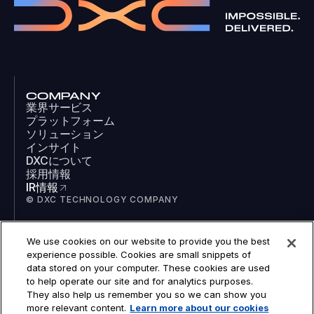
COMPANY
業界サービス
プラットフォーム
ソリューション
インサイト
DXCについて
採用情報
IR情報
© DXC TECHNOLOGY COMPANY
We use cookies on our website to provide you the best
SOCIAL
experience possible. Cookies are small snippets of
LinkedIn
data stored on your computer. These cookies are used
Facebook
to help operate our site and for analytics purposes.
Instagram
They also help us remember you so we can show you
YouTube
more relevant content.
Learn more about our cookies
COOKIES