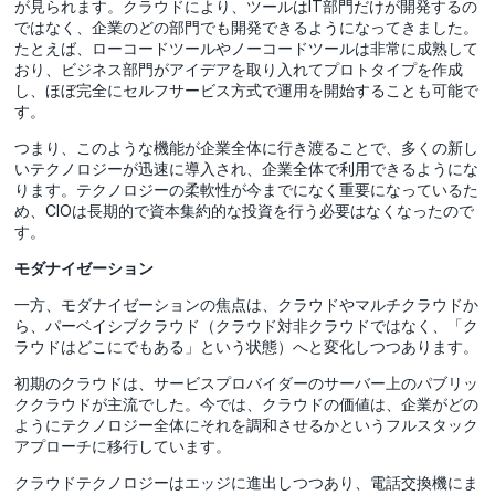
が見られます。クラウドにより、ツールはIT部門だけが開発するの
ではなく、企業のどの部門でも開発できるようになってきました。
たとえば、ローコードツールやノーコードツールは非常に成熟して
おり、ビジネス部門がアイデアを取り入れてプロトタイプを作成
し、ほぼ完全にセルフサービス方式で運用を開始することも可能で
す。
つまり、このような機能が企業全体に行き渡ることで、多くの新し
いテクノロジーが迅速に導入され、企業全体で利用できるようにな
ります。テクノロジーの柔軟性が今までになく重要になっているた
め、CIOは長期的で資本集約的な投資を行う必要はなくなったので
す。
モダナイゼーション
一方、モダナイゼーションの焦点は、クラウドやマルチクラウドか
ら、パーベイシブクラウド（クラウド対非クラウドではなく、「ク
ラウドはどこにでもある」という状態）へと変化しつつあります。
初期のクラウドは、サービスプロバイダーのサーバー上のパブリッ
ククラウドが主流でした。今では、クラウドの価値は、企業がどの
ようにテクノロジー全体にそれを調和させるかというフルスタック
アプローチに移行しています。
クラウドテクノロジーはエッジに進出しつつあり、電話交換機にま