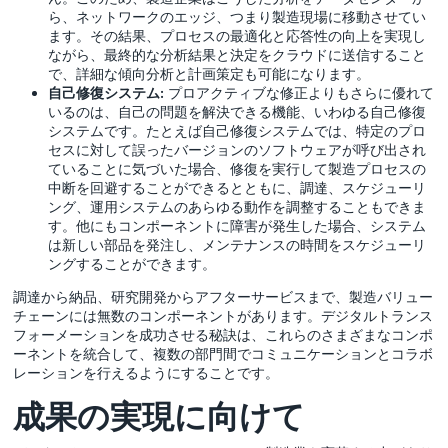
ら、ネットワークのエッジ、つまり製造現場に移動させてい
ます。その結果、プロセスの最適化と応答性の向上を実現し
ながら、最終的な分析結果と決定をクラウドに送信すること
で、詳細な傾向分析と計画策定も可能になります。
自己修復システム:
プロアクティブな修正よりもさらに優れて
いるのは、自己の問題を解決できる機能、いわゆる自己修復
システムです。たとえば自己修復システムでは、特定のプロ
セスに対して誤ったバージョンのソフトウェアが呼び出され
ていることに気づいた場合、修復を実行して製造プロセスの
中断を回避することができるとともに、調達、スケジューリ
ング、運用システムのあらゆる動作を調整することもできま
す。他にもコンポーネントに障害が発生した場合、システム
は新しい部品を発注し、メンテナンスの時間をスケジューリ
ングすることができます。
調達から納品、研究開発からアフターサービスまで、製造バリュー
チェーンには無数のコンポーネントがあります。デジタルトランス
フォーメーションを成功させる秘訣は、これらのさまざまなコンポ
ーネントを統合して、複数の部門間でコミュニケーションとコラボ
レーションを行えるようにすることです。
成果の実現に向けて