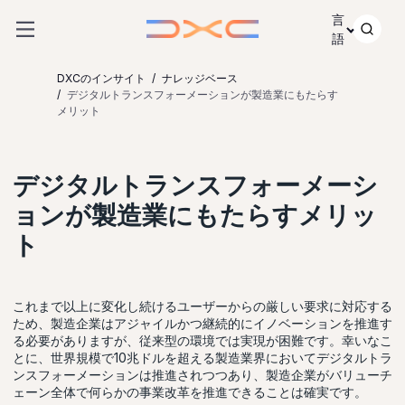
コンテンツにスキップ
言
語
DXCのインサイト
ナレッジベース
デジタルトランスフォーメーションが製造業にもたらす
メリット
デジタルトランスフォーメーシ
ョンが製造業にもたらすメリッ
ト
これまで以上に変化し続けるユーザーからの厳しい要求に対応する
ため、製造企業はアジャイルかつ継続的にイノベーションを推進す
る必要がありますが、従来型の環境では実現が困難です。幸いなこ
とに、世界規模で10兆ドルを超える製造業界においてデジタルトラ
ンスフォーメーションは推進されつつあり、製造企業がバリューチ
ェーン全体で何らかの事業改革を推進できることは確実です。