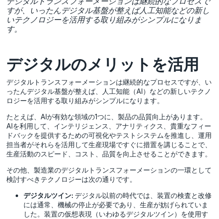
デジタルトランスフォーメーションは継続的なプロセスで
すが、いったんデジタル基盤が整えば人工知能などの新し
いテクノロジーを活用する取り組みがシンプルになりま
す。
デジタルのメリットを活用
デジタルトランスフォーメーションは継続的なプロセスですが、い
ったんデジタル基盤が整えば、人工知能（AI）などの新しいテクノ
ロジーを活用する取り組みがシンプルになります。
たとえば、AIが有効な領域の1つに、製品の品質向上があります。
AIを利用して、インテリジェンス、アナリティクス、貴重なフィー
ドバックを提供するための可視化やテストシステムを推進し、運用
担当者がそれらを活用して生産現場ですぐに措置を講じることで、
生産活動のスピード、コスト、品質を向上させることができます。
その他、製造業のデジタルトランスフォーメーションの一環として
検討すべきテクノロジーは次の通りです。
デジタルツイン:
デジタル以前の時代では、装置の検査と改修
には通常、機械の停止が必要であり、生産が妨げられていま
した。装置の仮想表現（いわゆるデジタルツイン）を使用す