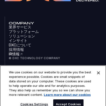
COMPANY
業界サービス
プラットフォーム
ソリューション
インサイト
DXCについて
採用情報
IR情報
© DXC TECHNOLOGY COMPANY
We use cookies on our website to provide you the best
SOCIAL
experience possible. Cookies are small snippets of
LinkedIn
data stored on your computer. These cookies are used
Facebook
to help operate our site and for analytics purposes.
Instagram
They also help us remember you so we can show you
YouTube
more relevant content.
Learn more about our cookies
COOKIES
LEGAL
PRIVACY
Cookies Settings
Accept Cookies