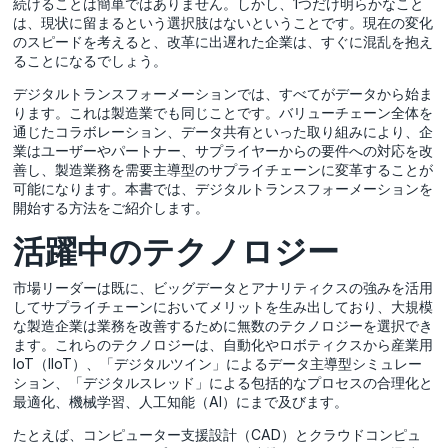
続けることは簡単ではありません。しかし、1つだけ明らかなこと
は、現状に留まるという選択肢はないということです。現在の変化
のスピードを考えると、改革に出遅れた企業は、すぐに混乱を抱え
ることになるでしょう。
デジタルトランスフォーメーションでは、すべてがデータから始ま
ります。これは製造業でも同じことです。バリューチェーン全体を
通じたコラボレーション、データ共有といった取り組みにより、企
業はユーザーやパートナー、サプライヤーからの要件への対応を改
善し、製造業務を需要主導型のサプライチェーンに変革することが
可能になります。本書では、デジタルトランスフォーメーションを
開始する方法をご紹介します。
活躍中のテクノロジー
市場リーダーは既に、ビッグデータとアナリティクスの強みを活用
してサプライチェーンにおいてメリットを生み出しており、大規模
な製造企業は業務を改善するために無数のテクノロジーを選択でき
ます。これらのテクノロジーは、自動化やロボティクスから産業用
IoT（IIoT）、「デジタルツイン」によるデータ主導型シミュレー
ション、「デジタルスレッド」による包括的なプロセスの合理化と
最適化、機械学習、人工知能（AI）にまで及びます。
たとえば、コンピューター支援設計（CAD）とクラウドコンピュ