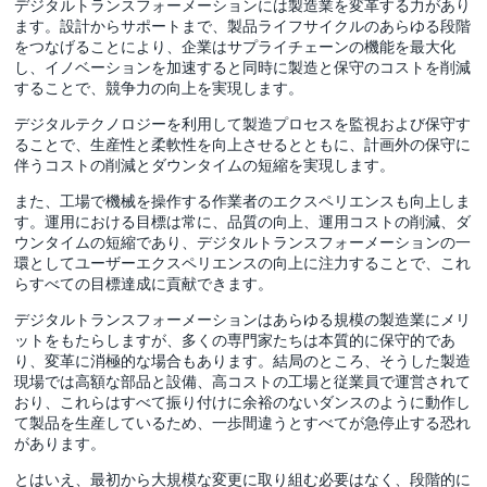
デジタルトランスフォーメーションには製造業を変革する力があり
ます。設計からサポートまで、製品ライフサイクルのあらゆる段階
をつなげることにより、企業はサプライチェーンの機能を最大化
し、イノベーションを加速すると同時に製造と保守のコストを削減
することで、競争力の向上を実現します。
デジタルテクノロジーを利用して製造プロセスを監視および保守す
ることで、生産性と柔軟性を向上させるとともに、計画外の保守に
伴うコストの削減とダウンタイムの短縮を実現します。
また、工場で機械を操作する作業者のエクスペリエンスも向上しま
す。運用における目標は常に、品質の向上、運用コストの削減、ダ
ウンタイムの短縮であり、デジタルトランスフォーメーションの一
環としてユーザーエクスペリエンスの向上に注力することで、これ
らすべての目標達成に貢献できます。
デジタルトランスフォーメーションはあらゆる規模の製造業にメリ
ットをもたらしますが、多くの専門家たちは本質的に保守的であ
り、変革に消極的な場合もあります。結局のところ、そうした製造
現場では高額な部品と設備、高コストの工場と従業員で運営されて
おり、これらはすべて振り付けに余裕のないダンスのように動作し
て製品を生産しているため、一歩間違うとすべてが急停止する恐れ
があります。
とはいえ、最初から大規模な変更に取り組む必要はなく、段階的に