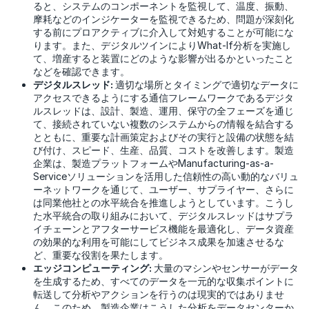
ると、システムのコンポーネントを監視して、温度、振動、
摩耗などのインジケーターを監視できるため、問題が深刻化
する前にプロアクティブに介入して対処することが可能にな
ります。また、デジタルツインによりWhat-If分析を実施し
て、増産すると装置にどのような影響が出るかといったこと
などを確認できます。
デジタルスレッド:
適切な場所とタイミングで適切なデータに
アクセスできるようにする通信フレームワークであるデジタ
ルスレッドは、設計、製造、運用、保守の全フェーズを通じ
て、接続されていない複数のシステムからの情報を結合する
とともに、重要な計画策定およびその実行と設備の状態を結
び付け、スピード、生産、品質、コストを改善します。製造
企業は、製造プラットフォームやManufacturing-as-a-
Serviceソリューションを活用した信頼性の高い動的なバリュ
ーネットワークを通じて、ユーザー、サプライヤー、さらに
は同業他社との水平統合を推進しようとしています。こうし
た水平統合の取り組みにおいて、デジタルスレッドはサプラ
イチェーンとアフターサービス機能を最適化し、データ資産
の効果的な利用を可能にしてビジネス成果を加速させるな
ど、重要な役割を果たします。
エッジコンピューティング:
大量のマシンやセンサーがデータ
を生成するため、すべてのデータを一元的な収集ポイントに
転送して分析やアクションを行うのは現実的ではありませ
ん。このため、製造企業はこうした分析をデータセンターか