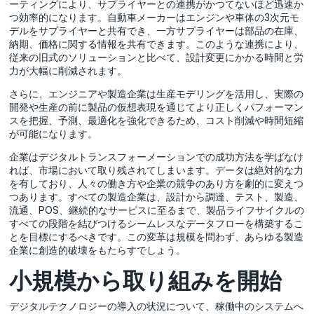
ーティングにより、サプライヤーとの連携がかつてないほど迅速か
つ効率的になります。自動車メーカーはエンジンや車体の3次元モ
デルをサプライヤーと共有でき、一方サプライヤーは部品の在庫、
納期、価格に関する情報を共有できます。このような連携により、
従来の旧式のソリューションと比べて、設計変更にかかる時間と労
力が大幅に削減されます。
さらに、エンジニアや製造企業は生産モデリングを活用し、実際の
開発や生産の前に製品の仮想表現を通じてより正しくパフォーマン
スを把握、予測、最適化を強化できるため、コスト削減や時間短縮
が可能になります。
企業はデジタルトランスフォーメーションでの成功方法を学ばなけ
れば、市場において取り残されてしまいます。データは絶対的な力
を有しており、人々の働き方や企業の競争のあり方を劇的に変えつ
つあります。すべての製造企業は、設計から調達、テスト、製造、
流通、POS、継続的なサービスに至るまで、製品ライフサイクルの
すべての段階を結びつけるシームレスなデータフローを構築するこ
とを目標にするべきです。この変革は規模を問わず、あらゆる製造
企業に創造的破壊をもたらすでしょう。
小規模から取り組みを開始
デジタルテクノロジーの導入の状況について、稼働中のシステムへ