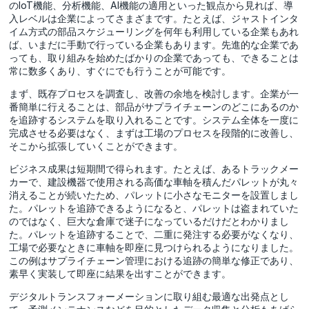
のIoT機能、分析機能、AI機能の適用といった観点から見れば、導
入レベルは企業によってさまざまです。たとえば、ジャストインタ
イム方式の部品スケジューリングを何年も利用している企業もあれ
ば、いまだに手動で行っている企業もあります。先進的な企業であ
っても、取り組みを始めたばかりの企業であっても、できることは
常に数多くあり、すぐにでも行うことが可能です。
まず、既存プロセスを調査し、改善の余地を検討します。企業が一
番簡単に行えることは、部品がサプライチェーンのどこにあるのか
を追跡するシステムを取り入れることです。システム全体を一度に
完成させる必要はなく、まずは工場のプロセスを段階的に改善し、
そこから拡張していくことができます。
ビジネス成果は短期間で得られます。たとえば、あるトラックメー
カーで、建設機器で使用される高価な車軸を積んだパレットが丸々
消えることが続いたため、パレットに小さなモニターを設置しまし
た。パレットを追跡できるようになると、パレットは盗まれていた
のではなく、巨大な倉庫で迷子になっているだけだとわかりまし
た。パレットを追跡することで、二重に発注する必要がなくなり、
工場で必要なときに車軸を即座に見つけられるようになりました。
この例はサプライチェーン管理における追跡の簡単な修正であり、
素早く実装して即座に結果を出すことができます。
デジタルトランスフォーメーションに取り組む最適な出発点とし