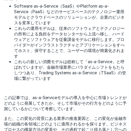
Software as-a-Service（SaaS）やPlatform as-a-
Service（PaaS）などのサービスベースのテクノロジー運用
モデルとクラウドベースのソリューションが、企業のビジネ
スを変革しています
これらの運用モデルは、従来のソフトウェアとテクノロジー
の所有による負担をデータセンターから上流へ移し、ハード
ウェアとソフトウェアを従量課金モデルに移行します。プロ
バイダーがインフラストラクチャとアプリケーションをすべ
てホスト、保守することで、ユーザーの環境が簡素化されま
す
これらの新しい消費モデルは総称して「as-a-Service」と呼
ばれていますが、金融市場業界にパラダイムシフトをもたら
しつつあり、Trading Systems as-a-Service（TSaaS）の登
場に繋がっています
この記事では、as-a-Serviceモデルの導入を中心に市場トレンドが
どのように発展してきたか、そして市場がその行方をどのように予
測しているかについて考察しています。
また、この変化の背景にある業界の推進要因と、この変化が金融市
場の組織の各領域にどのように適用されるかを探ります。ビジネス
プロセスの構築方法の変革や、その過程で起こり得る落とし穴への