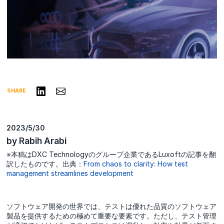
リンクトインで共有する
Share via Email
SHARE
2023/5/30
by Rabih Arabi
※本稿はDXC Technologyのグループ企業であるLuxoftの記事を翻
訳したものです。出典：
From chaos to clarity: How test
management streamlines development
ソフトウェア開発の世界では、テストは優れた品質のソフトウェア
製品を提供するための極めて重要な要素です。ただし、テスト管理