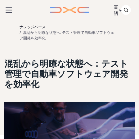
コンテンツにスキップ
言
語
ナレッジベース
混乱から明瞭な状態へ: テスト管理で自動車ソフトウェ
ア開発を効率化
混乱から明瞭な状態へ：テスト
管理で自動車ソフトウェア開発
を効率化