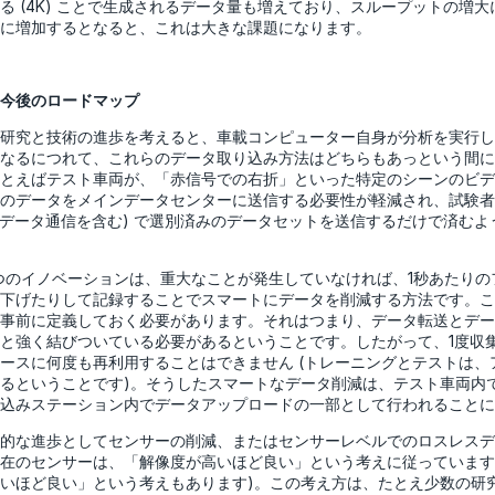
る (4K) ことで生成されるデータ量も増えており、スループットの増
に増加するとなると、これは大きな課題になります。
今後のロードマップ
研究と技術の進歩を考えると、車載コンピューター自身が分析を実行し
なるにつれて、これらのデータ取り込み方法はどちらもあっという間に
とえばテスト車両が、「赤信号での右折」といった特定のシーンのビデ
のデータをメインデータセンターに送信する必要性が軽減され、試験者
イルデータ通信を含む) で選別済みのデータセットを送信するだけで済む
つのイノベーションは、重大なことが発生していなければ、1秒あたりの
下げたりして記録することでスマートにデータを削減する方法です。こ
事前に定義しておく必要があります。それはつまり、データ転送とデー
と強く結びついている必要があるということです。したがって、1度収
ースに何度も再利用することはできません (トレーニングとテストは、
るということです)。そうしたスマートなデータ削減は、テスト車両内
込みステーション内でデータアップロードの一部として行われることに
的な進歩としてセンサーの削減、またはセンサーレベルでのロスレスデ
在のセンサーは、「解像度が高いほど良い」という考えに従っています
いほど良い」という考えもあります)。この考え方は、たとえ少数の研