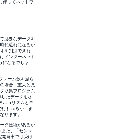
大に伴ってネットワ
て必要なデータを
時代遅れになるか
オを判別できれ
はインターネット
ようになるでしょ
フレーム数を減ら
の場合、重大と見
タ収集プログラム
集したデータをさ
アルゴリズムとモ
で行われるか、ま
なります。
ータ圧縮があるか
(また、「センサ
究開発車では受け