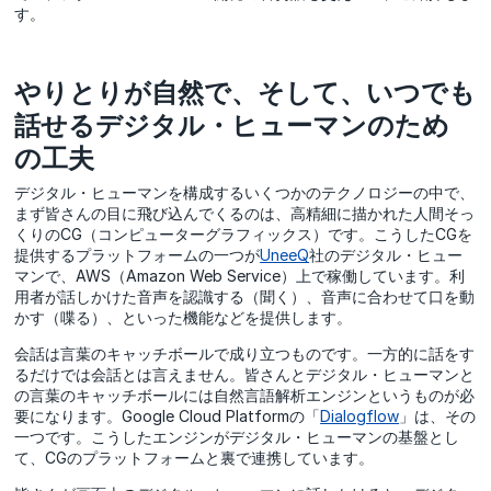
す。
やりとりが自然で、そして、いつでも
話せるデジタル・ヒューマンのため
の工夫
デジタル・ヒューマンを構成するいくつかのテクノロジーの中で、
まず皆さんの目に飛び込んでくるのは、高精細に描かれた人間そっ
くりのCG（コンピューターグラフィックス）です。こうしたCGを
提供するプラットフォームの一つが
UneeQ
社のデジタル・ヒュー
マンで、AWS（Amazon Web Service）上で稼働しています。利
用者が話しかけた音声を認識する（聞く）、音声に合わせて口を動
かす（喋る）、といった機能などを提供します。
会話は言葉のキャッチボールで成り立つものです。一方的に話をす
るだけでは会話とは言えません。皆さんとデジタル・ヒューマンと
の言葉のキャッチボールには自然言語解析エンジンというものが必
要になります。Google Cloud Platformの「
Dialogflow
」は、その
一つです。こうしたエンジンがデジタル・ヒューマンの基盤とし
て、CGのプラットフォームと裏で連携しています。