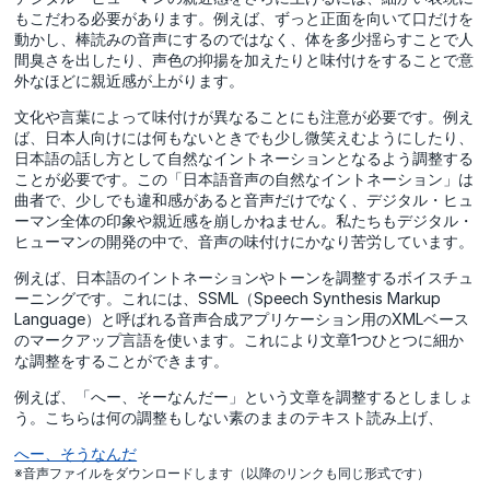
もこだわる必要があります。例えば、ずっと正面を向いて口だけを
動かし、棒読みの音声にするのではなく、体を多少揺らすことで人
間臭さを出したり、声色の抑揚を加えたりと味付けをすることで意
外なほどに親近感が上がります。
文化や言葉によって味付けが異なることにも注意が必要です。例え
ば、日本人向けには何もないときでも少し微笑えむようにしたり、
日本語の話し方として自然なイントネーションとなるよう調整する
ことが必要です。この「日本語音声の自然なイントネーション」は
曲者で、少しでも違和感があると音声だけでなく、デジタル・ヒュ
ーマン全体の印象や親近感を崩しかねません。私たちもデジタル・
ヒューマンの開発の中で、音声の味付けにかなり苦労しています。
例えば、日本語のイントネーションやトーンを調整するボイスチュ
ーニングです。これには、SSML（Speech Synthesis Markup
Language）と呼ばれる音声合成アプリケーション用のXMLベース
のマークアップ言語を使います。これにより文章1つひとつに細か
な調整をすることができます。
例えば、「へー、そーなんだー」という文章を調整するとしましょ
う。こちらは何の調整もしない素のままのテキスト読み上げ、
へー、そうなんだ
※音声ファイルをダウンロードします（以降のリンクも同じ形式です）