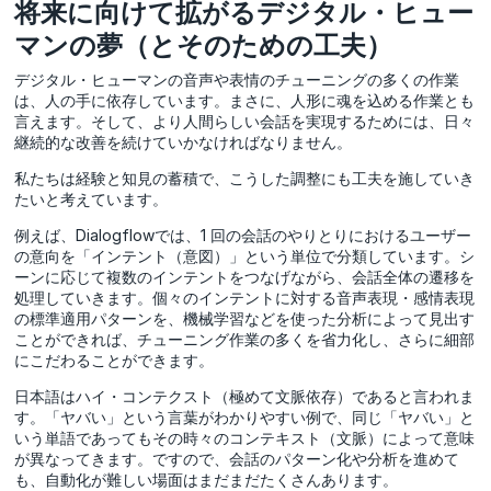
将来に向けて拡がるデジタル・ヒュー
マンの夢（とそのための工夫）
デジタル・ヒューマンの音声や表情のチューニングの多くの作業
は、人の手に依存しています。まさに、人形に魂を込める作業とも
言えます。そして、より人間らしい会話を実現するためには、日々
継続的な改善を続けていかなければなりません。
私たちは経験と知見の蓄積で、こうした調整にも工夫を施していき
たいと考えています。
例えば、Dialogflowでは、1 回の会話のやりとりにおけるユーザー
の意向を「インテント（意図）」という単位で分類しています。シ
ーンに応じて複数のインテントをつなげながら、会話全体の遷移を
処理していきます。個々のインテントに対する音声表現・感情表現
の標準適用パターンを、機械学習などを使った分析によって見出す
ことができれば、チューニング作業の多くを省力化し、さらに細部
にこだわることができます。
日本語はハイ・コンテクスト（極めて文脈依存）であると言われま
す。「ヤバい」という言葉がわかりやすい例で、同じ「ヤバい」と
いう単語であってもその時々のコンテキスト（文脈）によって意味
が異なってきます。ですので、会話のパターン化や分析を進めて
も、自動化が難しい場面はまだまだたくさんあります。