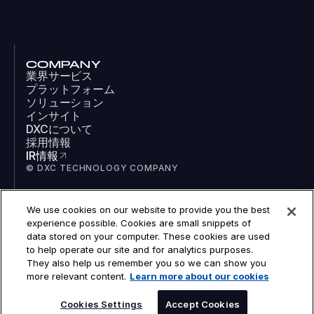
COMPANY
業界サービス
プラットフォーム
ソリューション
インサイト
DXCについて
採用情報
IR情報
© DXC TECHNOLOGY COMPANY
We use cookies on our website to provide you the best
SOCIAL
experience possible. Cookies are small snippets of
LinkedIn
data stored on your computer. These cookies are used
Facebook
to help operate our site and for analytics purposes.
Instagram
They also help us remember you so we can show you
YouTube
more relevant content.
Learn more about our cookies
COOKIES
LEGAL
PRIVACY
Cookies Settings
Accept Cookies