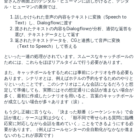
皆さんが画面上のデジタル・ヒューマンに話しかけると、デジタ
ル・ヒューマンの裏側では、
話しかけられた音声の内容をテキストに変換（Speech to
Text）し、Dialogflowに渡す
渡されたテキストの内容をDialogflowが分析、適切な返答を
選び、テキストデータとして返す
返されたテキストデータを、CGと連携して音声に変換
（Text to Speech）して答える
といった一連の処理がされています。スムースなキャッチボールの
ためには、これらをほぼリアルタイムで行う必要があります。
また、キャッチボールをするためには事前にシナリオを作る必要も
あります。シナリオとは、例えばホテルの予約をするためのやりと
りといったことです。このシナリオはこんな会話になるだろうと想
定して準備しても、実際にはその想定通りに会話が進まない場合が
多く、最初に作成したシナリオを用いると、言葉のキャッチボール
が成立しない場合が多々あります（涙）。
もう少し正確に言うなら、「決まった順番（シーケンシャル）で会
話が進む」ケースは実は少なく、「順不同で寄せられる質問に臨機
応変に対応しながら会話を進めていく」ことをできるようにする必
要があります。（例えばコールセンターの全自動化がなかなか進ま
ないのもこれが原因です）