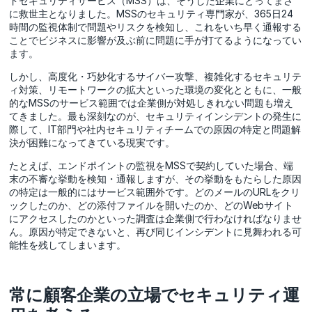
ドセキュリティサービス（MSS）は、そうした企業にとってまさ
に救世主となりました。MSSのセキュリティ専門家が、365日24
時間の監視体制で問題やリスクを検知し、これをいち早く通報する
ことでビジネスに影響が及ぶ前に問題に手が打てるようになってい
ます。
しかし、高度化・巧妙化するサイバー攻撃、複雑化するセキュリテ
ィ対策、リモートワークの拡大といった環境の変化とともに、一般
的なMSSのサービス範囲では企業側が対処しきれない問題も増え
てきました。最も深刻なのが、セキュリティインシデントの発生に
際して、IT部門や社内セキュリティチームでの原因の特定と問題解
決が困難になってきている現実です。
たとえば、エンドポイントの監視をMSSで契約していた場合、端
末の不審な挙動を検知・通報しますが、その挙動をもたらした原因
の特定は一般的にはサービス範囲外です。どのメールのURLをクリ
ックしたのか、どの添付ファイルを開いたのか、どのWebサイト
にアクセスしたのかといった調査は企業側で行わなければなりませ
ん。原因が特定できないと、再び同じインシデントに見舞われる可
能性を残してしまいます。
常に顧客企業の立場でセキュリティ運