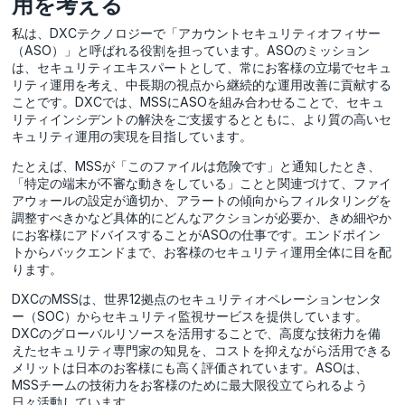
用を考える
私は、DXCテクノロジーで「アカウントセキュリティオフィサー
（ASO）」と呼ばれる役割を担っています。ASOのミッション
は、セキュリティエキスパートとして、常にお客様の立場でセキュ
リティ運用を考え、中長期の視点から継続的な運用改善に貢献する
ことです。DXCでは、MSSにASOを組み合わせることで、セキュ
リティインシデントの解決をご支援するとともに、より質の高いセ
キュリティ運用の実現を目指しています。
たとえば、MSSが「このファイルは危険です」と通知したとき、
「特定の端末が不審な動きをしている」ことと関連づけて、ファイ
アウォールの設定が適切か、アラートの傾向からフィルタリングを
調整すべきかなど具体的にどんなアクションが必要か、きめ細やか
にお客様にアドバイスすることがASOの仕事です。エンドポイン
トからバックエンドまで、お客様のセキュリティ運用全体に目を配
ります。
DXCのMSSは、世界12拠点のセキュリティオペレーションセンタ
ー（SOC）からセキュリティ監視サービスを提供しています。
DXCのグローバルリソースを活用することで、高度な技術力を備
えたセキュリティ専門家の知見を、コストを抑えながら活用できる
メリットは日本のお客様にも高く評価されています。ASOは、
MSSチームの技術力をお客様のために最大限役立てられるよう
日々活動しています。