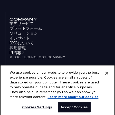
COMPANY
業界サービス
プラットフォーム
ソリューション
インサイト
DXCについて
採用情報
IR情報
© DXC TECHNOLOGY COMPANY
We use cookies on our website to provide you the best
SOCIAL
experience possible. Cookies are small snippets of
LinkedIn
data stored on your computer. These cookies are used
Facebook
to help operate our site and for analytics purposes.
Instagram
They also help us remember you so we can show you
YouTube
more relevant content.
Learn more about our cookies
COOKIES
LEGAL
PRIVACY
Cookies Settings
Accept Cookies