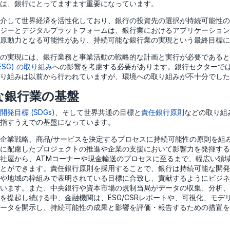
とは、銀行にとってますます重要になっています。
介して世界経済を活性化しており、銀行の投資先の選択が持続可能性の
ジーとデジタルプラットフォームは、銀行業におけるアプリケーション
原動力となる可能性があり、持続可能な銀行業の実現という最終目標に
の実現には、銀行業務と事業活動の戦略的な計画と実行が必要であると
ESG) の取り組み
への影響を考慮する必要があります。銀行セクターで
取り組みは以前から行われていますが、環境への取り組みが不十分でし
な銀行業の基盤
発目標 (SDGs)
、そして世界共通の目標と
責任銀行原則
などの取り組
指すうえでの基盤になっています。
企業戦略、商品/サービスを決定するプロセスに持続可能性の原則を組
に配慮したプロジェクトの推進や企業の支援において影響力を発揮する
社屋から、ATMコーナーや現金輸送のプロセスに至るまで、幅広い領
とができます。責任銀行原則を採用することで、銀行は持続可能な開発
や地域の枠組みで表明されている目標に合致し、貢献するようにビジネ
います。また、中央銀行や資本市場の規制当局がデータの収集、分析、
を提起し続ける中、金融機関は、ESG/CSRレポートや、可視化、モデ
データを開示し、持続可能性の成果と影響を評価・報告するための措置