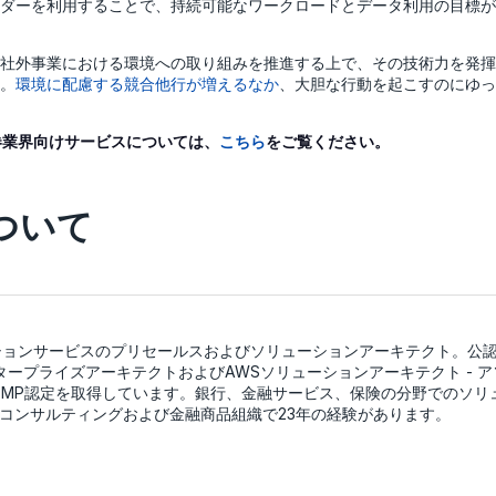
ダーを利用することで、持続可能なワークロードとデータ利用の目標が
社外事業における環境への取り組みを推進する上で、その技術力を発揮
。
環境に配慮する競合他行が増えるなか
、大胆な行動を起こすのにゆっ
券業界向けサービスについては、
こちら
をご覧ください。
ついて
ションサービスのプリセールスおよびソリューションアーキテクト。公
ンタープライズアーキテクトおよびAWSソリューションアーキテクト - 
びPMP認定を取得しています。銀行、金融サービス、保険の分野でのソリ
Tコンサルティングおよび金融商品組織で23年の経験があります。