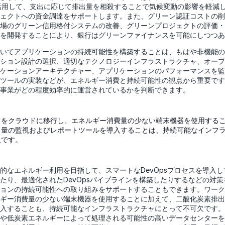
を活用して、支出に応じて排出量を相殺することで気候変動の影響を軽減
ェクトへの資金調達をサポートします。また、グリーン認証コストの削
場のグリーン信用格付システムの改善、グリーンプロジェクトの評価・
を開発することにより、銀行はグリーンファイナンスを可能にしつつあ
いてアプリケーションの持続可能性を構築することは、もはや非機能の
ション設計の選択、適切なテクノロジーインフラストラクチャ、オープ
ケーションアーキテクチャー、アプリケーションのパフォーマンスを監
ツールの実装などが、エネルギー消費と持続可能性の観点から重要です
事業がどの程度効率的に運営されているかを判断できます。
ドをクラウドに移行し、エネルギー消費量の少ない端末機器を使用する
出量の監視およびレポートツールを導入することは、持続可能なインフ
欠です。
的なエネルギー利用を目指して、スマートなDevOpsプロセスを導入
たり、最適化されたDevOpsパイプラインを構築したりするなどの対
ョンの持続可能性への取り組みをサポートすることもできます。ワーク
ギー消費量の少ない端末機器を使用することに加えて、二酸化炭素排出
入することも、持続可能なインフラストラクチャにとって不可欠です。
や低炭素エネルギーによって処理される可能性の高いデータセンターを