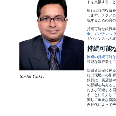
トを支援するこ
銀行は設備投資を
します。テクノロ
現するための真の
持続可能な銀行業
会、ガバナンス (
ガバナンスへの
持続可能
国連の持続可能な開
可能な銀行業を目
投融資決定に係る
行は環境への影響
Sushil Yadav
銀行は、実店舗や
の影響を与えるこ
および関連する国
ることに注力して
関して重要な議論
自動化によって