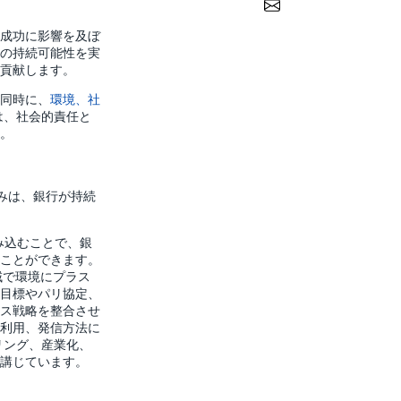
Share via Email
成功に影響を及ぼ
の持続可能性を実
貢献します。
同時に、
環境、社
は、社会的責任と
た。
みは、銀行が持続
み込むことで、銀
ことができます。
域で環境にプラス
目標やパリ協定、
ス戦略を整合させ
利用、発信方法に
リング、産業化、
を講じています。