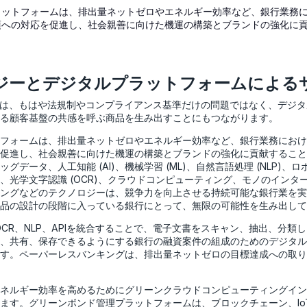
ラットフォームは、排出量ネットゼロやエネルギー効率など、銀行業務
項への対応を促進し、社会親善に向けた機運の構築とブランドの強化に
ジーとデジタルプラットフォームによる
応は、もはや法規制やコンプライアンス基準だけの問題ではなく、デジ
る顧客基盤の共感を呼ぶ商品を生み出すことにもつながります。
フォームは、排出量ネットゼロやエネルギー効率など、銀行業務におけ
促進し、社会親善に向けた機運の構築とブランドの強化に貢献すること
グデータ、人工知能 (AI)、機械学習 (ML)、自然言語処理 (NLP)、
A)、光学文字認識 (OCR)、クラウドコンピューティング、モノのインターネ
ングなどのテクノロジーは、競争力を向上させる持続可能な銀行業を実
品の設計の段階に入っている銀行にとって、無限の可能性を生み出して
OCR、NLP、APIを統合することで、電子文書をスキャン、抽出、分類
、共有、保存できるようにする銀行の融資案件の組成のためのデジタル
す。ペーパーレスバンキングは、排出量ネットゼロの目標達成への取り
ネルギー効率を高めるためにグリーンクラウドコンピューティングイン
ます。グリーンボンド管理プラットフォームは、ブロックチェーン、Io