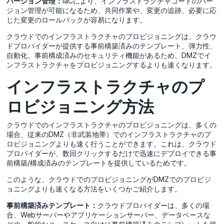
バージョン管理：
IaCにより、インフラストラクチャコードのバー
ジョン管理が可能になるため、共同作業や、変更の追跡、必要に応
じた変更のロールバックが容易になります。
クラウドでのインフラストラクチャのプロビジョニングは、クラウ
ドプロバイダーが提供する事前構築済みのテンプレート、弾力性、
自動化、事前構成済みのセキュリティ機能があるため、DMZでイ
ンフラストラクチャをプロビジョニングするよりも速くなります。
インフラストラクチャのプ
ロビジョニング方法
クラウドでのインフラストラクチャのプロビジョニングは、多くの
場合、従来のDMZ（非武装地帯）でのインフラストラクチャのプ
ロビジョニングよりも速く行うことができます。これは、クラウド
プロバイダーが、数回クリックするだけで迅速にデプロイできる事
前構築/構成済みのテンプレートを提供しているためです。
このような、クラウドでのプロビジョニングがDMZでのプロビジ
ョニングよりも速くなる方法をいくつかご紹介します。
事前構築済みテンプレート：
クラウドプロバイダーは、多くの場
合、Webサーバーやアプリケーションサーバー、データベースな