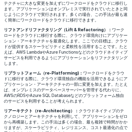
テクチャに大きな変更を加えずにワークロードをクラウドに移行し
ます。アプリケーションはオンプレミスで実行されていたときと同
じようにクラウドで実行されます。多くの場合、この手法が最も速
く簡単にワークロードをクラウドに移行できます。
リフトアンドリファクタリング（Lift & Refactoring）：
ワーク
ロードをクラウドに移行する際に、クラウド環境向けにアプリケー
ション・アーキテクチャを最適化します。ここでの目標は、クラウ
ドが提供するスケーラビリティと柔軟性を活用することです。たと
えば、AWS LambdaやAzure Functionsなどのクラウドネイティブ
サービスを利用できるようにアプリケーションをリファクタリング
します。
リプラットフォーム（re-Platforming)：
ワークロードをクラウ
ドに移行する際に、クラウド環境独自の機能を活用できるようにア
プリケーション・アーキテクチャの一部に変更を加えます。たとえ
ば、オンプレミスのデータベースサーバーを管理する代わりに、
AWSのRDSやAzure SQL Databaseなどのプラットフォーム独自
のサービスを利用することが考えられます。
リアーキテクト（re-Architecting）：
クラウドネイティブのテ
クノロジーとアーキテクチャを利用して、アプリケーションをゼロ
から再構築します。この手法は多くの場合、最も複雑で時間がかか
りますが、スケーラビリティ、レジリエンス、コスト最適化の点で