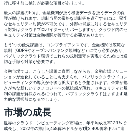
行に移す前に検討が必要な項目があります。
最大の課題の1つは、金融機関が扱う機密データを扱うデータの保
護が挙げられます。規制当局の厳格な規制等を遵守するには、堅牢
なセキュリティ対策が不可欠です。外部の脅威に対するセキュリテ
ィ対策はクラウドプロバイダーがカバーしますが、クラウド内のセ
キュリティ対策は金融機関が管理する必要があります。
もう1つの優先課題は、コンプライアンスです。金融機関は広範な
規制（GDPRやオープンバンキング規制など）に従う必要があり、
パブリッククラウド環境でこれらの規制遵守を実現するためには適
切な手順や対策が必要です。
金融市場では、こうした課題に直面しながらも、金融市場ソリュー
ションが進化していることにも支えられ、パブリッククラウドコン
ピューティングの導入が今後も拡大すると予想されます。企業が抱
きがちな新しいテクノロジーへの抵抗感が薄れ、セキュリティと規
制の課題が解決されるにつれて、パブリッククラウドはますます魅
力的な選択肢になるでしょう。
市場の成長
世界のクラウドコンピューティング市場は、年平均成長率17.9%で
成長し、2022年の推計5,458億米ドルから1兆2,400億米ドルに達