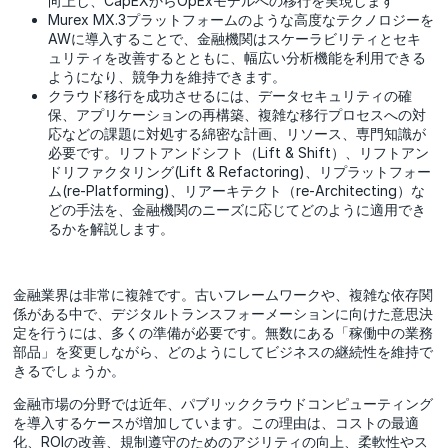
向上し、CapEXからOpExモデルへの移行を実現します
Murex MX.3プラットフォームのような高度なテクノロジーを
AWに導入することで、金融機関はスケーラビリティとセキ
ュリティを改善するとともに、幅広い分析機能を利用できる
ようになり、競争力を維持できます。
クラウド移行を成功させるには、データセキュリティの確
保、アプリケーションの再構築、複雑な移行プロセスへの対
応などの課題に対処する綿密な計画、リソース、専門知識が
必要です。リフトアンドシフト（Lift & Shift）、リフトアン
ドリファクタリング(Lift & Refactoring)、リプラットフォー
ム(re-Platforming)、リアーキテクト（re-Architecting）な
どの手法を、金融機関のニーズに応じてどのように適用でき
るかを解説します。
金融業界は非常に複雑です。古いフレームワークや、複雑な依存関
係がある中で、デジタルトランスフォーメーションに向けた意思決
定を行うには、多くの準備が必要です。無数にある「稼働中の業務
部品」を変更しながら、どのようにしてビジネスの継続性を維持で
きるでしょうか。
金融市場の分野では近年、パブリッククラウドコンピューティング
を導入するケースが増加しています。この理由は、コストの最適
化、ROIの改善、規制遵守のためのアジリティの向上、柔軟性やス