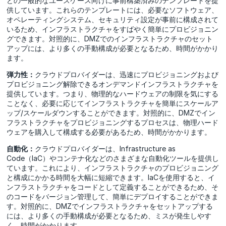
どの一般的なユースケース向けに事前構築済みのテンプレートを提
供しています。これらのテンプレートには、必要なソフトウェア、
オペレーティングシステム、セキュリティ設定が事前に構成されて
いるため、インフラストラクチャをすばやく簡単にプロビジョニン
グできます。対照的に、DMZでのインフラストラクチャのセット
アップには、より多くの手動構成が必要となるため、時間がかかり
ます。
弾力性：
クラウドプロバイダーは、迅速にプロビジョニングおよび
プロビジョニング解除できるオンデマンドインフラストラクチャを
提供しています。つまり、物理的なハードウェアの制限を気にする
ことなく、必要に応じてインフラストラクチャを簡単にスケールア
ップ/スケールダウンすることができます。対照的に、DMZでイン
フラストラクチャをプロビジョニングするプロセスは、物理ハード
ウェアを購入して構成する必要があるため、時間がかかります。
自動化：
クラウドプロバイダーは、Infrastructure as
Code（IaC）やコンテナ化などのさまざまな自動化ツールを提供し
ています。これにより、インフラストラクチャのプロビジョニング
と構成にかかる時間を大幅に短縮できます。IaCを使用すると、イ
ンフラストラクチャをコードとして定義することができるため、そ
のコードをバージョン管理して、簡単にデプロイすることができま
す。対照的に、DMZでインフラストラクチャをセットアップする
には、より多くの手動構成が必要となるため、ミスが発生しやす
く、時間がかかります。