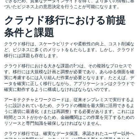
できるため、貴重なデータインサイトを得て、より多くの情報に基
づいたビジネス上の意思決定を行うことが可能になります。
クラウド移行における前提
条件と課題
クラウド移行は、スケーラビリティや柔軟性の向上、コスト削減な
ど、ビジネスに多くのメリットをもたらします。しかし、クラウド
移行には課題も存在します。
クラウド移行における大きな課題の1つは、その複雑なプロセスで
す。移行には大規模な計画と調整が必要であり、あらゆる側面を確
実に考慮するには入り組んだ作業が必要となります。たとえば、デ
ータを確実に正しく移行しながら、アプリケーションはクラウドで
確実に動作するように構成しなければならないのです。
アーキテクチャとワークロードは、従来オンプレミスで実行するよ
うに設計されているため、クラウドの機能を最大限に活用できるよ
うに適切に最適化（または再調整）する必要があります。これには
時間とコストがかかるため、金融機関はこの作業を完了するための
リソースと専門知識を確保しなければなりません。
クラウド移行では、確実なデータ保護、承認されたユーザー以外へ