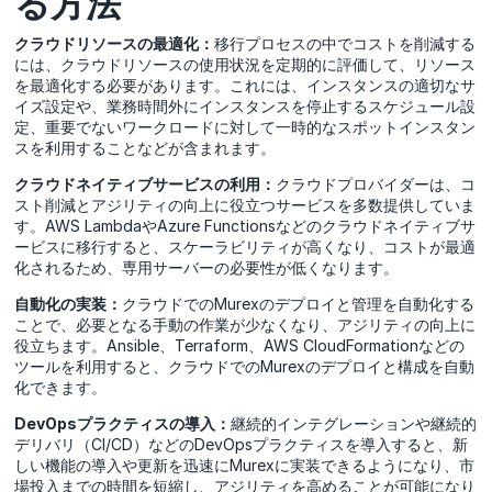
る方法
クラウドリソースの最適化：
移行プロセスの中でコストを削減する
には、クラウドリソースの使用状況を定期的に評価して、リソース
を最適化する必要があります。これには、インスタンスの適切なサ
イズ設定や、業務時間外にインスタンスを停止するスケジュール設
定、重要でないワークロードに対して一時的なスポットインスタン
スを利用することなどが含まれます。
クラウドネイティブサービスの利用：
クラウドプロバイダーは、コ
スト削減とアジリティの向上に役立つサービスを多数提供していま
す。AWS LambdaやAzure Functionsなどのクラウドネイティブサ
ービスに移行すると、スケーラビリティが高くなり、コストが最適
化されるため、専用サーバーの必要性が低くなります。
自動化の実装：
クラウドでのMurexのデプロイと管理を自動化する
ことで、必要となる手動の作業が少なくなり、アジリティの向上に
役立ちます。Ansible、Terraform、AWS CloudFormationなどの
ツールを利用すると、クラウドでのMurexのデプロイと構成を自動
化できます。
DevOpsプラクティスの導入：
継続的インテグレーションや継続的
デリバリ（CI/CD）などのDevOpsプラクティスを導入すると、新
しい機能の導入や更新を迅速にMurexに実装できるようになり、市
場投入までの時間を短縮し、アジリティを高めることが可能になり