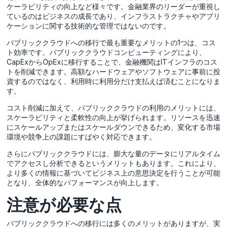
ケーラビリティの向上など様々です。金融業界のリーダーが重視し
ているのはビジネスの成長であり、インフラストラクチャやアプリ
ケーションに関する技術的な管理ではないのです。
パブリッククラウドへの移行で最も重要なメリットの1つは、コス
ト効率です。パブリッククラウドコンピューティングにより、
CapExからOpExに移行することで、金融機関はITインフラのコス
トを削減できます。高額なハードウェアやソフトウェアに事前に投
資するのではなく、利用時に利用分だけ支払えば済むことになりま
す。
コスト削減に加えて、パブリッククラウドの利用のメリットには、
スケーラビリティと柔軟性の向上が挙げられます。リソースを迅速
にスケールアップまたはスケールダウンできるため、変化する市場
環境や競争上の課題にすばやく対応できます。
さらにパブリッククラウドには、膨大な量のデータにリアルタイム
でアクセスし分析できるというメリットもあります。これにより、
より多くの情報に基づいてビジネス上の意思決定を行うことが可能
となり、全体的なパフォーマンスが向上します。
注意が必要な点
パブリッククラウドへの移行には多くのメリットがありますが、実