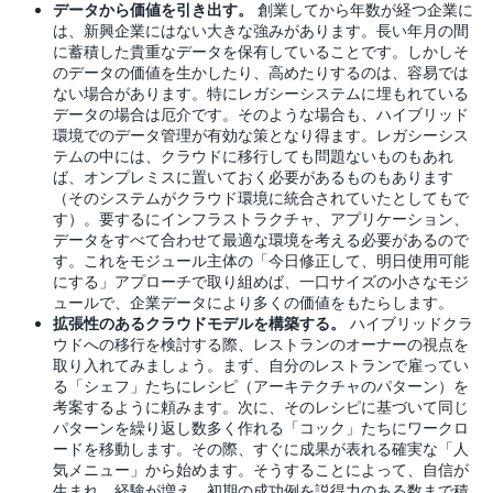
データから価値を引き出す。
創業してから年数が経つ企業に
は、新興企業にはない大きな強みがあります。長い年月の間
に蓄積した貴重なデータを保有していることです。しかしそ
のデータの価値を生かしたり、高めたりするのは、容易では
ない場合があります。特にレガシーシステムに埋もれている
データの場合は厄介です。そのような場合も、ハイブリッド
環境でのデータ管理が有効な策となり得ます。レガシーシス
テムの中には、クラウドに移行しても問題ないものもあれ
ば、オンプレミスに置いておく必要があるものもあります
（そのシステムがクラウド環境に統合されていたとしてもで
す）。要するにインフラストラクチャ、アプリケーション、
データをすべて合わせて最適な環境を考える必要があるので
す。これをモジュール主体の「今日修正して、明日使用可能
にする」アプローチで取り組めば、一口サイズの小さなモジ
ュールで、企業データにより多くの価値をもたらします。
拡張性のあるクラウドモデルを構築する。
ハイブリッドクラ
ウドへの移行を検討する際、レストランのオーナーの視点を
取り入れてみましょう。まず、自分のレストランで雇ってい
る「シェフ」たちにレシピ（アーキテクチャのパターン）を
考案するように頼みます。次に、そのレシピに基づいて同じ
パターンを繰り返し数多く作れる「コック」たちにワークロ
ードを移動します。その際、すぐに成果が表れる確実な「人
気メニュー」から始めます。そうすることによって、自信が
生まれ、経験が増え、初期の成功例を説得力のある数まで積