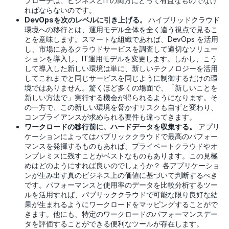
プローチは、ビジネスとITの両方にとって有益なものでなけ
ればならないのです。
DevOpsを次のレベルに引き上げる。
ハイブリッドクラウド
環境への移行とは、運用モデル全体を全く違う視点で見るこ
とを意味します。スマートな組織であれば、DevOps を活用
し、市場にあるクラウドサービスを調査して適切なソリュー
ションを導入し、IT運用モデルを変更します。しかし、こう
して導入した新しい環境は単に、新しいテクノロジーを活用
してこれまでと同じサービスを同じように制御するだけの環
境ではありません。驚くほど多くの場面で、「新しいことを
新しい方法で」実行する機会が得られるようになります。そ
の一方で、この新しい環境を脅かすリスクも自ずと変わり、
コンプライアンスが求められる要件も違ってきます。
ワークロードの移行前に、ハードデータを収集する。
アプリ
ケーションによってはパブリッククラウドで最高のパフォー
マンスを発揮するものもあれば、プライベートクラウドやオ
ンプレミスに残すことがベストなものもあります。この見極
めはどのようにすれば良いのでしょうか？ 各アプリケーショ
ンが生み出す真のビジネス上の価値に基づいて判断するべき
です。パフォーマンスと使用率のデータを比較分析するツー
ルを活用すれば、パブリッククラウドで可能な限り良好な結
果が生まれるようにワークロードをマッピングすることがで
きます。他にも、特定のワークロードのパフォーマンスデー
タを評価することができる便利なツールが存在します。