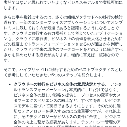
実的ではないと思われていたようなビジネスモデルまで実現可能に
します。
さらに事を複雑にするのは、多くの組織がクラウドへの移行の検討
過程で、一部のエンタープライズアプリケーションについてオンプ
レミスに残しておく方が最適であると認識するようになることで
す。クラウドに移行する有力候補として考えていたアプリケーショ
ンも、クラウドに移行後、ビジネス上の価値を最大化させるために
どの程度までトランスフォーメーションさせるのが適当かを判断し
たり、クラウドと従来の環境のワークロードをどのように統合すべ
きかを決めたりする必要があります。端的に言えば、複雑なので
す。
そこで、ハイブリッドITに移行するためのベストプラクティスとし
て参考にしていただきたい6つのステップを紹介します。
クラウドへの移行をビジネス全体の意思決定とする。
デジタ
ルトランスフォーメーションは本質的に、ITだけではなく、
ビジネス全体の新しい戦略を提供し、プロセスの変革やカス
タマーエクスペリエンスの向上など、すべてを新しいビジネ
スモデルに基づいて実行できるようにします。そのために適
切なテクノロジーを導入するのは当然重要ですが、それ以上
に、そのテクノロジーがビジネスの要件に合致し、ビジネス
全体の向上に繋がる必要があります。テクノロジー管理のア