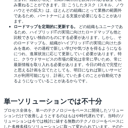
み重ねることができます。注: こうしたタスク（スキル、ノウ
ハウとその拡大）は、ほとんどの組織にとって業務の範囲外
であるため、パートナーによる支援が必要になることがあり
ます。
ロードマップを定期的に更新する。
どの組織もユニークであ
るため、ハイブリッドITの実現に向けたロードマップも他と
比較できない独自のものにする必要があります。しかし、そ
のロードマップも、組織がハイブリッドITの実現に向けた歩
みを進め、その過程で新しい学びや気づきを得るようになる
につれ、進展状況に応じて更新していく必要があります。特
に、クラウドサービスの市場の変化は非常に早いため、常に
最新情報を取り入れる必要があります。今日の時点で完璧だ
と思える計画を立てたとしても、明日になれば新しいサービ
スが利用可能になり、計画していた多くのことが自動化でき
るようになっていることがあるからです。
単一ソリューションでは不十分
プロセス全体を、単一のテクノロジーをベースに開発したソリュー
ションだけで改善しようとするのはもはや時代遅れです。当時のソ
リューションは今では検討に値する無数のテクノロジーをベースに
した多種多様なソリューションに取って変わられています。そのた