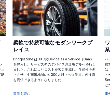
イ
柔軟で持続可能なモダンワークプ
レイス
Bridgestone はDXCのDevice as a Service（DaaS）
パ
ン
を導入し、サービス型のデバイス調達モデルへ移行し
接
ジョ
ました。これによりコストを10%削減し、生産性を向
は
実現
上させ、中南米地域の4,000人以上の従業員にAI技術
ュ
を提供できるようになりました。
S
と
事例を読む
事