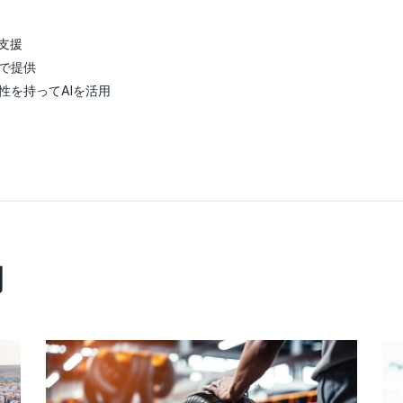
支援
で提供
性を持ってAIを活用
例