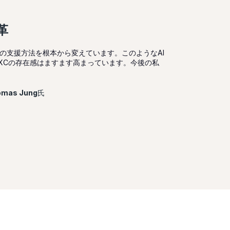
革
への支援方法を根本から変えています。このようなAI
XCの存在感はますます高まっています。今後の私
omas Jung
氏