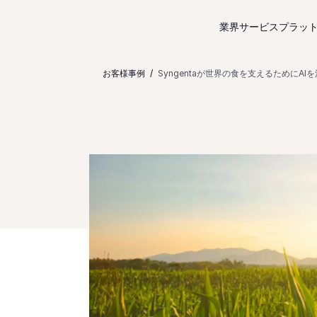
コンテンツにスキップ
業界サービス
プラッ
お客様事例
Syngentaが世界の食を支えるためにAI