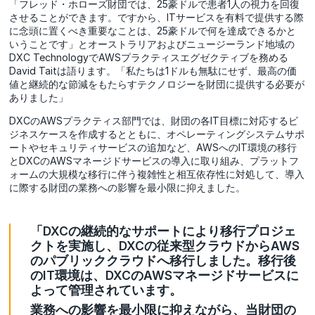
「フレッド・ホローズ財団では、25豪ドルで患者1人の視力を回復
させることができます。ですから、ITサービスを有料で提供する際
に念頭に置くべき重要なことは、25豪ドルで何を達成できるかと
いうことです」とオーストラリアおよびニュージーランド地域の
DXC TechnologyでAWSプラクティスエグゼクティブを務める
David Taitは語ります。「私たちは1ドルも無駄にせず、最高の価
値と継続的な節減をもたらすテクノロジーを財団に提供する必要が
ありました」
DXCのAWSプラクティス部門では、財団の各IT目標に対応するビ
ジネスケースを作成するとともに、オペレーティングシステムサポ
ートやセキュリティサービスの追加など、AWSへのIT環境の移行
とDXCのAWSマネージドサービスの導入に取り組み、プラットフ
ォームの大規模な移行に伴う複雑性と相互依存性に対処して、導入
に際する財団の業務への影響を最小限に抑えました。
「DXCの継続的なサポートにより移行プロジェ
クトを実施し、DXCの従来型クラウドからAWS
のパブリッククラウドへ移行しました。移行後
のIT環境は、DXCのAWSマネージドサービスに
よって管理されています。
業務への影響を最小限に抑えながら、当財団の