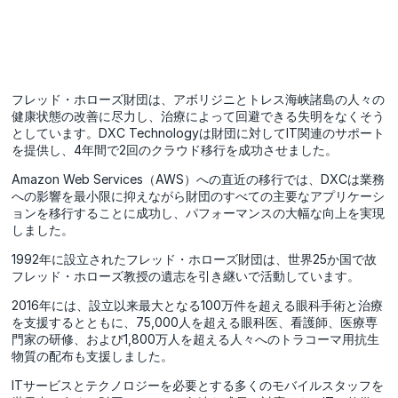
フレッド・ホローズ財団は、アボリジニとトレス海峡諸島の人々の
健康状態の改善に尽力し、治療によって回避できる失明をなくそう
としています。DXC Technologyは財団に対してIT関連のサポート
を提供し、4年間で2回のクラウド移行を成功させました。
Amazon Web Services（AWS）への直近の移行では、DXCは業務
への影響を最小限に抑えながら財団のすべての主要なアプリケーシ
ョンを移行することに成功し、パフォーマンスの大幅な向上を実現
しました。
1992年に設立されたフレッド・ホローズ財団は、世界25か国で故
フレッド・ホローズ教授の遺志を引き継いで活動しています。
2016年には、設立以来最大となる100万件を超える眼科手術と治療
を支援するとともに、75,000人を超える眼科医、看護師、医療専
門家の研修、および1,800万人を超える人々へのトラコーマ用抗生
物質の配布も支援しました。
ITサービスとテクノロジーを必要とする多くのモバイルスタッフを