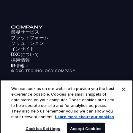
COMPANY
業界サービス
プラットフォーム
ソリューション
インサイト
DXCについて
採用情報
IR情報
© DXC TECHNOLOGY COMPANY
We use cookies on our website to provide you the best
SOCIAL
experience possible. Cookies are small snippets of
LinkedIn
data stored on your computer. These cookies are used
Facebook
to help operate our site and for analytics purposes.
Instagram
They also help us remember you so we can show you
YouTube
more relevant content.
Learn more about our cookies
COOKIES
LEGAL
PRIVACY
Cookies Settings
Accept Cookies