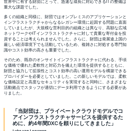
世界中に有する財団にとって、急速な成長に対応できるITの整備は
重大な課題でした。
多くの組織と同様に、財団ではオンプレミスのアプリケーションと
インフラストラクチャからなるレガシー環境に起因する問題に直面
していましたが、大規模な営利目的の組織とは異なり、高額な広域
ネットワークやITインフラストラクチャに対して貴重な寄付金を投
資することは考えられませんでした。さらに、財団は発展途上国の
厳しい経済環境下でも活動しているため、複雑さに対処する専門知
識やコスト効率の高さも重要でした。
そのため、既存のオンサイトインフラストラクチャに代わる、手頃
な価格で優れた柔軟性と対応力を備えた環境を提供するとともに、
財団と協力して拡張性とコスト効率の高い運用モデルを構築できる
プロバイダーを必要としていました。この新しいモデルでは、柔軟
な価格設定と高度なセキュリティを実現すると同時に、さまざまな
活動拠点でスタッフが適切にデータ利用できるようにする必要があ
りました。
「当財団は、プライベートクラウドモデルでコ
アインフラストラクチャサービスを提供するた
めに、約4年間DXCを頼りにしてきました」
Luke van Leeuwen