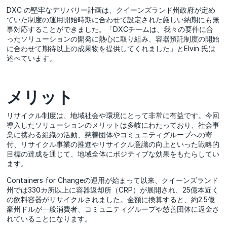
DXC の堅牢なデリバリー計画は、クイーンズランド州政府が定め
ていた制度の運用開始時期に合わせて設定された厳しい納期にも無
事対応することができました。「DXCチームは、我々の要件に合
ったソリューションの開発に熱心に取り組み、容器預託制度の開始
に合わせて期待以上の成果物を提供してくれました」とElvin 氏は
述べています。
メリット
リサイクル制度は、地域社会や環境にとって非常に有益です。今回
導入したソリューションのメリットは多岐にわたっており、社会事
業に携わる組織の活動、慈善団体やコミュニティグループへの寄
付、リサイクル事業の推進やリサイクル意識の向上といった戦略的
目標の達成を通じて、地域全体にポジティブな効果をもたらしてい
ます。
Containers for Changeの運用が始まって以来、クイーンズランド
州では330カ所以上に容器返却所（CRP）が展開され、25億本近く
の飲料容器がリサイクルされました。金額に換算すると、約2.5億
豪州ドルが一般消費者、コミュニティグループや慈善団体に返金さ
れていることになります。