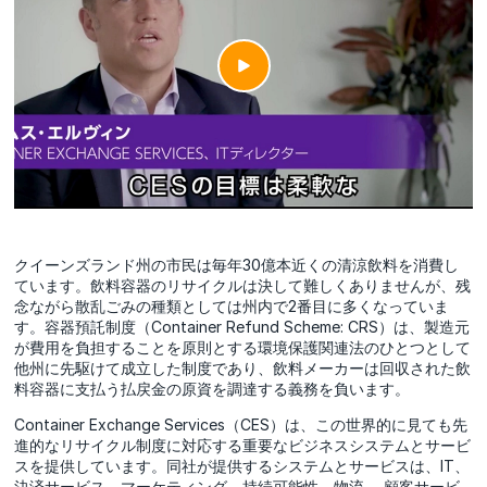
クイーンズランド州の市民は毎年30億本近くの清涼飲料を消費し
ています。飲料容器のリサイクルは決して難しくありませんが、残
念ながら散乱ごみの種類としては州内で2番目に多くなっていま
す。容器預託制度（Container Refund Scheme: CRS）は、製造元
が費用を負担することを原則とする環境保護関連法のひとつとして
他州に先駆けて成立した制度であり、飲料メーカーは回収された飲
料容器に支払う払戻金の原資を調達する義務を負います。
Container Exchange Services（CES）は、この世界的に見ても先
進的なリサイクル制度に対応する重要なビジネスシステムとサービ
スを提供しています。同社が提供するシステムとサービスは、IT、
決済サービス、マーケティング、持続可能性、物流、 顧客サービ