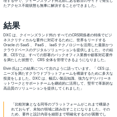
理する中で、クイーンズランド州北部にある数百のサイトで発生し
たアクセス不能状態も無事に解決することができました。
結果
DXC は、クイーンズランド州の すべてのCRS関係者の特殊でビジ
ネスクリティカルな要件に対応するために、世界をリードする
Oracle の SaaS 、 PaaS 、 IaaS テクノロジーを活用した最新かつ
クラウドベースのデジタルソリューションを提供しました。その結
果、CESでは、すべての部署のバックオフィス業務や顧客対応要件
を満たした状態で、 CRS 全体を管理できるようになりました。
Elvin 氏はこの結果について次のように語っています。「 CES は、
ニーズを満たすクラウドプラットフォームを構築するために多大な
投資をしました。DXC は、幅広い製品知識、強力なデリバリーネ
ットワークとサポートチームを継続的に活用して、堅牢で革新的な
高品質のソリューションを提供してくれました」
「比較対象となる同等のプラットフォームがこれまで構築さ
れておらず、未知の領域に踏み出すことになりました。その
ため、要件と設計内容を細部まで明確化するのが困難でし