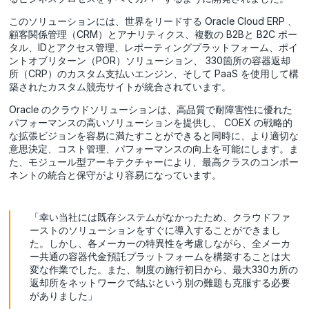
このソリューションには、世界をリードする Oracle Cloud ERP 、
顧客関係管理（CRM）とアナリティクス、複数の B2Bと B2C ポー
タル、IDとアクセス管理、レポーティングプラットフォーム、ポイ
ントオブリターン（POR）ソリューション、 330箇所の容器返却
所（CRP）のカスタム支払いエンジン、そして PaaS を使用して構
築されたカスタム競売サイトが統合されています。
Oracle のクラウドソリューションは、高品質で耐障害性に優れた
パフォーマンスの高いソリューションを提供し、 COEX の戦略的
な拡張ビジョンを容易に満たすことができると同時に、より適切な
意思決定、コスト管理、パフォーマンスの向上を可能にします。ま
た、モジュール型アーキテクチャーにより、最高クラスのコンポー
ネントの統合と保守がより容易になっています。
「幸い当社には既存システムがなかったため、クラウドファ
ーストのソリューションをすぐに導入することができまし
た。しかし、各メーカーの特異性を考慮しながら、全メーカ
ー共通の容器代金預託プラットフォームを構築することは大
変な作業でした。また、制度の施行初日から、最大330カ所の
返却所をネットワークで結ぶという別の難題も克服する必要
がありました」