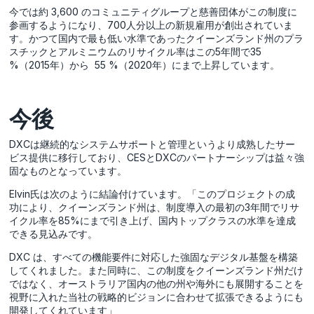
今では約 3,600 のコミュニティグループと慈善団体がこの制度に
参画するようになり、700人分以上の新規雇用が創出されていま
す。かつて国内で最も低い水準であったクイーンズランド州のプラ
スチックとアルミニウムのリサイクル率はこの5年間で35
%（2015年）から 55 %（2020年）にまで上昇しています。
今後
DXCは継続的なシステムサポートと管理というより成熟したサー
ビス提供に移行しており、CESとDXCのパートナーシップは益々強
固なものとなっています。
Elvin氏は次のように結論付けています。「このプロジェクトの成
功により、クイーンズランド州は、制度導入の最初の3年間でリサ
イクル率を85%にまで引き上げ、国内トップクラスの水準を達成
できる見込みです。
DXC は、すべての機能要件に対応した強固なデジタル基盤を構築
してくれました。また同時に、この制度をクイーンズランド州だけ
ではなく、オーストラリア国内の他の州や海外にも展開することを
視野に入れた当社の戦略的ビジョンに合わせて拡張できるようにも
開発してくれています」