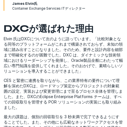
James Elvin氏
Container Exchange Services ITディレクター
DXCが選ばれた理由
Elvin 氏はDXCについて次のように語っています。「比較対象とな
る同等のプラットフォームがこれまで構築されておらず、未知の領
域に踏み出すことになりました。そのため、要件と設計内容を細部
まで明確化するのが困難でした。DXC は、ダイナミックな技術領
域におけるリーダーシップを発揮し、Oracle製品全般にわたって幅
広い専門知識を提供してくれました。そのおかげで、素晴らしいソ
リューションを導入することができました」
CES と緊密に連携を取りながら、この業界特有の要件について理
解を深めたDXCは、ロードマップ策定からプロジェクトの対象範
囲の設定、実装および変更管理にまで至るプロセス全体を管理しま
した。また、DXCのEclipse Enterprise Platforms チームは、すべ
ての回収取引を管理する POR ソリューションの実装にも取り組み
ました。
最大の課題は、個別の回収取引を 3 秒未満で完了できるようにす
ることでした。また、その他にも広範なネットワークアクセスを管