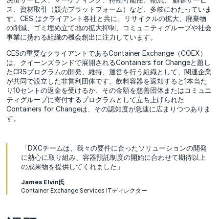
ス、資材取引（競売プラットフォーム）など、多岐にわたっていま
す。CES はクライアント各社と共に、リサイクルの拡大、廃棄物
の削減、ゴミ埋め立て地の拡大抑制、コミュニティグループや社会
事業に携わる組織の機会創出に注力しています。
CESの重要なクライアントであるContainer Exchange（COEX）
は、クイーンズランドで展開されるContainers for Changeと題し
たCRSプログラムの開発、維持、運営を行う組織として、関連企業
が共同で設立した非営利団体です。飲料容器を返却すると1本当た
り10セントの返金を受けるか、その金額を慈善団体またはコミュニ
ティグループに寄付するプログラムとして立ち上げられた
Containers for Changeは、その認知度が急速に広まりつつありま
す。
「DXCチームは、我々の要件に合ったソリューションの開発
に熱心に取り組み、容器預託制度の開始に合わせて期待以上
の成果物を提供してくれました」
James Elvin氏
Container Exchange Services ITディレクター