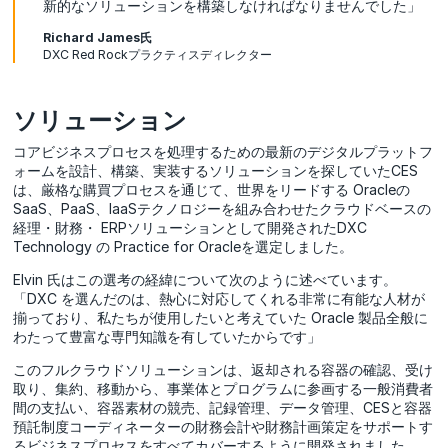
新的なソリューションを構築しなければなりませんでした」
Richard James氏
DXC Red Rockプラクティスディレクター
ソリューション
コアビジネスプロセスを処理するための最新のデジタルプラットフ
ォームを設計、構築、実装するソリューションを探していたCES
は、厳格な購買プロセスを通じて、世界をリードする Oracleの
SaaS、PaaS、IaaSテクノロジーを組み合わせたクラウドベースの
経理・財務・ ERPソリューションとして開発されたDXC
Technology の Practice for Oracleを選定しました。
Elvin 氏はこの選考の経緯について次のように述べています。
「DXC を選んだのは、熱心に対応してくれる非常に有能な人材が
揃っており、私たちが使用したいと考えていた Oracle 製品全般に
わたって豊富な専門知識を有していたからです」
このフルクラウドソリューションは、返却される容器の確認、受け
取り、集約、移動から、事業体とプログラムに参画する一般消費者
間の支払い、容器素材の競売、記録管理、データ管理、CESと容器
預託制度コーディネーターの財務会計や財務計画策定をサポートす
るビジネスプロセスをすべてカバーするように開発されました。