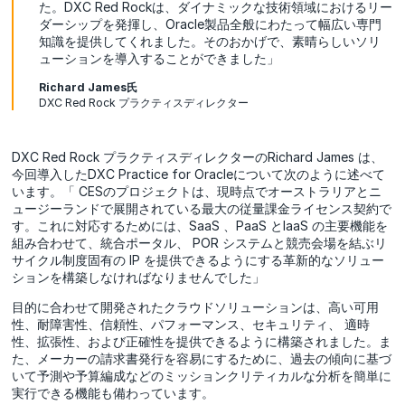
た。DXC Red Rockは、ダイナミックな技術領域におけるリー
ダーシップを発揮し、Oracle製品全般にわたって幅広い専門
知識を提供してくれました。そのおかげで、素晴らしいソリ
ューションを導入することができました」
Richard James氏
DXC Red Rock プラクティスディレクター
DXC Red Rock プラクティスディレクターのRichard James は、
今回導入したDXC Practice for Oracleについて次のように述べて
います。「 CESのプロジェクトは、現時点でオーストラリアとニ
ュージーランドで展開されている最大の従量課金ライセンス契約で
す。これに対応するためには、SaaS 、PaaS とIaaS の主要機能を
組み合わせて、統合ポータル、 POR システムと競売会場を結ぶリ
サイクル制度固有の IP を提供できるようにする革新的なソリュー
ションを構築しなければなりませんでした」
目的に合わせて開発されたクラウドソリューションは、高い可用
性、耐障害性、信頼性、パフォーマンス、セキュリティ、 適時
性、拡張性、および正確性を提供できるように構築されました。ま
た、メーカーの請求書発行を容易にするために、過去の傾向に基づ
いて予測や予算編成などのミッションクリティカルな分析を簡単に
実行できる機能も備わっています。