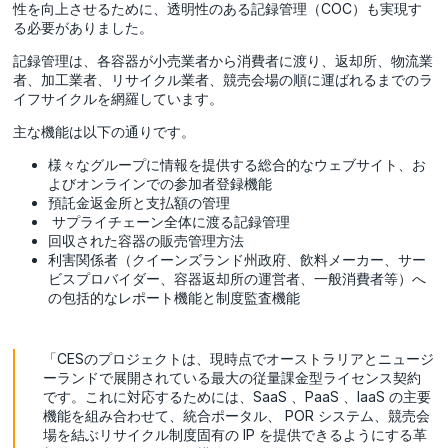
性を向上させるために、透明性のある記録管理（COC）も実現す
る必要がありました。
記録管理は、各容器が小売業者から消費者に渡り、返却所、物流業
者、加工業者、リサイクル業者、競売会場の順に運ばれるまでのラ
イフサイクルを網羅しています。
主な機能は以下の通りです。
様々なグループに情報を提供する総合的なウェブサイト、お
よびオンラインでの参加者登録機能
預託金返金所と支払額の管理
サプライチェーン全体に渡る記録管理
回収された容器の販売管理方法
利害関係者（クイーンズランド州政府、飲料メーカー、サー
ビスプロバイダー、容器返却所の運営者、一般消費者等）へ
の包括的なレポート機能と制度監査機能
「CESのプロジェクトは、現時点でオーストラリアとニュージ
ーランドで展開されている最大の従量課金型ライセンス契約
です。これに対応するためには、SaaS 、PaaS 、IaaS の主要
機能を組み合わせて、統合ポータル、 POR システム、競売会
場を結ぶリサイクル制度固有の IP を提供できるようにする革