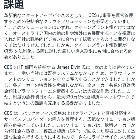
課題
革新的なスタートアップビジネスとして、 CES は事業を運営管理
するための包括的なクラウドソリューションを必要としていまし
た。このソリューションはいずれ、クイーンズランド州だけではな
く、オーストラリア国内の他の州や海外にも展開することを視野に
入れた同社の戦略的ビジョンに合わせて拡張できるように開発しな
くてはなりませんでした。しかも、クイーンズランド州政府が
CRS を法制化する際に課した厳しい導入期限にも間に合わせる必
要がありました。
CES の IT 部門を統括する James Elvin 氏は、次のように述べてい
ます。「幸い当社には既存システムがなかったため、クラウドファ
ーストのソリューションをすぐに導入することができました。しか
し、各メーカーの特異性を考慮しながら、全メーカー共通の容器代
金預託プラットフォームを構築することは大変な作業でした。ま
た、制度の施行初日から、最大330カ所の返却所をネットワークで
結ぶという別の難題も克服する必要がありました」
CES は、バックオフィス業務およびクライアントと直接対応する
サービスプロバイダーの両方を管理する、広範なソリューション機
能を必要としていました。このソリューションは、飲料メーカーか
ら預託金を徴収し、容器返却所（CRP）で回収した容器に対して迅
速な返金を行えるようにするもので、さらにライフサイクルの整合