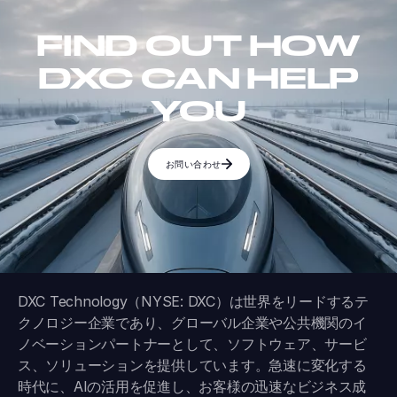
FIND OUT HOW
DXC CAN HELP
YOU
お問い合わせ
DXC Technology（NYSE: DXC）は世界をリードするテ
クノロジー企業であり、グローバル企業や公共機関のイ
ノベーションパートナーとして、ソフトウェア、サービ
ス、ソリューションを提供しています。急速に変化する
時代に、AIの活用を促進し、お客様の迅速なビジネス成