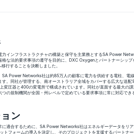
ジ
インフラストラクチャの構築と保守を主業務とするSA Power Netw
格な法的要求事項の遵守を目的に、DXC Oxygenとパートナーシップ
へ移行することを決断しました。
A Power Networks社は約85万人の顧客に電力を供給する電柱、
ます。同社が管理する、南オーストラリア全域をカバーする広大な送配
の路上変圧器と400の変電所で構成されています。同社が直面する最大の
六つの規制機関が全国・州レベルで定めている要求事項に常に対応でき
ション
適合するために、SA Power Networks社はエネルギーデータを
 プラットフォームの導入を決定し、そのプロジェクトを支援するパートナ