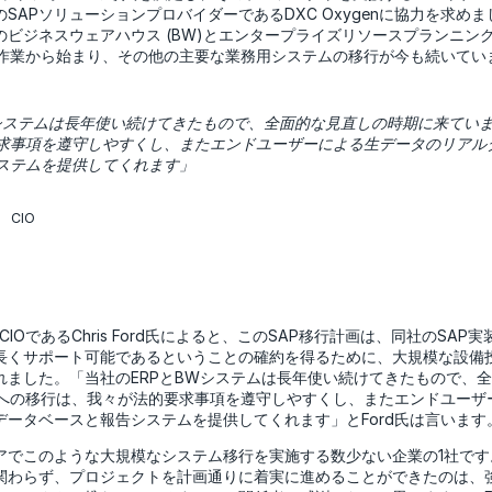
SAPソリューションプロバイダーであるDXC Oxygenに協力を求めま
ビジネスウェアハウス (BW)とエンタープライズリソースプランニング (
する作業から始まり、その他の主要な業務用システムの移行が今も続いてい
システムは長年使い続けてきたもので、全面的な見直しの時期に来ていまし
求事項を遵守しやすくし、またエンドユーザーによる生データのリアル
ステムを提供してくれます」
社 CIO
rks社のCIOであるChris Ford氏によると、このSAP移行計画は、同社のS
長くサポート可能であるということの確約を得るために、大規模な設備
れました。「当社のERPとBWシステムは長年使い続けてきたもので、
NAへの移行は、我々が法的要求事項を遵守しやすくし、またエンドユー
データベースと報告システムを提供してくれます」とFord氏は言います
アでこのような大規模なシステム移行を実施する数少ない企業の1社です
関わらず、プロジェクトを計画通りに着実に進めることができたのは、