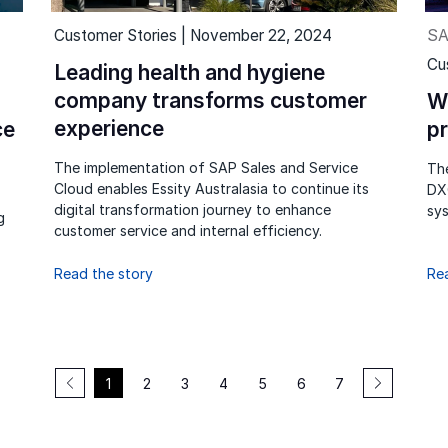
Customer Stories | November 22, 2024
SA
Cu
Leading health and hygiene
company transforms customer
W
experience
ce
p
The implementation of SAP Sales and Service
The
Cloud enables Essity Australasia to continue its
DX
digital transformation journey to enhance
sys
g
customer service and internal efficiency.
Read the story
Re
1
2
3
4
5
6
7