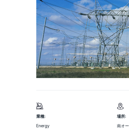
業種:
場所:
Energy
南オー