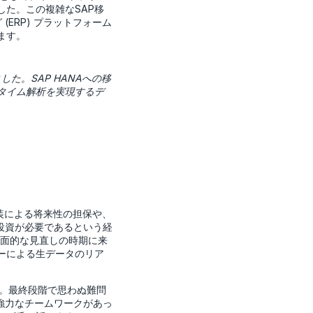
した。この複雑なSAP移
ERP) プラットフォーム
ます。
た。SAP HANAへの移
タイム解析を実現するデ
AP実装による将来性の担保や、
投資が必要であるという経
全面的な見直しの時期に来
ザーによる生データのリア
。
。最終段階で思わぬ難問
強力なチームワークがあっ