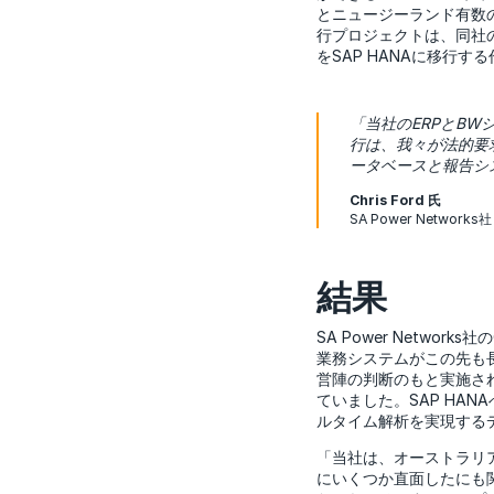
とニュージーランド有数の
行プロジェクトは、同社の
をSAP HANAに移行
「当社のERPとBW
行は、我々が法的要
ータベースと報告シ
Chris Ford 氏
SA Power Networks
結果
SA Power Netwo
業務システムがこの先も
営陣の判断のもと実施さ
ていました。SAP HA
ルタイム解析を実現する
「当社は、オーストラリ
にいくつか直面したにも