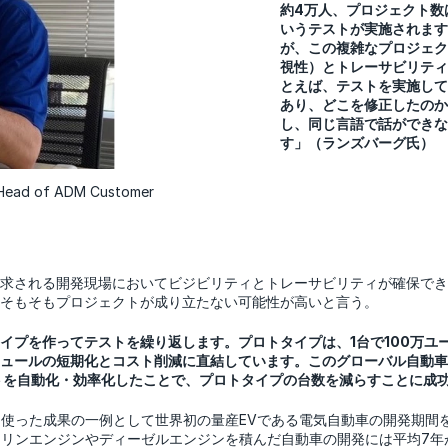
約4万人、プロジェクト数
いうテストが実施されます
が、この複雑なプロジェクト
視性）とトレーサビリティ（T
とえば、テストを実施して
あり、どこを修正したのか
し、同じ言語で話ができな
す」（ランズバーグ氏）
of ADM Customer
求される開発現場においてビジビリティとトレーサビリティが確保でき
そもそもプロジェクトが成り立たない可能性が高いと言う。
イプを作ってテストを繰り返します。プロトタイプは、1台で100万ユー
ュールの短期化とコスト削減に直結しています。このグローバル自動車
トを自動化・効率化したことで、プロトタイプの台数を減らすことに成
を使った成果の一例として世界初の量産EVである電気自動車の開発期間
ソリンエンジンやディーゼルエンジンを積んだ自動車の開発には平均7年