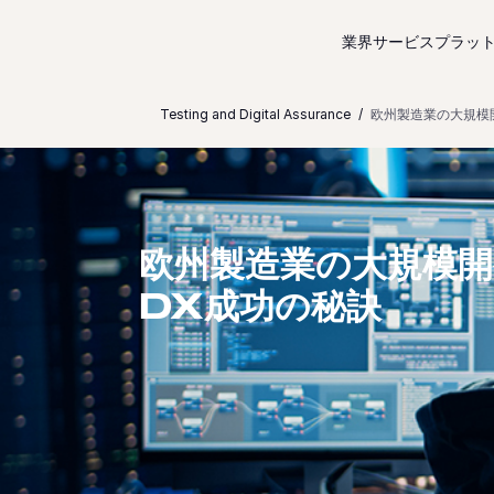
コンテンツにスキップ
業界サービス
プラッ
Testing and Digital Assurance
欧州製造業の大規模
欧州製造業の大規模
DX成功の秘訣