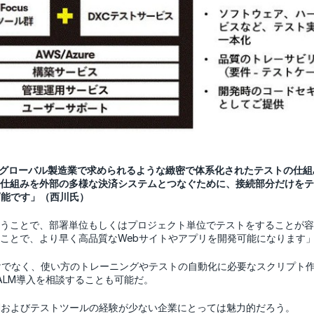
活用することで、グローバル製造業で求められるような緻密で体系化されたテス
組みを外部の多様な決済システムとつなぐために、接続部分だけをテストし
が可能です」（西川氏）
Serviceを使うことで、部署単位もしくはプロジェクト単位でテストをするこ
ことで、より早く高品質なWebサイトやアプリを開発可能になります
けでなく、使い方のトレーニングやテストの自動化に必要なスクリプト作
本格的なALM導入を相談することも可能だ。
Mおよびテストツールの経験が少ない企業にとっては魅力的だろう。