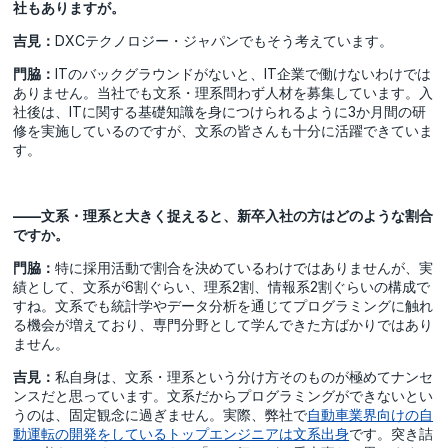
社もありますが。
吉見：
DXCテクノロジー・ジャパンでもそう考えています。
門脇：
ITのバックグラウンドがないと、IT企業で働けないわけでは
ありません。当社でも文系・理系問わず人材を募集しています。入
社後は、ITに関する基礎知識を身につけられるように3か月間の研
修を実施しているのですが、文系の皆さんも十分に活躍できていま
す。
――文系・理系と大きく捉えると、新卒入社の方はどのような割合
ですか。
門脇：
特に採用活動で割合を決めているわけではありませんが、実
績として、文系が6割ぐらい、理系2割、情報系2割ぐらいの構成で
すね。文系でも統計学やデータ分析を通じてプログラミングに触れ
る機会が増えており、専門分野として学んできた方ばかりではあり
ません。
吉見：
私自身は、文系・理系という分け方そのものが極めてナンセ
ンスだと思っています。文系だからプログラミングができないとい
うのは、固定観念に過ぎません。実際、弊社で
自動車業界向けの自
動運転の開発をしているトップエンジニアは文系出身
です。突き詰