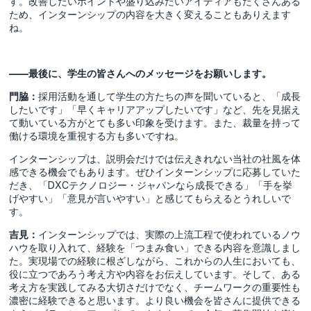
す。改善したいポイントや盛り込みたいアイディアもたくさんある
ため、インターンシップの内容を大きく変えることもありえます
ね。
――最後に、学生の皆さんへのメッセージをお願いします。
門脇：
採用活動を通して学生の方たちの声を聞いていると、「成長
したいです」「早くキャリアアップしたいです」など、先を見据え
て動いている方がとても多い印象を受けます。また、裁量を持って
働ける環境を重視する方も多いですね。
インターンシップは、説明会だけでは伝えきれない当社の社風を体
感できる機会でもあります。ぜひインターンシップに応募していた
だき、「DXCテクノロジー・ジャパンなら成長できる」「手を挙
げやすい」「意見が言いやすい」と感じてもらえるとうれしいで
す。
吉見：
インターンシップでは、実際の上流工程で使われているノウ
ハウを取り入れて、経験を「つまみ食い」できる内容を意識しまし
た。実現場での経験に根ざしながら、これからの人生においても、
役に立つであろう考え方や内容をお伝えしています。そして、ある
考え方を実践してみる大切さだけでなく、チームワークの重要性も
濃密に経験できると思います。より良い機会を皆さんに提供できる