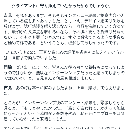
――クライアントに寄り添えていなかったからでしょうか。
吉見：
それもあります。そもそもインタビュー結果と提案内容が矛
盾している点も多々ありました。とはいえ、デザイン思考は失敗を
尊びます。試行錯誤を繰り返しながら、内容を洗練していく方法で
す。最初から及第点を取れるのなら、その後の更なる洗練は見込め
ないし、そもそも実ビジネスでは、すぐに解決できるような場合な
ど極めて稀である、ということも、理解して欲しかったのです。
…とはいうものの、正直な厳しめの評価を皆さんに伝えるかどうか
は、直前まで悩んでいました。
門脇：
ダメ出しによって、皆さんが後ろ向きな気持ちになってしま
うのではないか、無駄なインターンシップだったと思ってしまうの
ではないか、と。吉見さんと何度も相談しました。
吉見：
あの時は本当に悩みましたよね。正直「賭け」でもありまし
た。
ところが、インターンシップ後のアンケート結果を、緊張しながら
見ると、「もっとやりたかった」「厳しく言われて、かえって勉強
になった」といった感想が大多数を占め、私たちのアプローチは間
違っていなかったと安堵しました。
アンケートでは「インタビューからもう1回やり直したいです」と