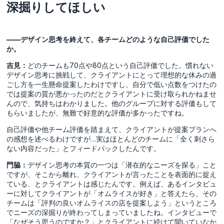
深掘りしてほしい
――デザイン思考を終えて、各チームどのような自己評価でした
か。
吉見：
どのチームも70点や80点という自己評価でした。慣れない
デザイン思考に挑戦して、クライアントにとって理想的な休みの過
ごし方を一生懸命提案したわけですし、自分で低い点数をつけたの
では提案の質が悪かったのだとクライアントに受け取られかねませ
んので、気持ちはわかりました。他のグループに対する評価もして
もらいましたが、無難で好意的な評価が多かったですね。
自己評価や他チーム評価を踏まえて、クライアントが提案プランへ
の感想を述べるわけですが…実はほとんどのチームに「全く刺さら
ない内容だった」とフィードバックしたんです。
門脇：
デザイン思考の本質の一つは「潜在的なニーズを探る」こと
ですが、そこから離れ、クライアントが言ったことを表面的に捉え
ている、とクライアントは感じたんです。例えば、あるインタビュ
ーに対してクライアントが「オムライスが好き」と答えたら、その
チームは「評判の良いオムライスの店を提案しよう」というところ
でニーズの深掘りが終わってしまっていましたね。インタビューで
「なぜそう思うのですか？」とクライアントに続けて聞いていなか