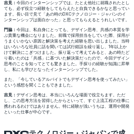
吉見：
今回のインターンシップでは、たとえ他社に就職されたとし
ても、必ず役立つ経験をしてもらえたと自負できるかなと思ってい
ます。長い目で見て「あの時のDXCテクノロジー・ジャパンのイ
ンターンシップは面白かった」と思ってもらえるとうれしいです。
門脇：
今回は、私自身にとっても、デザイン思考、共感の本質を学
ぶ貴重な機会になりました。前職で採用担当をしていた際、採用が
うまくいかない原因と解決策を考えた経験を思い出しました。当時
はいろいろな社員に話を聞いては試行錯誤を繰り返し、1年以上か
けて解決にこぎつけました。振り返って考えてみると、あの時たど
り着いたのは「共感」に基づいた解決策だったので、今回デザイン
思考のことを知ってとても驚きました。手探りの経験が知識に昇華
し、私にも学びとなったインターンシップでした。
また、「今しているアルバイトでもデザイン思考を使ってみたい」
という感想を聞くこともできました。
吉見：
デザイン思考は、本当にいろんな場面で役立ちます。ただ
し、この思考方法を習得したからといって、すぐ上流工程の仕事に
携われるわけではありません。特に経験が浅いうちは、運用や開発
といった仕事が中心です。
DXCテクノロジー・ジャパンで成