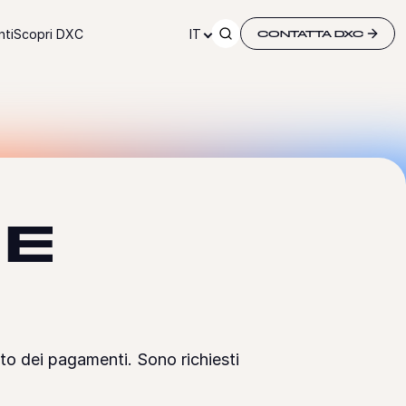
ti
Scopri DXC
IT
CONTATTA DXC
 E
ato dei pagamenti. Sono richiesti