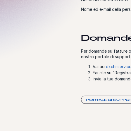
Nome ed e-mail della pers
Domand
Per domande su fatture o 
nostro portale di support
Vai ao
dxchr.servi
Fai clic su "Regist
Invia la tua domand
PORTALE DI SUPP