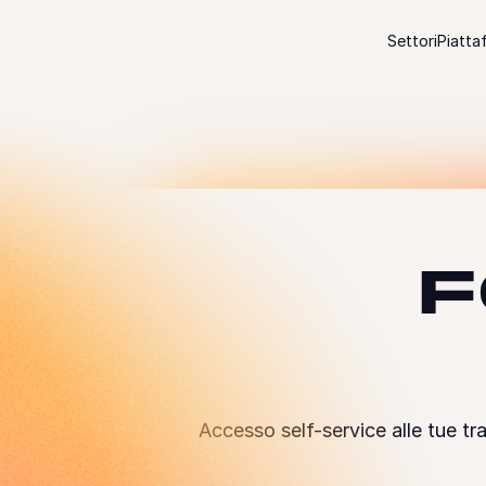
Passare al contenuto
Settori
Piatta
F
Accesso self-service alle tue tr