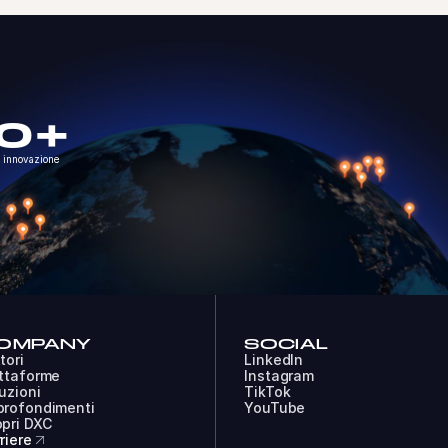
0+
i innovazione
OMPANY
SOCIAL
tori
LinkedIn
ttaforme
Instagram
uzioni
TikTok
profondimenti
YouTube
pri DXC
riere