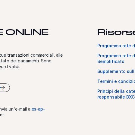
 ONLINE
Risorse
Programma rete d
tue transazioni commerciali, alle
Programma rete da
 stato dei pagamenti. Sono
Semplificato
ord validi.
Supplemento sulla
Termini e condizio
P
Principi della ca
responsabile DXC
nvia un'e-mail a
es-ap-
n::