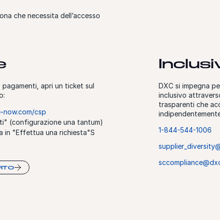
ona che necessita dell’accesso
e
Inclusiv
pagamenti, apri un ticket sul
DXC si impegna pe
o:
inclusivo attraver
trasparenti che acco
ce-now.com/csp
indipendentemente d
rati" (configurazione una tantum)
1-844-544-1006
a in "Effettua una richiesta"S
supplier_diversit
sccompliance@dx
ORTO