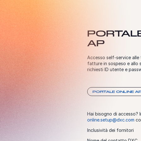
PORTALE
AP
Accesso self-service alle 
fatture in sospeso e allo
richiesti ID utente e passw
PORTALE ONLINE A
Hai bisogno di accesso? I
online.setup@dxc.com
co
Inclusività dei fornitori
Nome del contatto DXC