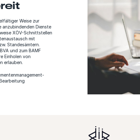
reit
lfältiger Weise zur
ie anzubindenden Dienste
sweise XÖV-Schnittstellen
tenaustausch mit
zw. Standesämtern.
um BVA und zum BAMF
re Einholen von
n erlauben.
okumentenmanagement-
 Bearbeitung
.