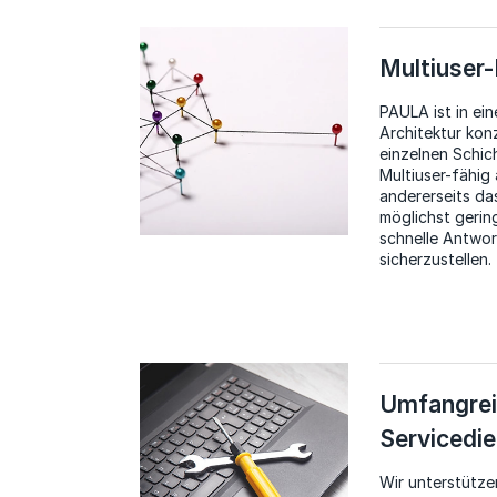
Multiuser-
PAULA ist in ein
Architektur konz
einzelnen Schic
Multiuser-fähig
andererseits d
möglichst gerin
schnelle Antwor
sicherzustellen.
Umfangre
Servicedie
Wir unterstütz