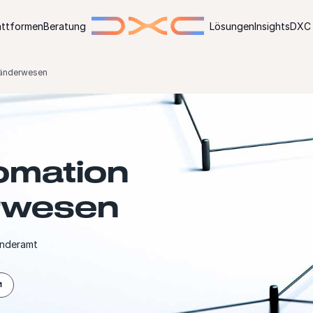
attformen
Beratung
Lösungen
Insights
DXC 
länderwesen
omation
rwesen
änderamt
M