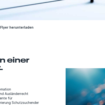
Flyer herunterladen
n einer
-
omation
 und Ausländerrecht
ente für
trierung Schutzsuchender