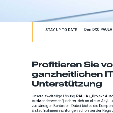
Den DXC PAULA 
STAY UP TO DATE
Profitieren Sie vo
ganzheitlichen IT
Unterstützung
Unsere zweiteilige Lösung
PAULA
(„
P
rojekt
Au
t
Aus
la
enderwesen“) richtet sich an alle im Asyl-
zuständigen Behörden. Dabei bietet die Kompon
Erstaufnahmeeinrichtungen schon bei der Regis