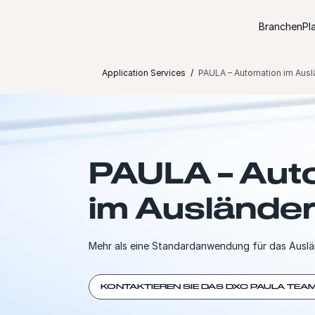
Zum Inhalt springen
Branchen
Pl
Application Services
PAULA – Automation im Aus
PAULA – Aut
im Auslände
Mehr als eine Standardanwendung für das Ausl
KONTAKTIEREN SIE DAS DXC PAULA TEA