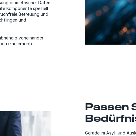
ssung biometrischer Daten
ite Komponente speziell
ruchfreie Betreuung und
chtlingen und
abhängig voneinander
doch eine erhöhte
.
Passen S
Bedürfni
Gerade im Asyl- und Aus