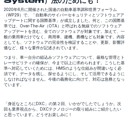
System）法のためにも！
2020年6月に開催された国連の自動車基準調和世界フォーラム
（WP29）で、「自動車のサイバーセキュリティとソフトウェアア
ップデートに関する国際基準」が成立しました。何と、この国際基
準では、Over-The-Air（OTA）と呼ばれる無線でのソフトウェア
アップデートを含む、全てのソフトウェアが対象です。加えて、一
般の乗用車だけでなく、商用車、建機、農機なども対象です。内容
としても、ソフトウェアの完全性を検証することや、更新、影響評
価など、様々な要件が記述されています。
つまり、車一台分の組込みソフトウェアについて、厳格な管理とト
レーサビリティの確保が、今まで以上に求められます。こうした基
準へ対応していくためには、HMSのような仕組みが間違いなく必
須です。データを残し、探せるようにし、そして活用できるように
しなければなりません。今後の義務化に向けて、対応は急務となっ
ています。
「身近なところにDXC」の第２回、いかがでしたでしょうか。次
回も業界視点から、DXCテクノロジーの取り組みにご紹介したい
と思っています。どうぞお楽しみに！