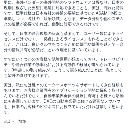
更に、海外ベンダーの海外開発のソフトウェアとは異なり、日本の
現場に根ざした要望に迅速に対応できることも、実は、隠れた特長
です。標準仕様は日本各社の共通の要望に基づいたASAM HMSに
準拠しつつ、各社の「競争領域」となる、データ分析や他システム
との連携が必要であれば、個別に対応できるわけです。
そして、日本の適合現場の状況も踏まえて、ユーザー数によるライ
センスだけでなく、「拠点によるライセンス」も作ることができま
した。これは、良いクルマをつくるために部門や部署を越えて一台
分の情報共有が必須だ、という理念に基づいています。
すでにいくつかのお客様で試験運用が始まっており、トレーサビリ
ティや適合作業の効率化における有効性の検証が進められていま
す。3年越しの取り組みが、こうして実を結んだことは、私として
も望外の喜びであります。
実は、私たちは種々のモータースポーツをサポートしてきた経験も
あります。お客様企業固有のアプリケーション開発に幅広く取り組
んでいるだけでなく、自動車業界全体の発展に寄与する様々な活動
にも参画しています。DXCの自動車業界における豊富なノウハウ
を、日本のお客様のビジネスにお役立ていただければ嬉しく思いま
す。
※以下、加筆