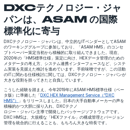
DXCテクノロジー・ジャ
パンは、ASAM の国際
標準化に寄与
DXCテクノロジー・ジャパンは、中立的なITベンダーとしてASAM
のワーキンググループに参加しており、「ASAM HMS」のコンセ
プトペーパー策定当初から積極的に取り組んできました。現在、
2020年の「HMS標準仕様」策定に向け、HEXデータ管理のための
メタデータの考え方、システム連携インターフェースなど、システ
ム実装を見据えた検討を進めています。手前味噌ですが、この活動
のITに関わる仕様検討に関しては、DXCテクノロジー・ジャパンが
大きな役割を担ってきたと自負しています。
こうした経験を踏まえ、今年2019年にASAM HMS標準仕様（ベー
タ版）に準拠した「
DXC HEX Management Service（”DXC
HMS”）
」をリリースしました。日本の大手自動車メーカーの声を
積極的かつ大胆に採り入れ、DXCテクノ
ロジー・ジャパン主導で開発したパッケージソフトウェアです。
DXC HMSは、大規模な「HEXファイル」の構成管理とバージョン
管理を統合的に行えることも、もちろん大きな特長です。