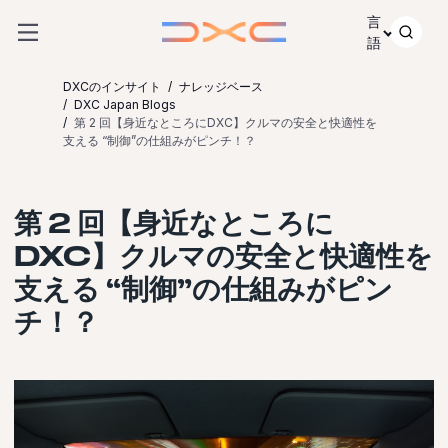
コンテンツにスキップ
言
語
DXCのインサイト
ナレッジベース
DXC Japan Blogs
第 2 回【身近なところにDXC】クルマの安全と快適性を
支える “制御”の仕組みがピンチ！？
第 2 回【身近なところに
DXC】クルマの安全と快適性を
支える “制御”の仕組みがピン
チ！？