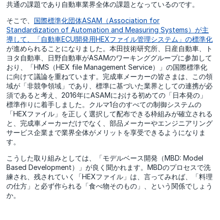
共通の課題であり自動車業界全体の課題となっているのです。
そこで、
国際標準化団体ASAM（Association for
Standardization of Automation and Measuring Systems）が主
導して、「自動車ECU開発用HEXファイル管理システム」の標準化
が進められることになりました。本田技術研究所、日産自動車、ト
ヨタ自動車、日野自動車がASAMのワーキンググループに参加して
おり、「HMS（HEX file Management Service）」の国際標準化
に向けて議論を重ねています。完成車メーカーの皆さまは、この領
域が「非競争領域」であり、標準に基づいた業界としての連携が必
須であると考え、2016年にASAMにおける初めての「日本発の」
標準作りに着手しました。クルマ1台のすべての制御システムの
「HEXファイル」を正しく選択して配布できる枠組みが確立される
と、完成車メーカーだけでなく、部品メーカーやエンジニアリング
サービス企業まで業界全体がメリットを享受できるようになりま
す。
こうした取り組みとしては、「モデルベース開発（MBD: Model
Based Development）」が良く聞かれます。MBDのプロセスで洗
練され、残されていく「HEXファイル」は、言ってみれば、「料理
の仕方」と必ず作られる「食べ物そのもの」、という関係でしょう
か。