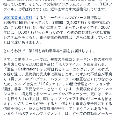
担っています。そして、その制御プログラムとデータ（＝「HEXフ
ァイル」と呼ばれます）は、近年ますます大規模化しています。
経済産業省の資料
によると、一台のクルマのソース総行数は、
2016年に1億行に至っており、戦闘機（2,400万行）や携帯電話の
OS（1,200万行）を、遥かに超えてしまっているそうです。2007
年には、1,000万行だったそうなので、今後の自動運転や運転支援
システムを考えると、電子制御の複雑性は、さらに加速していくこ
とは間違いありません。
というわけで、第2回も自動車業界の話をお届けします。
さて、自動車メーカーでは、複数の車載コンポーネント間の依存性
を考慮しながらECUに書き込む「HEXファイル」を組み合わせ、
「適合（Calibration）」と呼ばれるチューニングとテストの作業
を繰り返し、最終的に完成車に実装します。わずかな不整合が手戻
り（再テストやプログラム・パラメーターの修正など）につながる
ため、クルマ1台分の「HEXファイル」の構成管理とバージョン管
理は、非常に重要なテーマとなっています。大規模化するクルマの
システム、増え続けるソースコードやパラメーター、更には、テス
トを行う人手の不足は、時にはソフトウェア由来のリコールを招き
ます。いざリコールが発生すると、何よりも重要な安全性に対する
信頼を損ない、莫大な対策費用が発生してしまうこともあるため、
いまや「HEXファイルマネジメント」は、すべての自動車メーカー