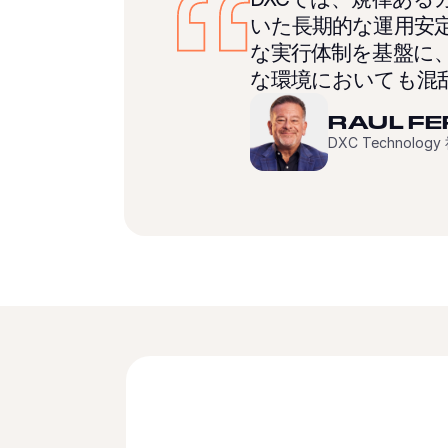
いた長期的な運用安
な実行体制を基盤に
な環境においても混
RAUL F
DXC Technolo