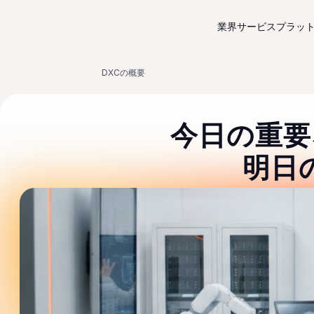
コンテンツにスキップ
業界サービス
プラッ
DXCの概要
今日の重要
明日