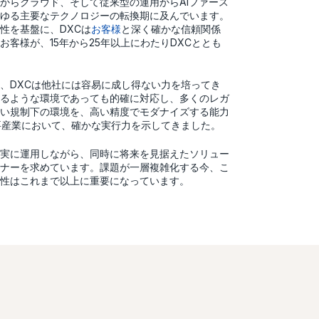
からクラウド、そして従来型の運用からAIファース
ゆる主要なテクノロジーの転換期に及んでいます。
性を基盤に、DXCは
お客様
と深く確かな信頼関係
お客様が、15年から25年以上にわたりDXCととも
、DXCは他社には容易に成し得ない力を培ってき
るような環境であっても的確に対応し、多くのレガ
い規制下の環境を、高い精度でモダナイズする能力
要産業において、確かな実行力を示してきました。
実に運用しながら、同時に将来を見据えたソリュー
ナーを求めています。課題が一層複雑化する今、こ
性はこれまで以上に重要になっています。