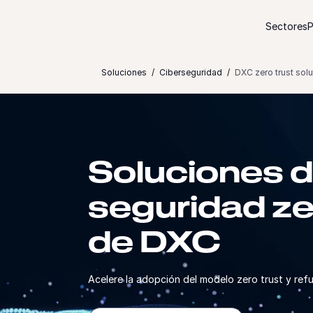
Ir al contenido
Sectores
P
Soluciones
Ciberseguridad
DXC zero trust solu
Soluciones 
seguridad ze
de DXC
Acelere la adopción del modelo zero trust y ref