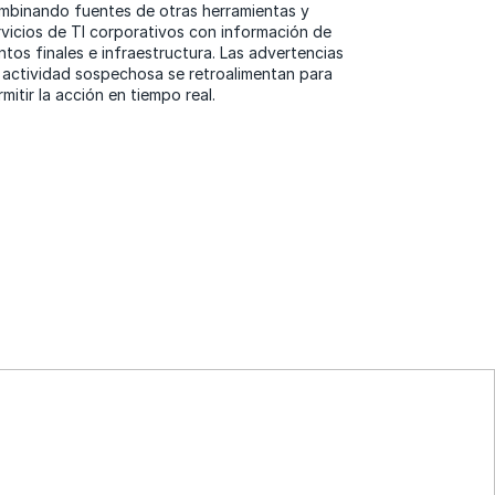
para proporci
mbinando fuentes de otras herramientas y
rvicios de TI corporativos con información de
ntos finales e infraestructura. Las advertencias
 actividad sospechosa se retroalimentan para
mitir la acción en tiempo real.