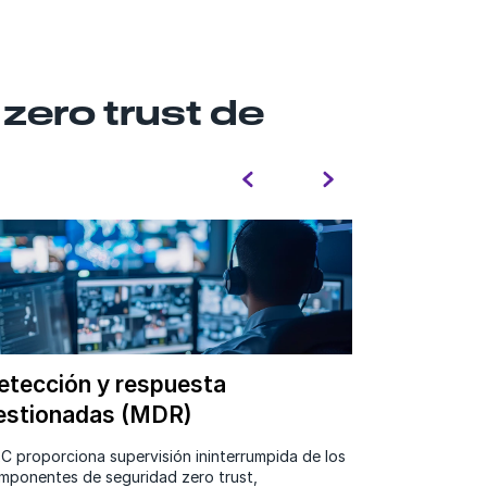
zero trust de
etección y respuesta
Acceso a 
estionadas (MDR)
Las solucion
de nuestras a
C proporciona supervisión ininterrumpida de los
de la industr
mponentes de seguridad zero trust,