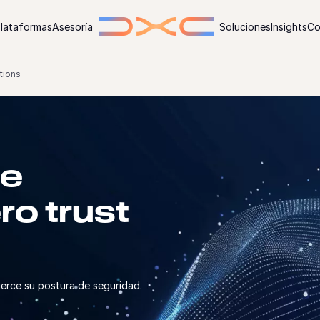
lataformas
Asesoría
Soluciones
Insights
Co
tions
de
ro trust
uerce su postura de seguridad.