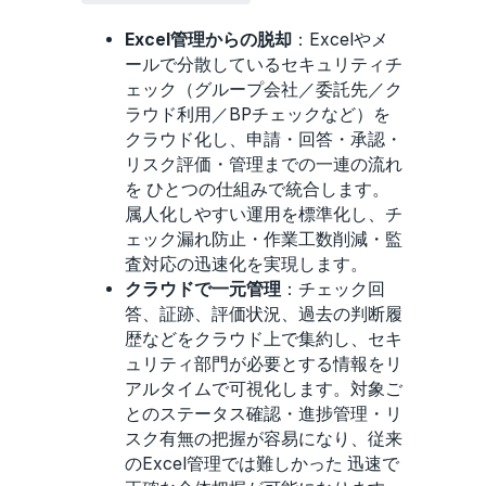
Excel管理からの脱却
：Excelやメ
ールで分散しているセキュリティチ
ェック（グループ会社／委託先／ク
ラウド利用／BPチェックなど）を
クラウド化し、申請・回答・承認・
リスク評価・管理までの一連の流れ
を ひとつの仕組みで統合します。
属人化しやすい運用を標準化し、チ
ェック漏れ防止・作業工数削減・監
査対応の迅速化を実現します。
クラウドで一元管理
：チェック回
答、証跡、評価状況、過去の判断履
歴などをクラウド上で集約し、セキ
ュリティ部門が必要とする情報をリ
アルタイムで可視化します。対象ご
とのステータス確認・進捗管理・リ
スク有無の把握が容易になり、従来
のExcel管理では難しかった 迅速で