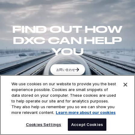
FIND OUT HOW
DXC CAN HELP
YOU
お問い合わせ
We use cookies on our website to provide you the best
experience possible. Cookies are small snippets of
data stored on your computer. These cookies are used
to help operate our site and for analytics purposes.
They also help us remember you so we can show you
more relevant content.
Learn more about our cookies
DXC Technology（NYSE: DXC）は世界をリードするテ
クノロジー企業であり、グローバル企業や公共機関のイ
Cookies Settings
Accept Cookies
ノベーションパートナーとして、ソフトウェア、サービ