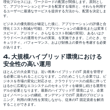
理化プロセスには、ワークロードの配置が関係します。原則とし
て、アプリケーションとデータを配置する場所と、それらを利用す
るユーザーに最適なサービスを提供する方法から、配置を決定しま
す。
ビジネスの優先順位が確定した後に、アプリケーションの評価と合
理化 ( コスト削減が可能)、アプリケーションの最新化または変革 (
スピード、アジリティ、さらなるコスト削減の実現)、あるいはク
ラウドベースの運用モデルの実装、を実施できます。このとき、セ
キュリティ、パフォーマンス、および財務上の要件を考慮する必要
があります。
4.
大規模ハイブリッド環境における
安全性の高い運用
ほとんどの大企業では、近い将来ハイブリッドのIT 資産を管理す
る必要に迫られることになります。このためこうした企業では、ビ
ジネスを市場の変化に対応させ、クラウドリソースの成長に伴って
はるかに広範なエコシステムのセキュリティを確保し続ける運用モ
デルが必要となります。最新のハイブリッドIT 環境により、企業
はイノベーションの継続、オンデマンドでのIT 資産のプロビジョ
ニング、利用の弾力性を実現しながら、従来のIT 固定資産を解消
することができます。