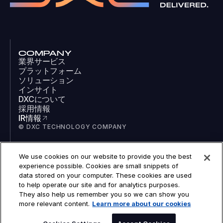
COMPANY
業界サービス
プラットフォーム
ソリューション
インサイト
DXCについて
採用情報
IR情報
© DXC TECHNOLOGY COMPANY
We use cookies on our website to provide you the best
SOCIAL
experience possible. Cookies are small snippets of
LinkedIn
data stored on your computer. These cookies are used
Facebook
to help operate our site and for analytics purposes.
Instagram
They also help us remember you so we can show you
YouTube
more relevant content.
Learn more about our cookies
COOKIES
LEGAL
PRIVACY