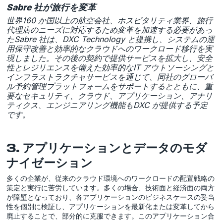
Sabre 社が旅行を変革
世界160 か国以上の航空会社、ホスピタリティ業界、旅行
代理店のニーズに対応するため変革を加速する必要があっ
たSabre 社は、DXC Technology と提携し、システムの運
用保守改善と効率的なクラウドへのワークロード移行を実
現しました。その後の契約で提供サービスを拡大し、安全
性とレジリエンスを備えた効率的なIT アウトソーシングと
インフラストラクチャサービスを通じて、同社のグローバ
ル予約管理プラットフォームをサポートするとともに、重
要なセキュリティ、クラウド、アプリケーション、アナリ
ティクス、エンジニアリング機能もDXC が提供する予定
です。
3. アプリケーションとデータのモダ
ナイゼーション
多くの企業が、従来のクラウド環境へのワークロードの配置戦略の
策定と実行に苦労しています。多くの場合、技術面と経済面の両方
が障壁となっており、各アプリケーションのビジネスケースの妥当
性を個別に検証し、アプリケーションを最新化または変革してから
廃止することで、部分的に克服できます。このアプリケーション合