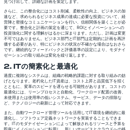
見つけ出して、詳細な計画を策定します。
さらに、この整合化にはコスト削減、柔軟性の向上、ビジネスの加
速など、求められるビジネス成果の達成に必要な投資について、経
営陣と密接なコミュニケーションを行い、信頼関係を築くことが必
要です。整合化と計画の策定を通じて、ROIとイノベーションへの
投資強化に関する理解がはるかに深まります。ただし、計画は変更
不可ではありません。ビジネス部門とIT部門は定期的に計画を再評
価する必要があり、特にビジネスの状況が不確かな場合はなおさら
です。継続的なフィードバックと評価基準の設定により、モダナイ
ゼーションの取り組みは変化を繰り返します。
2. ITの簡素化と最適化
過度に複雑なシステムは、組織の戦略的課題に対する取り組みの妨
げとなります。老朽化したIT資産は、コスト上昇と品質低下を招く
とともに、変革のスピードを遅らせる可能性があります。コストの
最適化には、リーンプロセスと自動化、ワークロード配置の改善、
未使用または使用率の低いシステム、サービス、データの排除な
ど、テクノロジーの刷新によって対応できます。
また、自動ワークロード管理ツールを活用してIT環境を継続的に最
適化し、ソフトウェア定義ネットワークを実装することもできま
す。ITのモダナイゼーションによって解放されるリソースと予算を
即座にイノベーションに転用し、新しいサービスとクラウドへの移