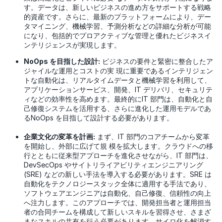
す。データは、新しいビジネスの進め方をサポートする戦略
的資産です。さらに、最新のプラットフォームにより、デー
タマイニング、機械学習、予測分析などの詳細な分析が可能
になり、包括的でプロアクティブな管理と優れたビジネスイ
ンテリジェンスが実現します。
NoOps を目指した設計:
ビジネスの要件と緊密に整合したア
ジャイルな運用とコストの実 現に重要であるインテリジェン
トな自動化は、リアルタイムデータと機械学習を利用して、
アプリケーションサービス、開発、IT デリバリ、セキュリテ
ィなどの効率性を高めます。最終的にIT 部門は、自動化と自
己修復システムを活用する、さらに進化した運用モデルであ
るNoOps を目指して設計する必要があります。
企業文化の変革を計画:
まず、IT 部門のコアチームから変革
を開始し、外部に広げて規 模を拡大します。クラウドへの移
行とともに従来型アプローチを進化させながら、IT 部門は、
DevSecOps やサイトリライアビリティエンジニアリング
(SRE) などの新しい手法を導入する必要があります。SRE は
自動化をテクノロジースタック全体に適用する手法であり、
ソフトウェアエンジニアは自動化、自己修復、信頼性の向上
へ注力します。このアプローチでは、開発担当者と運用担当
者の合同チームを構成して新しいスキルを習得させ、さまざ
まなスキルの共有を行う必要があります。サイロ化を解消す