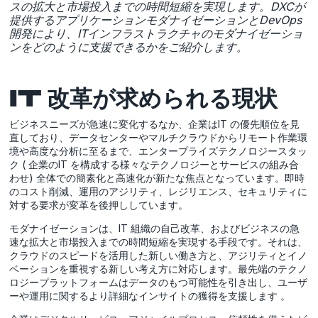
スの拡大と市場投入までの時間短縮を実現します。DXCが
提供するアプリケーションモダナイゼーションとDevOps
開発により、ITインフラストラクチャのモダナイゼーショ
ンをどのように支援できるかをご紹介します。
IT 改革が求められる現状
ビジネスニーズが急速に変化するなか、企業はIT の優先順位を見
直しており、データセンターやマルチクラウドからリモート作業環
境や高度な分析に至るまで、エンタープライズテクノロジースタッ
ク ( 企業のIT を構成する様々なテクノロジーとサービスの組み合
わせ) 全体での簡素化と高速化が新たな焦点となっています。即時
のコスト削減、運用のアジリティ、レジリエンス、セキュリティに
対する要求が変革を後押ししています。
モダナイゼーションは、IT 組織の自己改革、およびビジネスの急
速な拡大と市場投入までの時間短縮を実現する手段です。それは、
クラウドのスピードを活用した新しい働き方と、アジリティとイノ
ベーションを重視する新しい考え方に対応します。最先端のテクノ
ロジープラットフォームはデータのもつ可能性を引き出し、ユーザ
ーや運用に関するより詳細なインサイトの獲得を支援します 。