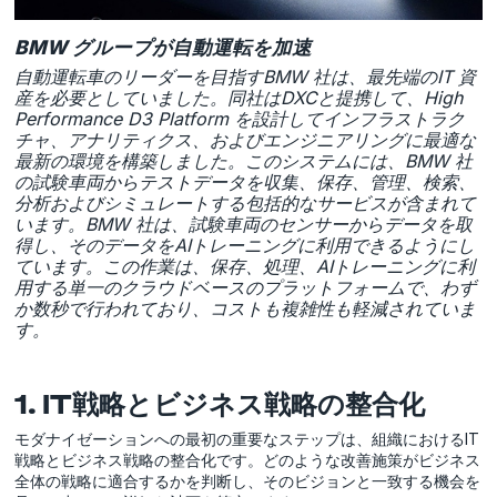
BMW グループが自動運転を加速
自動運転車のリーダーを目指すBMW 社は、最先端のIT 資
産を必要としていました。同社はDXCと提携して、High
Performance D3 Platform を設計してインフラストラク
チャ、アナリティクス、およびエンジニアリングに最適な
最新の環境を構築しました。このシステムには、BMW 社
の試験車両からテストデータを収集、保存、管理、検索、
分析およびシミュレートする包括的なサービスが含まれて
います。BMW 社は、試験車両のセンサーからデータを取
得し、そのデータをAIトレーニングに利用できるようにし
ています。この作業は、保存、処理、AIトレーニングに利
用する単一のクラウドベースのプラットフォームで、わず
か数秒で行われており、コストも複雑性も軽減されていま
す。
1. IT戦略とビジネス戦略の整合化
モダナイゼーションへの最初の重要なステップは、組織におけるIT
戦略とビジネス戦略の整合化です。どのような改善施策がビジネス
全体の戦略に適合するかを判断し、そのビジョンと一致する機会を