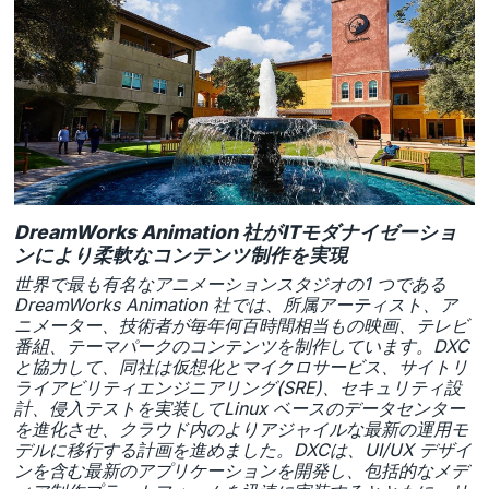
DreamWorks Animation 社がITモダナイゼーショ
ンにより柔軟なコンテンツ制作を実現
世界で最も有名なアニメーションスタジオの1 つである
DreamWorks Animation 社では、所属アーティスト、ア
ニメーター、技術者が毎年何百時間相当もの映画、テレビ
番組、テーマパークのコンテンツを制作しています。DXC
と協力して、同社は仮想化とマイクロサービス、サイトリ
ライアビリティエンジニアリング(SRE)、セキュリティ設
計、侵入テストを実装してLinux ベースのデータセンター
を進化させ、クラウド内のよりアジャイルな最新の運用モ
デルに移行する計画を進めました。DXCは、UI/UX デザイ
ンを含む最新のアプリケーションを開発し、包括的なメデ