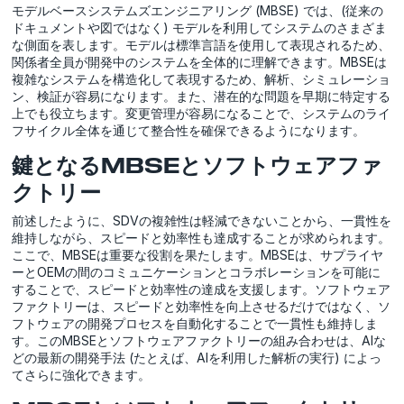
モデルベースシステムズエンジニアリング (MBSE) では、(従来の
ドキュメントや図ではなく) モデルを利用してシステムのさまざま
な側面を表します。モデルは標準言語を使用して表現されるため、
関係者全員が開発中のシステムを全体的に理解できます。MBSEは
複雑なシステムを構造化して表現するため、解析、シミュレーショ
ン、検証が容易になります。また、潜在的な問題を早期に特定する
上でも役立ちます。変更管理が容易になることで、システムのライ
フサイクル全体を通じて整合性を確保できるようになります。
鍵となるMBSEとソフトウェアファ
クトリー
前述したように、SDVの複雑性は軽減できないことから、一貫性を
維持しながら、スピードと効率性も達成することが求められます。
ここで、MBSEは重要な役割を果たします。MBSEは、サプライヤ
ーとOEMの間のコミュニケーションとコラボレーションを可能に
することで、スピードと効率性の達成を支援します。ソフトウェア
ファクトリーは、スピードと効率性を向上させるだけではなく、ソ
フトウェアの開発プロセスを自動化することで一貫性も維持しま
す。このMBSEとソフトウェアファクトリーの組み合わせは、AIな
どの最新の開発手法 (たとえば、AIを利用した解析の実行) によっ
てさらに強化できます。