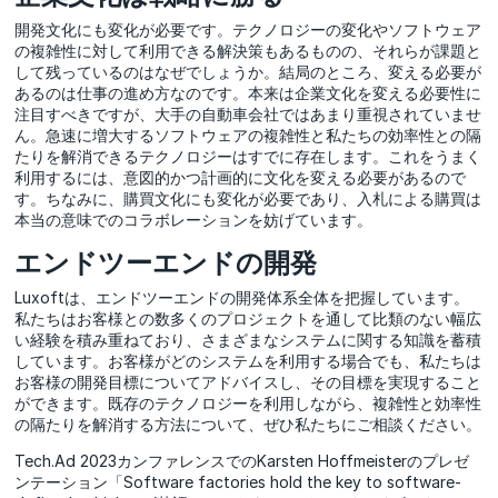
開発文化にも変化が必要です。テクノロジーの変化やソフトウェア
の複雑性に対して利用できる解決策もあるものの、それらが課題と
して残っているのはなぜでしょうか。結局のところ、変える必要が
あるのは仕事の進め方なのです。本来は企業文化を変える必要性に
注目すべきですが、大手の自動車会社ではあまり重視されていませ
ん。急速に増大するソフトウェアの複雑性と私たちの効率性との隔
たりを解消できるテクノロジーはすでに存在します。これをうまく
利用するには、意図的かつ計画的に文化を変える必要があるので
す。ちなみに、購買文化にも変化が必要であり、入札による購買は
本当の意味でのコラボレーションを妨げています。
エンドツーエンドの開発
Luxoftは、エンドツーエンドの開発体系全体を把握しています。
私たちはお客様との数多くのプロジェクトを通して比類のない幅広
い経験を積み重ねており、さまざまなシステムに関する知識を蓄積
しています。お客様がどのシステムを利用する場合でも、私たちは
お客様の開発目標についてアドバイスし、その目標を実現すること
ができます。既存のテクノロジーを利用しながら、複雑性と効率性
の隔たりを解消する方法について、ぜひ私たちにご相談ください。
Tech.Ad 2023カンファレンスでのKarsten Hoffmeisterのプレゼ
ンテーション「Software factories hold the key to software-