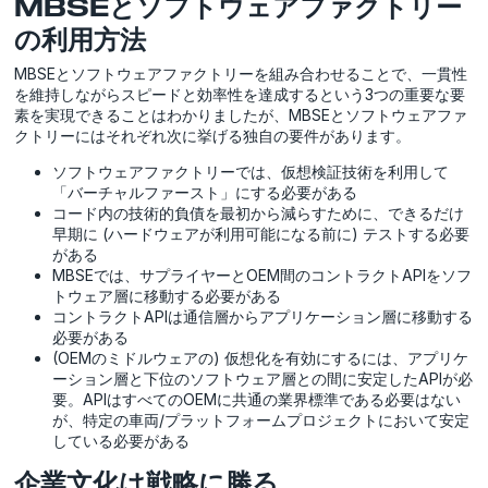
MBSEとソフトウェアファクトリー
の利用方法
MBSEとソフトウェアファクトリーを組み合わせることで、一貫性
を維持しながらスピードと効率性を達成するという3つの重要な要
素を実現できることはわかりましたが、MBSEとソフトウェアファ
クトリーにはそれぞれ次に挙げる独自の要件があります。
ソフトウェアファクトリーでは、仮想検証技術を利用して
「バーチャルファースト」にする必要がある
コード内の技術的負債を最初から減らすために、できるだけ
早期に (ハードウェアが利用可能になる前に) テストする必要
がある
MBSEでは、サプライヤーとOEM間のコントラクトAPIをソフ
トウェア層に移動する必要がある
コントラクトAPIは通信層からアプリケーション層に移動する
必要がある
(OEMのミドルウェアの) 仮想化を有効にするには、アプリケ
ーション層と下位のソフトウェア層との間に安定したAPIが必
要。APIはすべてのOEMに共通の業界標準である必要はない
が、特定の車両/プラットフォームプロジェクトにおいて安定
している必要がある
企業文化は戦略に勝る