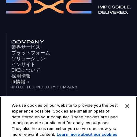
COMPANY
業界サービス
プラットフォーム
ソリューション
インサイト
DXCについて
採用情報
IR情報
© DXC TECHNOLOGY COMPANY
We use cookies on our website to provide you the best
SOCIAL
experience possible. Cookies are small snippets of
LinkedIn
data stored on your computer. These cookies are used
Facebook
to help operate our site and for analytics purposes.
Instagram
They also help us remember you so we can show you
YouTube
more relevant content.
Learn more about our cookies
COOKIES