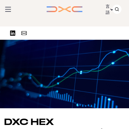
コンテンツにスキップ
言
語
リンクトインで共有する
Share via Email
DXC HEX