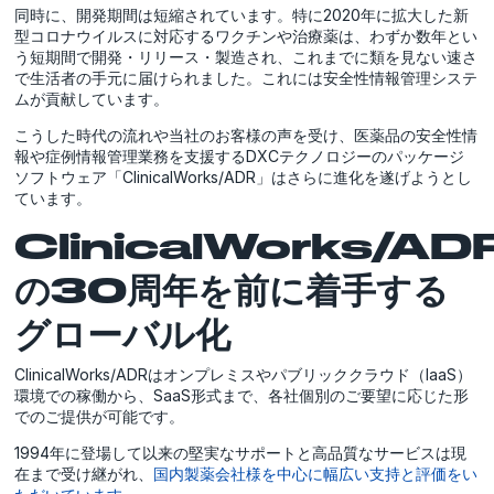
同時に、開発期間は短縮されています。特に2020年に拡大した新
型コロナウイルスに対応するワクチンや治療薬は、わずか数年とい
う短期間で開発・リリース・製造され、これまでに類を見ない速さ
で生活者の手元に届けられました。これには安全性情報管理システ
ムが貢献しています。
こうした時代の流れや当社のお客様の声を受け、医薬品の安全性情
報や症例情報管理業務を支援するDXCテクノロジーのパッケージ
ソフトウェア「ClinicalWorks/ADR」はさらに進化を遂げようとし
ています。
ClinicalWorks/AD
の30周年を前に着手する
グローバル化
ClinicalWorks/ADRはオンプレミスやパブリッククラウド（IaaS）
環境での稼働から、SaaS形式まで、各社個別のご要望に応じた形
でのご提供が可能です。
1994年に登場して以来の堅実なサポートと高品質なサービスは現
在まで受け継がれ、
国内製薬会社様を中心に幅広い支持と評価をい