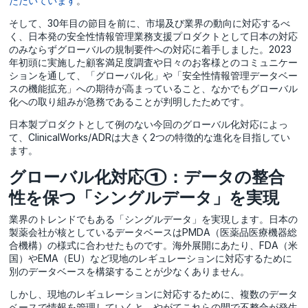
ただいています
。
そして、30年目の節目を前に、市場及び業界の動向に対応するべ
く、日本発の安全性情報管理業務支援プロダクトとして日本の対応
のみならずグローバルの規制要件への対応に着手しました。2023
年初頭に実施した顧客満足度調査や日々のお客様とのコミュニケー
ションを通して、「グローバル化」や「安全性情報管理データベー
スの機能拡充」への期待が高まっていること、なかでもグローバル
化への取り組みが急務であることが判明したためです。
日本製プロダクトとして例のない今回のグローバル化対応によっ
て、ClinicalWorks/ADRは大きく2つの特徴的な進化を目指してい
ます。
グローバル化対応①：データの整合
性を保つ「シングルデータ」を実現
業界のトレンドでもある「シングルデータ」を実現します。日本の
製薬会社が核としているデータベースはPMDA（医薬品医療機器総
合機構）の様式に合わせたものです。海外展開にあたり、FDA（米
国）やEMA（EU）など現地のレギュレーションに対応するために
別のデータベースを構築することが少なくありません。
しかし、現地のレギュレーションに対応するために、複数のデータ
ベースで情報を管理していくと、やがてこれらの間で不整合が発生