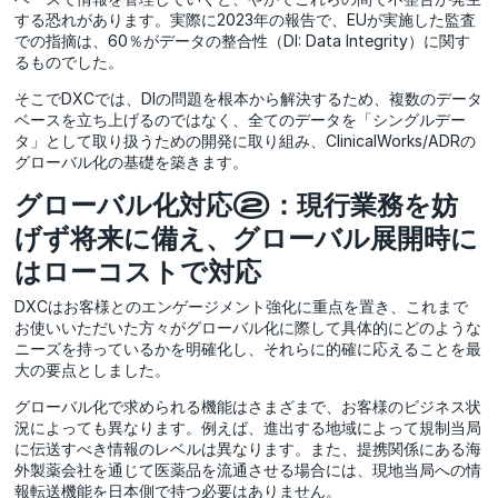
する恐れがあります。実際に2023年の報告で、EUが実施した監査
での指摘は、60％がデータの整合性（DI: Data Integrity）に関す
るものでした。
そこでDXCでは、DIの問題を根本から解決するため、複数のデータ
ベースを立ち上げるのではなく、全てのデータを「シングルデー
タ」として取り扱うための開発に取り組み、ClinicalWorks/ADRの
グローバル化の基礎を築きます。
グローバル化対応②：現行業務を妨
げず将来に備え、グローバル展開時に
はローコストで対応
DXCはお客様とのエンゲージメント強化に重点を置き、これまで
お使いいただいた方々がグローバル化に際して具体的にどのような
ニーズを持っているかを明確化し、それらに的確に応えることを最
大の要点としました。
グローバル化で求められる機能はさまざまで、お客様のビジネス状
況によっても異なります。例えば、進出する地域によって規制当局
に伝送すべき情報のレベルは異なります。また、提携関係にある海
外製薬会社を通じて医薬品を流通させる場合には、現地当局への情
報転送機能を日本側で持つ必要はありません。