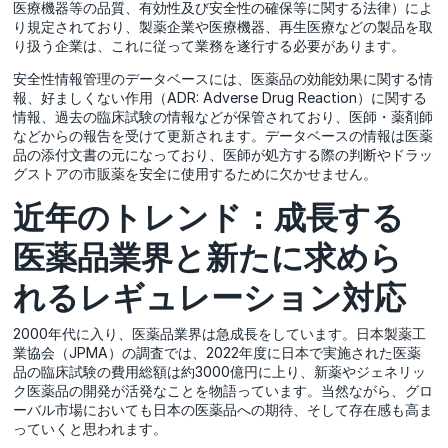
医療機器等の品質、有効性及び安全性の確保等に関する法律）によ
り規定されており、製薬企業や医療機器、再生医療などの製品を取
り扱う企業は、これに従って業務を遂行する必要があります。
安全性情報管理のデータベースには、医薬品の効能効果に関する情
報、好ましくない作用（ADR: Adverse Drug Reaction）に関する
情報、過去の臨床試験の情報などが保管されており、医師・薬剤師
などからの報告を受けて更新されます。データベースの情報は医薬
品の添付文書の元になっており、医師が処方する際の判断やドラッ
グストアの市販薬を安全に使用するために欠かせません。
近年のトレンド：成長する
医薬品業界と新たに求めら
れるレギュレーション対応
2000年代に入り、医薬品業界は急成長をしています。日本製薬工
業協会（JPMA）の調査では、2022年度に日本で実施された医薬
品の臨床試験の費用総額は約3000億円に上り、新薬やジェネリッ
ク医薬品の開発が活発なことを物語っています。当然ながら、グロ
ーバル市場においても日本の医薬品への期待、そして存在感も高ま
っていくと思われます。