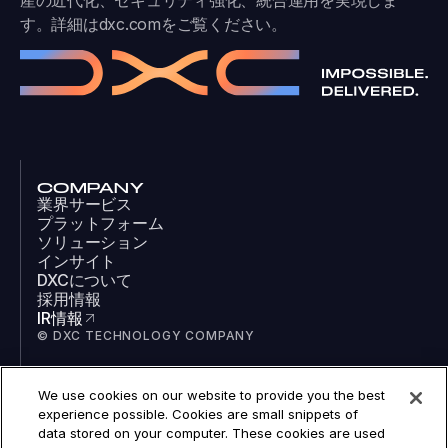
す。詳細は
dxc.com
をご覧ください。
COMPANY
業界サービス
プラットフォーム
ソリューション
インサイト
DXCについて
採用情報
IR情報
© DXC TECHNOLOGY COMPANY
We use cookies on our website to provide you the best
SOCIAL
experience possible. Cookies are small snippets of
LinkedIn
data stored on your computer. These cookies are used
Facebook