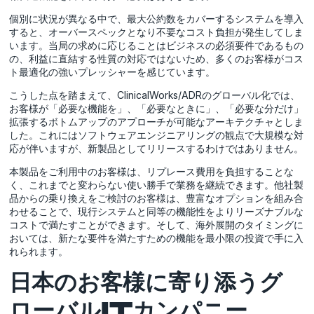
個別に状況が異なる中で、最大公約数をカバーするシステムを導入
すると、オーバースペックとなり不要なコスト負担が発生してしま
います。当局の求めに応じることはビジネスの必須要件であるもの
の、利益に直結する性質の対応ではないため、多くのお客様がコス
ト最適化の強いプレッシャーを感じています。
こうした点を踏まえて、ClinicalWorks/ADRのグローバル化では、
お客様が「必要な機能を」、「必要なときに」、「必要な分だけ」
拡張するボトムアップのアプローチが可能なアーキテクチャとしま
した。これにはソフトウェアエンジニアリングの観点で大規模な対
応が伴いますが、新製品としてリリースするわけではありません。
本製品をご利用中のお客様は、リプレース費用を負担することな
く、これまでと変わらない使い勝手で業務を継続できます。他社製
品からの乗り換えをご検討のお客様は、豊富なオプションを組み合
わせることで、現行システムと同等の機能性をよりリーズナブルな
コストで満たすことができます。そして、海外展開のタイミングに
おいては、新たな要件を満たすための機能を最小限の投資で手に入
れられます。
日本のお客様に寄り添うグ
ローバルITカンパニー