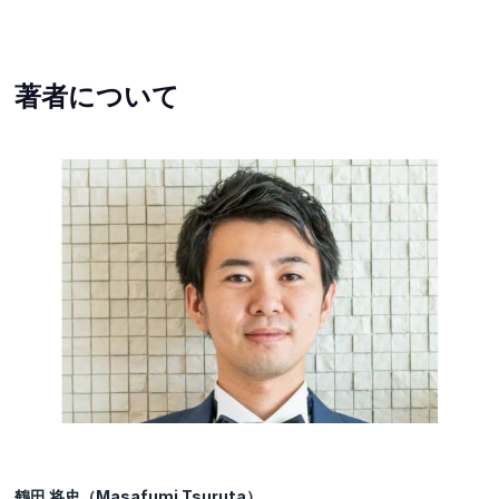
著者について
鶴田 将史（Masafumi Tsuruta）