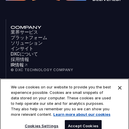
COMPANY
業界サービス
プラットフォーム
ソリューション
インサイト
DXCについて
採用情報
IR情報
© DXC TECHNOLOGY COMPANY
We use cookies on our website to provide you the best
SOCIAL
experience possible. Cookies are small snippets of
LinkedIn
data stored on your computer. These cookies are used
Facebook
to help operate our site and for analytics purposes.
Instagram
They also help us remember you so we can show you
YouTube
more relevant content.
Learn more about our cookies
COOKIES
LEGAL
PRIVACY
Cookies Settings
Accept Cookies